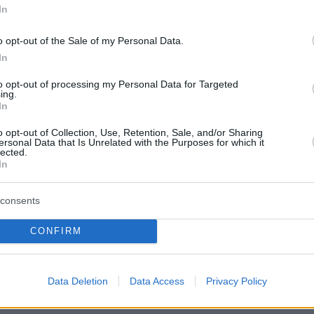
In
μενεΐ
o opt-out of the Sale of my Personal Data.
νυμη καταγγελία στο «100» εντοπίστηκε το
In
αράτησαν οι γονείς στο μπαλκόνι
to opt-out of processing my Personal Data for Targeted
ing.
In
ε» η κυβέρνηση το μανιφέστο Σαμαρά - Η
o opt-out of Collection, Use, Retention, Sale, and/or Sharing
 η συντήρηση της κουβέντας για νέο κόμμα
ersonal Data that Is Unrelated with the Purposes for which it
lected.
In
protothema.gr στο Google News
ο
και μάθετε πρώτοι όλες
consents
CONFIRM
Ειδήσεις
ελευταίες
από την Ελλάδα και τον Κόσμο, τη στιγ
Protothema.gr
 στο
Data Deletion
Data Access
Privacy Policy
Α
ΠΡΟΣΘΗΚΗ ΣΧΟΛΙΟΥ