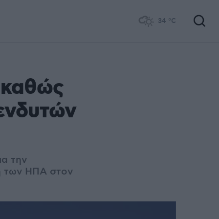
34
°C
τ καθώς
ενδυτών
ια την
ή των ΗΠΑ στον