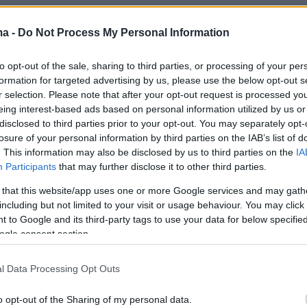
υ Bloomberg για το δολάριο παρουσίασε μικρή
ma -
Do Not Process My Personal Information
ν Ασία, αφού σημείωσε τη μεγαλύτερη άνοδο
to opt-out of the sale, sharing to third parties, or processing of your per
ου μήνα στις συναλλαγές στις ΗΠΑ. Τα κρατικά
formation for targeted advertising by us, please use the below opt-out s
ήρησαν τα κέρδη της Τρίτης, τα οποία προήλθ
r selection. Please note that after your opt-out request is processed y
ολιτικούς κινδύνους και τις χλιαρές εκθέσεις
eing interest-based ads based on personal information utilized by us or
disclosed to third parties prior to your opt-out. You may separately opt-
κές πωλήσεις, τη στέγαση και τη βιομηχανική
losure of your personal information by third parties on the IAB’s list of
 οποίες ενίσχυσαν τα στοιχήματα για μείωση
. This information may also be disclosed by us to third parties on the
IA
 της Fed.
Participants
that may further disclose it to other third parties.
 that this website/app uses one or more Google services and may gath
ισσότερα στο
newmoney.gr
including but not limited to your visit or usage behaviour. You may click 
 to Google and its third-party tags to use your data for below specifi
ogle consent section.
ερα:
l Data Processing Opt Outs
 η σύγκρουση Ισραήλ-Ιράν με τις ΗΠΑ να
ν ενδεχόμενο να εμπλακούν - «Η μάχη ξεκινά
o opt-out of the Sharing of my personal data.