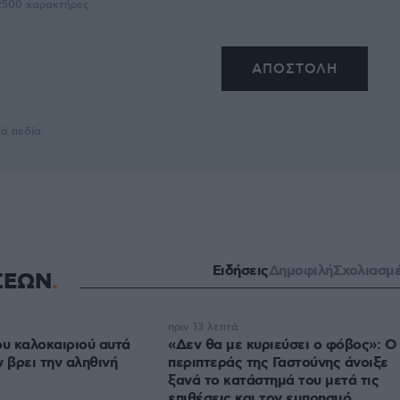
2500
χαρακτήρες
κά πεδία
Ειδήσεις
Δημοφιλή
Σχολιασμ
ΣΕΩΝ
πριν 13 λεπτά
ου καλοκαιριού αυτά
«Δεν θα με κυριεύσει ο φόβος»: Ο
 βρει την αληθινή
περιπτεράς της Γαστούνης άνοιξε
ξανά το κατάστημά του μετά τις
επιθέσεις και τον εμπρησμό