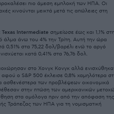
ροκαλέσει πιο άμεση εμπλοκή των ΗΠΑ. Οι
οχές κινούνται μεικτά μετά τις απώλειες στη
 Texas Intermediate
σημείωσε έως και 1,1% στ
ό άλμα άνω του 4% την Τρίτη. Αυτή την ώρα
τά 0,51% στα 75,22 δολ/βαρέλι ενώ το αργό
νισχύεται κατά 0,41% στα 76,76 δολ.
ποχώρησαν στο Χονγκ Κονγκ αλλά ενισχύθηκα
, αφού ο S&P 500 έκλεισε 0,8% χαμηλότερα σ
α ασθενέστερα των προβλέψεων οικονομικά
σέθεσαν στην πτώση των αμερικανικών μετοχ
θηση στα ομόλογα πριν από την απόφαση τη
ς Τράπεζας των ΗΠΑ για τη νομισματική