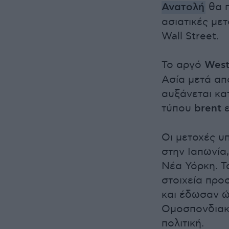
Ανατολή
θα π
ασιατικές μετ
Wall Street.
Το αργό
West
Ασία μετά απ
αυξάνεται κα
τύπου
brent
ε
Οι μετοχές υ
στην Ιαπωνία
Νέα Υόρκη. Τ
στοιχεία προ
και έδωσαν ώ
Ομοσπονδιακή
πολιτική.