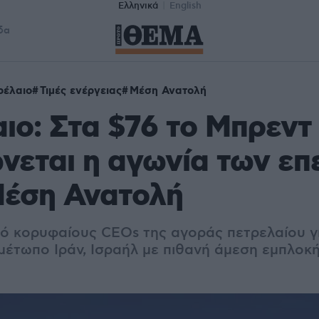
Ελληνικά
English
δα
ρέλαιο
Τιμές ενέργειας
Μέση Ανατολή
ιο: Στα $76 το Μπρεν
νεται η αγωνία των επ
Μέση Ανατολή
ό κορυφαίους CEOs της αγοράς πετρελαίου γ
μέτωπο Ιράν, Ισραήλ με πιθανή άμεση εμπλοκ