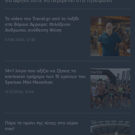
θα άφηνε ποτέ να περιμένει στο τηλέφωνο
To video του Travel.gr από το ταξίδι
στα Βόρεια Άγραφα: Φιλόξενοι
Άνθρωποι, ανόθευτη Φύση
07.08.2026, 12:38
14+1 λόγοι που αξίζει να ζήσεις το
επετειακό τριήμερο των 15 χρόνων του
Spetses Mini Marathon
31.07.2026, 11:04
Πάρε το τιμόνι της τύχης στα χέρια
σου!