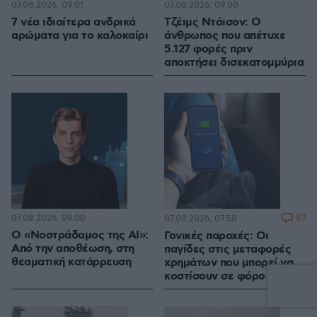
07.08.2026, 09:01
07.08.2026, 09:00
7 νέα ιδιαίτερα ανδρικά
Τζέιμς Ντάισον: Ο
αρώματα για το καλοκαίρι
άνθρωπος που απέτυχε
5.127 φορές πριν
αποκτήσει δισεκατομμύρια
07.08.2026, 09:00
87
07.08.2026, 07:58
Ο «Νοστράδαμος της AI»:
Γονικές παροχές: Οι
Από την αποθέωση, στη
παγίδες στις μεταφορές
θεαματική κατάρρευση
χρημάτων που μπορεί να
κοστίσουν σε φόρο