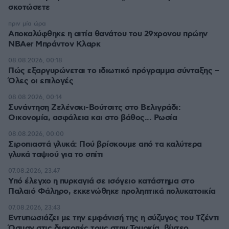
σκοτώσετε
πριν μία ώρα
Αποκαλύφθηκε η αιτία θανάτου του 29χρονου πρώην
NBAer Μπράντον Κλαρκ
08.08.2026, 00:18
Πώς εξαργυρώνεται το ιδιωτικό πρόγραμμα σύνταξης –
Όλες οι επιλογές
08.08.2026, 00:14
Συνάντηση Ζελένσκι-Βούτσιτς στο Βελιγράδι:
Οικονομία, ασφάλεια και στο βάθος... Ρωσία
08.08.2026, 00:00
Σιροπιαστά γλυκά: Πού βρίσκουμε από τα καλύτερα
γλυκά ταψιού για το σπίτι
07.08.2026, 23:47
Υπό έλεγχο η πυρκαγιά σε ισόγειο κατάστημα στο
Παλαιό Φάληρο, εκκενώθηκε προληπτικά πολυκατοικία
07.08.2026, 23:43
Εντυπωσιάζει με την εμφάνισή της η σύζυγος του Τζέντι
Όσμαν στις διακοπές τους στην Τουρκία, βίντεο