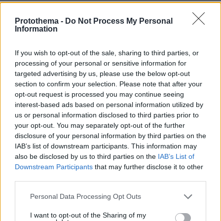
Άλλος για data center; Επενδύσεις
Protothema -
Do Not Process My Personal
Information
€50 δισ. την ερχόμενη δεκαετία
288
07.08.2026, 20:16
If you wish to opt-out of the sale, sharing to third parties, or
processing of your personal or sensitive information for
targeted advertising by us, please use the below opt-out
section to confirm your selection. Please note that after your
opt-out request is processed you may continue seeing
interest-based ads based on personal information utilized by
Εντυπωσιάζει με την εμφάνισή της η
σύζυγος του Τζέντι Όσμαν στις
us or personal information disclosed to third parties prior to
διακοπές τους στην Τουρκία, βίντεο
your opt-out. You may separately opt-out of the further
disclosure of your personal information by third parties on the
1
07.08.2026, 23:43
IAB’s list of downstream participants. This information may
also be disclosed by us to third parties on the
IAB’s List of
Downstream Participants
that may further disclose it to other
third parties.
«Πόλεμος» Σάντσεθ - Μελόνι λόγω
Please note that this website/app uses one or more Google
Personal Data Processing Opt Outs
της Θέουτα: Η Ισπανία επιβάλλει και
services and may gather and store information including but
αυτή ελέγχους στα σύνορα σε πτήσεις
not limited to your visit or usage behaviour. You may click to
I want to opt-out of the Sharing of my
και πλοία από Ιταλία