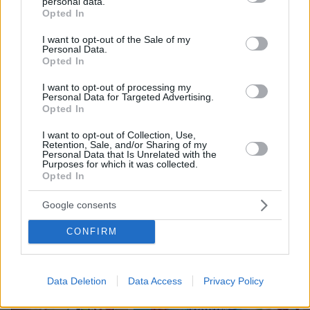
personal data.
grant or deny consent to Google and its third-party tags to
Opted In
23
07.08.2026, 23:19
use your data for below specified purposes in below Google
consent section.
I want to opt-out of the Sale of my
Personal Data.
Opted In
Νέες καταγγελίες στην Ελπίδα για τη
I want to opt-out of processing my
Δημοκρατία: Γρατσία, Γαλανός,
Personal Data for Targeted Advertising.
Καρυστιανού και αυλικοί το
Opted In
μετέτρεψαν σε φοβικό αρχηγικό
κόμμα
I want to opt-out of Collection, Use,
Retention, Sale, and/or Sharing of my
94
07.08.2026, 19:33
Personal Data that Is Unrelated with the
Purposes for which it was collected.
Opted In
Google consents
Games
CONFIRM
Data Deletion
Data Access
Privacy Policy