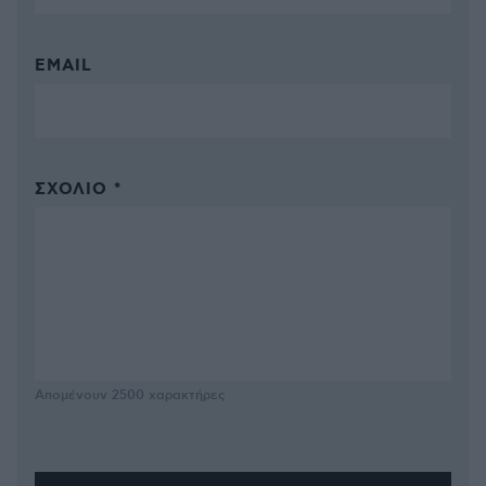
EMAIL
ΣΧΌΛΙΟ *
Απομένουν
2500
χαρακτήρες