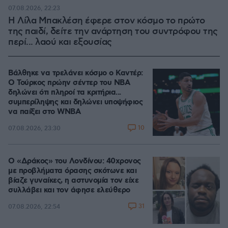
07.08.2026, 22:23
Η Λίλα Μπακλέση έφερε στον κόσμο το πρώτο
της παιδί, δείτε την ανάρτηση του συντρόφου της
περί... λαού και εξουσίας
Βάλθηκε να τρελάνει κόσμο ο Καντέρ:
Ο Τούρκος πρώην σέντερ του NBA
δηλώνει ότι πληροί τα κριτήρια...
συμπερίληψης και δηλώνει υποψήφιος
να παίξει στο WNBA
10
07.08.2026, 23:30
Ο «Δράκος» του Λονδίνου: 40χρονος
με προβλήματα όρασης σκότωνε και
βίαζε γυναίκες, η αστυνομία τον είχε
συλλάβει και τον άφησε ελεύθερο
31
07.08.2026, 22:54