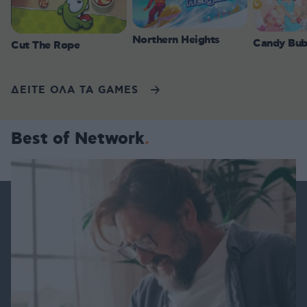
Northern Heights
Candy Bub
Cut The Rope
ΔΕΙΤΕ ΟΛΑ ΤΑ GAMES
Best of Network