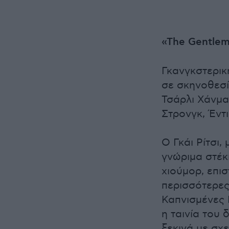
«The Gentle
Γκανγκστερικ
σε σκηνοθεσί
Τσάρλι Χάνμαν
Στρονγκ, Έντι
Ο Γκάι Ρίτσι
γνώριμα στέκ
χιούμορ, επι
περισσότερες 
Καπνισμένες 
η ταινία του 
ξεκινά με σχ