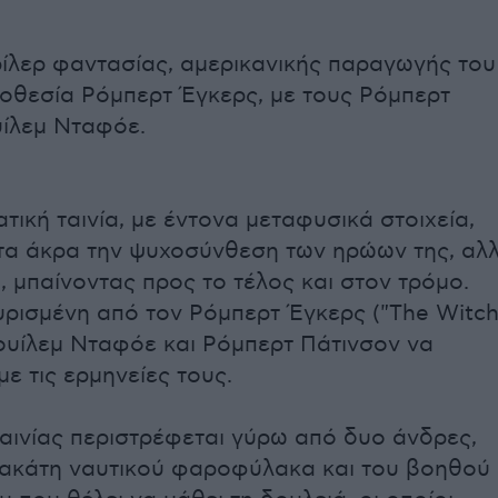
ίλερ φαντασίας, αμερικανικής παραγωγής του
νοθεσία Ρόμπερτ Έγκερς, με τους Ρόμπερτ
υίλεμ Νταφόε.
τική ταινία, με έντονα μεταφυσικά στοιχεία,
τα άκρα την ψυχοσύνθεση των ηρώων της, αλ
, μπαίνοντας προς το τέλος και στον τρόμο.
γυρισμένη από τον Ρόμπερτ Έγκερς ("The Witch
Γουίλεμ Νταφόε και Ρόμπερτ Πάτινσον να
ε τις ερμηνείες τους.
ταινίας περιστρέφεται γύρω από δυο άνδρες,
σακάτη ναυτικού φαροφύλακα και του βοηθού