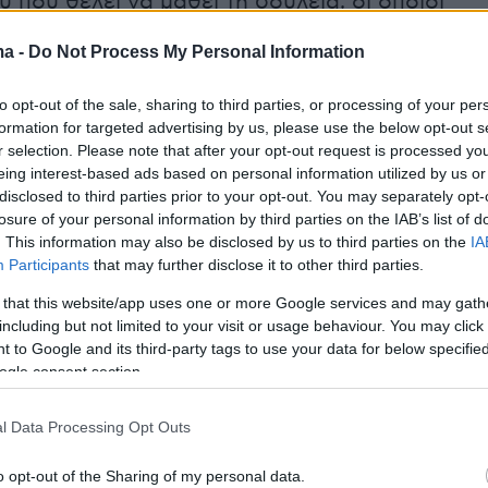
υ που θέλει να μάθει τη δουλειά, οι οποίοι
άνω σε ένα ανεμοδαρμένο ξερονήσι να
ma -
Do Not Process My Personal Information
να φάρο. Η εχθρική σχέση μεταξύ τους, με το
 να συμπεριφέρεται ως αφέντης πάνω στο
to opt-out of the sale, sharing to third parties, or processing of your per
 τον δεύτερο να προτάσσει τα νιάτα του στον
formation for targeted advertising by us, please use the below opt-out s
r selection. Please note that after your opt-out request is processed y
γωνισμό τους, αλλά και η επιρροή που έχει
eing interest-based ads based on personal information utilized by us or
φάρος, θα τους φέρει σε μία σύγκρουση που
disclosed to third parties prior to your opt-out. You may separately opt-
 μετατραπεί σε μία σφαγή χωρίς προηγούμενο
losure of your personal information by third parties on the IAB’s list of
. This information may also be disclosed by us to third parties on the
IA
Participants
that may further disclose it to other third parties.
οσπαθώντας να κάνει μία μελέτη πάνω στους
 that this website/app uses one or more Google services and may gath
ι το μικρόβιο της αναζήτησης αντιπάλων, αλ
including but not limited to your visit or usage behaviour. You may click 
μονες που καταδιώκουν τη μίζερη ζωή τους, θα
 to Google and its third-party tags to use your data for below specifi
κρα, θα τους βάλει στον κόσμο της τρέλας, θα
ogle consent section.
τους ήρωές του από κάθε τι που μπορεί να
ει και στο τέλος θα τους οδηγήσει σε ένα
l Data Processing Opt Outs
έλος. Ο Έγκερς κινηματογραφεί σε σκληρό
o opt-out of the Sharing of my personal data.