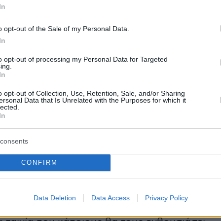
προτιμά το ημίφως, δίνει εντυπωσιακές
In
ικές σκηνές σε τετράγωνα πλάνα, με γκρο-πλα
ας συνεχώς γωνίες λήψης, θέλοντας να τονίσε
o opt-out of the Sale of my Personal Data.
In
τική στάση των ηρώων του, την απειλή που
ι το μυστήριο που κυριαρχεί πάνω, κάτω και
to opt-out of processing my Personal Data for Targeted
ing.
ο. Αυτά όλα όμως γίνονται υπερβολικά, καθώ
In
ει να κάνει επίδειξη των δυνατοτήτων του
o opt-out of Collection, Use, Retention, Sale, and/or Sharing
 βάρος του συνόλου της ταινίας του.
ersonal Data that Is Unrelated with the Purposes for which it
lected.
χάνει από τη θεατρική δομή της ταινίας του πο
In
 και κουραστική και από τις συχνές
περίπου των ίδιων σκηνών.
consents
CONFIRM
ιοί πασχίζουν να αναπτύξουν αυτή την περίερ
 τους, πέρα από τους αβανταδόρικους
Data Deletion
Data Access
Privacy Policy
ους και τα καταφέρνουν σε μεγάλο βαθμό. Μ