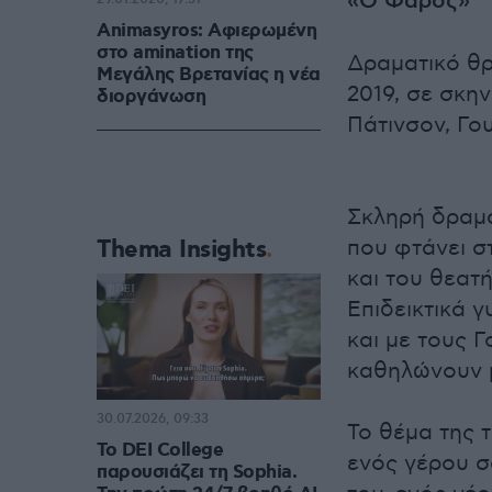
«Ο Φάρος»
Animasyros: Αφιερωμένη
στο amination της
Δραματικό θρ
Μεγάλης Βρετανίας η νέα
2019, σε σκη
διοργάνωση
Πάτινσον, Γο
Σκληρή δραμα
Thema Insights
που φτάνει σ
και του θεατή
Επιδεικτικά 
και με τους 
καθηλώνουν μ
30.07.2026, 09:33
Το θέμα της 
Το DEI College
ενός γέρου 
παρουσιάζει τη Sophia.