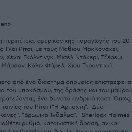
men»
ή περιπέτεια, αμερικανικής παραγωγής του 201
α Γκάι Ρίτσι, με τους Μάθιου ΜακΚόναχεϊ,
, Χένρι Γκόλντινγκ, Μισέλ Ντόκερι, Τζέρεμι
 Μάρσαν, Κόλιν Φάρελ, Χιου Γκραντ κ.ά.
, μετά από ένα διάστημα απουσίας επιστρέφει σ
ια του υποκόσμου, της δράσης και του μαύρο
στρατεύοντας ένα δυνατό ανδρικό καστ. Όπως 
ταινίες του Ρίτσι ("Η Αρπαχτή", "Δύο
Κάνες", "Βρώμικο Ίνδαλμα", "Sherlock Holmes"
διαθέτει ρυθμό, καταιγιστική δράση, αν και
ετική καθυστέρηση, δουλεμένους χαρακτήρες