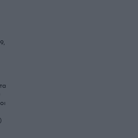
9,
τα
υ
οι
)