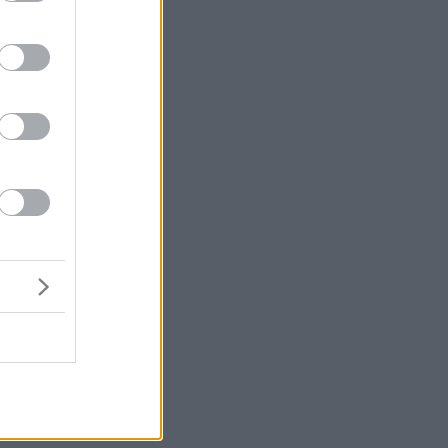
ν
ι
ς
υ
γη
ε