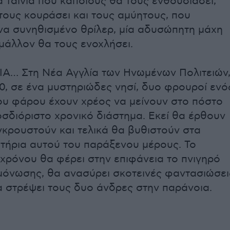
α ταινία που κάποιους θα τους ενθουσιάσει,
τους κουράσει και τους αμύητους, που
να συνηθισμένο θρίλερ, μία αδυσώπητη μάχη
μάλλον θα τους ενοχλήσει.
Α… Στη Νέα Αγγλία των Ηνωμένων Πολιτειών
0, σε ένα μυστηριώδες νησί, δυο φρουροί ενό
υ φάρου έχουν χρέος να μείνουν στο πόστο
οσδιόριστο χρονικό διάστημα. Εκεί θα έρθουν
γκρουστούν και τελικά θα βυθιστούν στα
τήρια αυτού του παράξενου μέρους. Το
χρόνου θα φέρει στην επιφάνεια το πνιγηρό
όνωσης, θα ανασύρει σκοτεινές φαντασιώσει
θα στρέψει τους δυο άνδρες στην παράνοια.