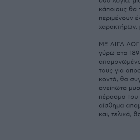
δυο λόγια, μι
κάποιους θα 
περιμένουν έ
χαρακτήρων, 
ΜΕ ΛΙΓΑ ΛΟΓΙ
γύρω στο 189
απομονωμένο
τους για απρ
κοντά, θα συ
ανείπωτα μυσ
πέρασμα του 
αίσθημα απομ
και, τελικά, 