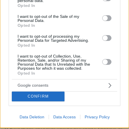
personal data.
grant or deny consent to Google and its third-party tags to
Opted In
use your data for below specified purposes in below Google
πριν 3 λεπτά
Tiktoker πέθανε από καρκίνο στα 26 της - Η Αλίσα
consent section.
I want to opt-out of the Sale of my
Μιλάνο έγραψε στο προφίλ της
Personal Data.
Opted In
πριν 9 λεπτά
Ο τυφώνας Dolphin σαρώνει την Ιαπωνία: Ακυρώσεις
I want to opt-out of processing my
Personal Data for Targeted Advertising.
πτήσεων, τραυματίες και πάνω από 50.000 κτίρια χωρίς
Opted In
ρεύμα
I want to opt-out of Collection, Use,
πριν 10 λεπτά
Retention, Sale, and/or Sharing of my
«Βγήκα χάλια!»: Γιατί δεν μας αρέσουμε στις
Personal Data that Is Unrelated with the
φωτογραφίες, ενώ οι άλλοι μάς βλέπουν όμορφους
Purposes for which it was collected.
Opted In
πριν 13 λεπτά
Ανταπόκριση από δύο κινηματογραφιστές στο Ιράν:
Google consents
«Ζούμε σε μια διαρκή αβεβαιότητα, έναν πόλεμο σε
πλήρη κλιμάκωση»
CONFIRM
πριν 13 λεπτά
Στρες των μουστακιών της γάτας- Τι είναι και πώς να
βοηθήσετε το ζώο σας
Data Deletion
Data Access
Privacy Policy
πριν 22 λεπτά