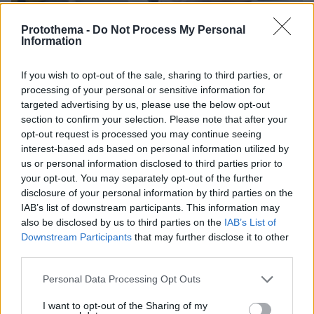
Protothema -
Do Not Process My Personal
Information
03.08.2026, 11:06
If you wish to opt-out of the sale, sharing to third parties, or
Κάτι αλλάζει στον χάρτη της πανεπιστημιακής εκπαίδευσης
processing of your personal or sensitive information for
στην Ελλάδα
targeted advertising by us, please use the below opt-out
section to confirm your selection. Please note that after your
opt-out request is processed you may continue seeing
30.07.2026, 15:25
interest-based ads based on personal information utilized by
Εθνική Τράπεζα: Η κορυφαία επιλογή για τη χρηματοδότηση
us or personal information disclosed to third parties prior to
μεγάλων έργων
your opt-out. You may separately opt-out of the further
disclosure of your personal information by third parties on the
29.07.2026, 09:39
IAB’s list of downstream participants. This information may
Διασκεδάζουμε υπεύθυνα, επιστρέφουμε με ασφάλεια
also be disclosed by us to third parties on the
IAB’s List of
Downstream Participants
that may further disclose it to other
third parties.
ΡΟΗ ΕΙΔΗΣΕΩΝ
Please note that this website/app uses one or more Google
Personal Data Processing Opt Outs
services and may gather and store information including but
Ειδήσεις
Δημοφιλή
Σχολιασμένα
not limited to your visit or usage behaviour. You may click to
I want to opt-out of the Sharing of my