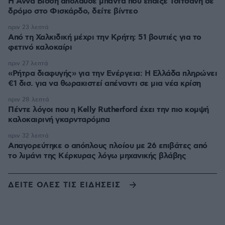
Η Άννα Βίσση απόλαυσε μπάντα που έπαιξε Τσιτσάνη σε
δρόμο στο Φισκάρδο, δείτε βίντεο
πριν 23 λεπτά
Από τη Χαλκιδική μέχρι την Κρήτη: 51 βουτιές για το
φετινό καλοκαίρι
πριν 27 λεπτά
«Ρήτρα διαφυγής» για την Ενέργεια: Η Ελλάδα πληρώνει
€1 δισ. για να θωρακιστεί απέναντι σε μια νέα κρίση
πριν 28 λεπτά
Πέντε λόγοι που η Kelly Rutherford έχει την πιο κομψή
καλοκαιρινή γκαρνταρόμπα
πριν 32 λεπτά
Απαγορεύτηκε ο απόπλους πλοίου με 26 επιβάτες από
το λιμάνι της Κέρκυρας λόγω μηχανικής βλάβης
ΔΕΙΤΕ ΟΛΕΣ ΤΙΣ ΕΙΔΗΣΕΙΣ