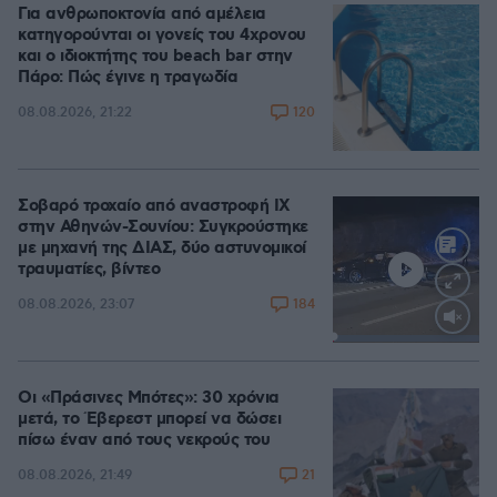
Για ανθρωποκτονία από αμέλεια
κατηγορούνται οι γονείς του 4χρονου
και ο ιδιοκτήτης του beach bar στην
Πάρο: Πώς έγινε η τραγωδία
120
08.08.2026, 21:22
Σοβαρό τροχαίο από αναστροφή ΙΧ
στην Αθηνών-Σουνίου: Συγκρούστηκε
με μηχανή της ΔΙΑΣ, δύο αστυνομικοί
τραυματίες, βίντεο
184
08.08.2026, 23:07
Loaded
:
100.00%
Οι «Πράσινες Μπότες»: 30 χρόνια
μετά, το Έβερεστ μπορεί να δώσει
πίσω έναν από τους νεκρούς του
21
08.08.2026, 21:49