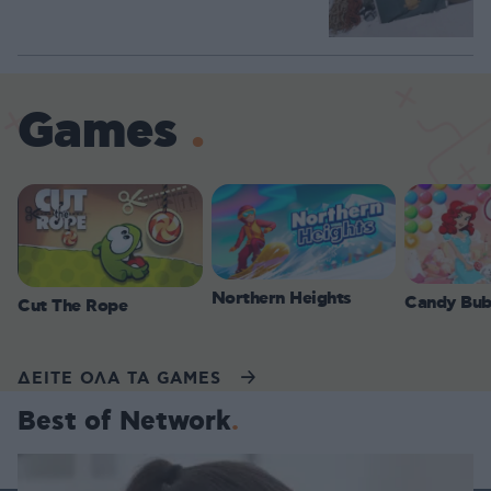
Games
Northern Heights
Candy Bub
Cut The Rope
ΔΕΙΤΕ ΟΛΑ ΤΑ GAMES
Best of Network