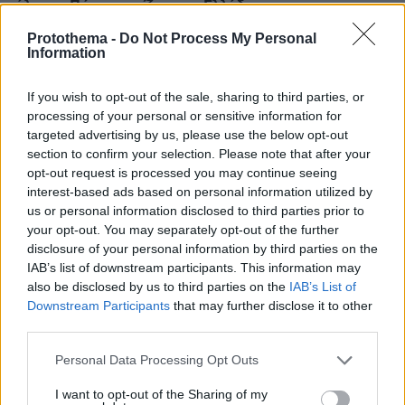
άλογα - Πόσο κοστίζει στην Ελλάδα;
πριν 18 λεπτά
Protothema -
Do Not Process My Personal
Κ. Καρτάλης: Η Ευρώπη θερμαίνεται ταχύτερα από
Information
άλλες ηπείρους
If you wish to opt-out of the sale, sharing to third parties, or
ΦΩΤΗΣ ΠΛΙΑΚΟΣ
processing of your personal or sensitive information for
πριν 23 λεπτά
Αρης: Τι μάθαμε από το φιλικό με τον Πανσερραϊκό
targeted advertising by us, please use the below opt-out
section to confirm your selection. Please note that after your
πριν 26 λεπτά
opt-out request is processed you may continue seeing
Σκληρό παζάρι του Ιράν για το Ορμούζ: Οι όροι που
interest-based ads based on personal information utilized by
θέτει στις ΗΠΑ για να «ξεκλειδώσει» τα Στενά
us or personal information disclosed to third parties prior to
your opt-out. You may separately opt-out of the further
πριν 27 λεπτά
Η Βαλέρια Χοψονίδου βάφτισε τον γιο της στη
disclosure of your personal information by third parties on the
Βουλιαγμένη, δείτε φωτογραφίες
IAB’s list of downstream participants. This information may
also be disclosed by us to third parties on the
IAB’s List of
Downstream Participants
that may further disclose it to other
ΔΕΙΤΕ ΟΛΕΣ ΤΙΣ ΕΙΔΗΣΕΙΣ
third parties.
Please note that this website/app uses one or more Google
Personal Data Processing Opt Outs
services and may gather and store information including but
not limited to your visit or usage behaviour. You may click to
I want to opt-out of the Sharing of my
ΤΑ ΠΙΟ ΔΗΜΟΦΙΛΗ