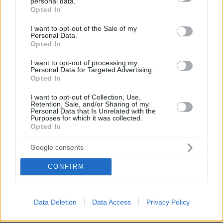
personal data.
grant or deny consent to Google and its third-party tags to
Opted In
use your data for below specified purposes in below Google
consent section.
I want to opt-out of the Sale of my
Personal Data.
Opted In
I want to opt-out of processing my
Personal Data for Targeted Advertising.
Opted In
I want to opt-out of Collection, Use,
Retention, Sale, and/or Sharing of my
Personal Data that Is Unrelated with the
Purposes for which it was collected.
Opted In
Google consents
CONFIRM
Data Deletion
Data Access
Privacy Policy