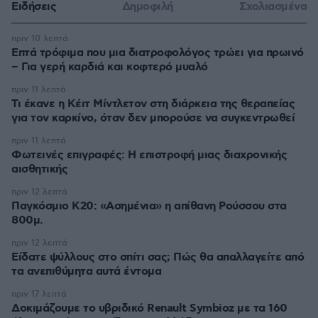
Ειδήσεις
Δημοφιλή
Σχολιασμένα
πριν 10 λεπτά
Επτά τρόφιμα που μια διατροφολόγος τρώει για πρωινό
– Για γερή καρδιά και κοφτερό μυαλό
πριν 11 λεπτά
Τι έκανε η Κέιτ Μίντλετον στη διάρκεια της θεραπείας
για τον καρκίνο, όταν δεν μπορούσε να συγκεντρωθεί
πριν 11 λεπτά
Φωτεινές επιγραφές: Η επιστροφή μιας διαχρονικής
αισθητικής
πριν 12 λεπτά
Παγκόσμιο Κ20: «Ασημένια» η απίθανη Ρούσσου στα
800μ.
πριν 12 λεπτά
Είδατε ψύλλους στο σπίτι σας; Πώς θα απαλλαγείτε από
τα ανεπιθύμητα αυτά έντομα
πριν 17 λεπτά
Δοκιμάζουμε το υβριδικό Renault Symbioz με τα 160