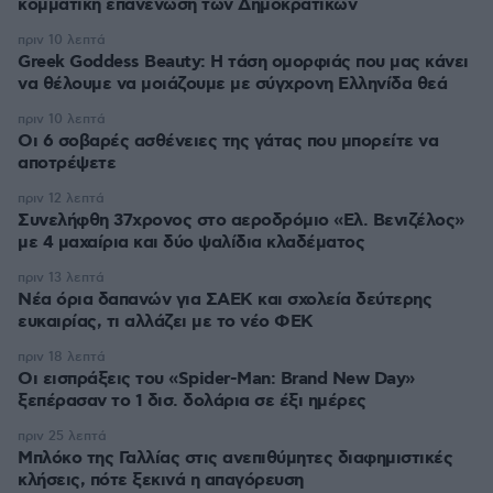
κομματική επανένωση των Δημοκρατικών
πριν 10 λεπτά
Greek Goddess Beauty: Η τάση ομορφιάς που μας κάνει
να θέλουμε να μοιάζουμε με σύγχρονη Ελληνίδα θεά
πριν 10 λεπτά
Οι 6 σοβαρές ασθένειες της γάτας που μπορείτε να
αποτρέψετε
πριν 12 λεπτά
Συνελήφθη 37χρονος στο αεροδρόμιο «Ελ. Βενιζέλος»
με 4 μαχαίρια και δύο ψαλίδια κλαδέματος
πριν 13 λεπτά
Νέα όρια δαπανών για ΣΑΕΚ και σχολεία δεύτερης
ευκαιρίας, τι αλλάζει με το νέο ΦΕΚ
πριν 18 λεπτά
Οι εισπράξεις του «Spider-Man: Brand New Day»
ξεπέρασαν το 1 δισ. δολάρια σε έξι ημέρες
πριν 25 λεπτά
Μπλόκο της Γαλλίας στις ανεπιθύμητες διαφημιστικές
κλήσεις, πότε ξεκινά η απαγόρευση