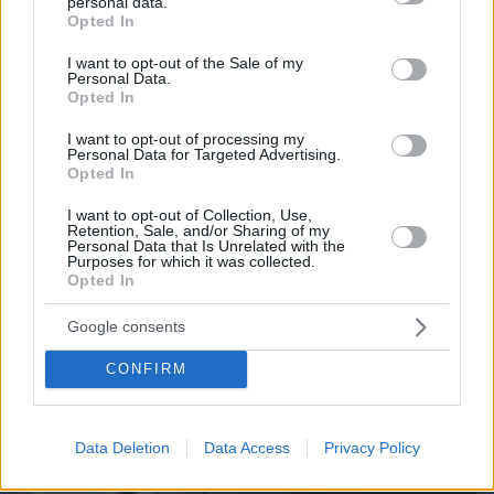
personal data.
grant or deny consent to Google and its third-party tags to
Opted In
use your data for below specified purposes in below Google
consent section.
I want to opt-out of the Sale of my
Personal Data.
Opted In
I want to opt-out of processing my
Personal Data for Targeted Advertising.
Opted In
I want to opt-out of Collection, Use,
Retention, Sale, and/or Sharing of my
Personal Data that Is Unrelated with the
Purposes for which it was collected.
Opted In
06.08.2026, 08:01
Google consents
Τα φρούτα που επιλέγουν 4 ενδοκρινολόγοι για
καλύτερο έλεγχο του σακχάρου – Το ένα μειώνει
CONFIRM
το λίπος στην κοιλιά
Data Deletion
Data Access
Privacy Policy