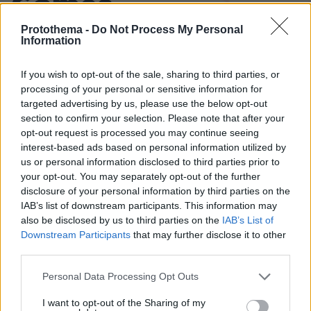
Games
Protothema -
Do Not Process My Personal
Information
If you wish to opt-out of the sale, sharing to third parties, or
processing of your personal or sensitive information for
targeted advertising by us, please use the below opt-out
Northern Heights
Candy Bub
Cut The Rope
section to confirm your selection. Please note that after your
opt-out request is processed you may continue seeing
interest-based ads based on personal information utilized by
us or personal information disclosed to third parties prior to
ΔΕΙΤΕ ΟΛΑ ΤΑ GAMES
your opt-out. You may separately opt-out of the further
Best of Network
disclosure of your personal information by third parties on the
IAB’s list of downstream participants. This information may
also be disclosed by us to third parties on the
IAB’s List of
Downstream Participants
that may further disclose it to other
third parties.
Please note that this website/app uses one or more Google
Personal Data Processing Opt Outs
services and may gather and store information including but
not limited to your visit or usage behaviour. You may click to
I want to opt-out of the Sharing of my