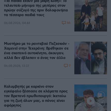
«Τα παιδιά έχουν μια μικρή ίωση»: Το
τελευταίο μήνυμα της μητέρας στον
πρώην σύζυγό της πριν δολοφονήσει
τα τέσσερα παιδιά τους
66
06.08.2026, 04:44
Μυστήριο με το ραντεβού Πεζεσκιάν -
Χαμενεϊ στην Τεχεράνη: Βρέθηκαν σε
ένα σκοτεινό αυτοκίνητο, άκουγαν,
αλλά δεν έβλεπαν ο ένας τον άλλο
7
06.08.2026, 13:37
Κολυμβητής με καρκίνο στον
εγκέφαλο ξέσπασε σε κλάματα προς
τον Βρετανό πρωθυπουργό: Ικετεύω
για τη ζωή όλων μας, ο πόνος είναι
αφόρητος