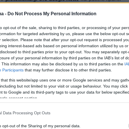
εις
ma -
Do Not Process My Personal Information
Ειδήσεις
 τελευταίες
από την Ελλάδα και τον Κόσμο, τη
Protothema.gr
μβαίνουν, στο
to opt-out of the sale, sharing to third parties, or processing of your per
formation for targeted advertising by us, please use the below opt-out s
r selection. Please note that after your opt-out request is processed y
eing interest-based ads based on personal information utilized by us or
Ειδήσεις
Δημοφιλή
Σχολιασμέν
disclosed to third parties prior to your opt-out. You may separately opt-
ΗΣΕΩΝ
losure of your personal information by third parties on the IAB’s list of
. This information may also be disclosed by us to third parties on the
IA
Participants
that may further disclose it to other third parties.
ροχα χρόνια, φεύγω
πριν 10 λεπτά
 για την Ελλάδα»: Ο
Επιβάτες στη Βρετανία ταξίδεψαν
 that this website/app uses one or more Google services and may gath
χωρεί από πρέσβης
6 ώρες με τρένο όπου δεν
including but not limited to your visit or usage behaviour. You may click 
λειτουργούσαν οι τουαλέτες, οργή
 to Google and its third-party tags to use your data for below specifi
για low cost σιδηροδρομική
ogle consent section.
εταιρεία
τις 2.600 μονάδες
l Data Processing Opt Outs
ιο με εβδομαδιαία
πριν 12 λεπτά
ύ βρήκε στηρίγματα
Φωτιά στην Ερμακιά Κοζάνης,
σηκώθηκαν 3 αεροσκάφη
o opt-out of the Sharing of my personal data.