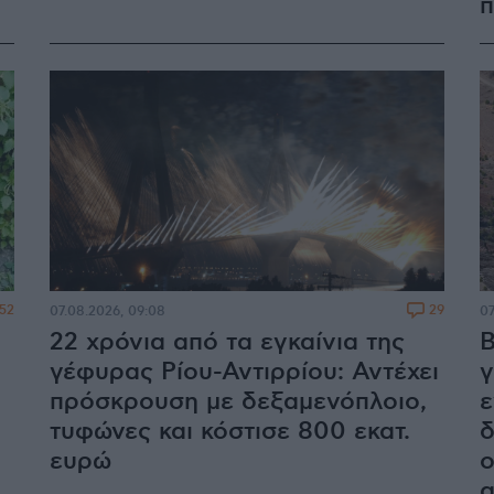
π
52
29
07.08.2026, 09:08
07
22 χρόνια από τα εγκαίνια της
Β
γέφυρας Ρίου-Αντιρρίου: Αντέχει
γ
πρόσκρουση με δεξαμενόπλοιο,
ε
τυφώνες και κόστισε 800 εκατ.
δ
ευρώ
ο
α