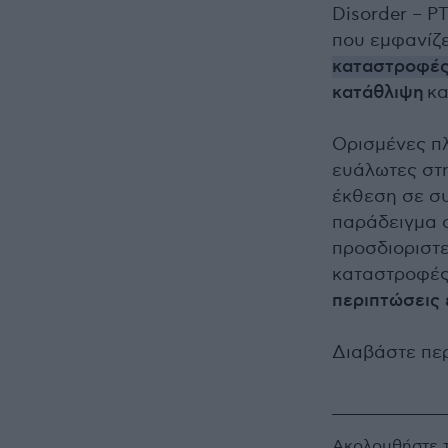
Disorder – P
που εμφανίζε
καταστροφέ
κατάθλιψη
κα
Ορισμένες πλ
ευάλωτες στ
έκθεση σε σ
παράδειγμα 
προσδιοριστε
καταστροφές
περιπτώσεις 
Διαβάστε πε
Ακολουθήστε 