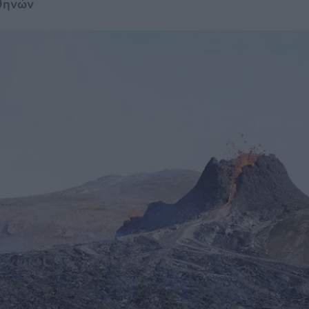
θηνών