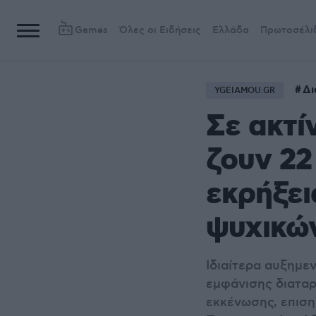
Games
Όλες οι Ειδήσεις
Ελλάδα
Πρωτοσέλι
Δι
YGEIAMOU.GR
Σε ακτί
ζουν 22
εκρήξει
ψυχικώ
Ιδιαίτερα αυξημε
εμφάνισης διαταρ
εκκένωσης, επιση