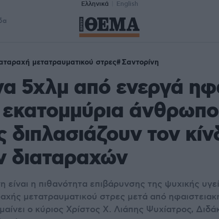
Ελληνικά
English
δα
αταραχή μετατραυματικού στρες
Σαντορίνη
να 5χλμ από ενεργά ηφ
 εκατομμύρια άνθρωποι
ς διπλασιάζουν τον κί
ν διαταραχών
νη είναι η πιθανότητα επιβάρυνσης της ψυχικής υγε
αχής μετατραυματικού στρες μετά από ηφαιστειακ
μαίνει ο κύριος Χρίστος Χ. Λιάπης Ψυχίατρος, Διδ