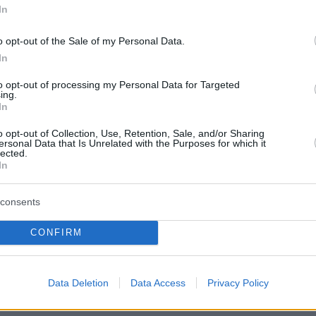
In
ο» την task force
πριν 12 λεπτά
ηγό το φιάσκο του
Οι ΗΠΑ θα πληρώσουν 1,2 δισ.
o opt-out of the Sale of my Personal Data.
ρων: Πώς θέλουν οι
δολάρια σε γερμανική εταιρεία για
τον έλεγχο στην
να μην εγκαταστήσει υπεράκτιο
In
αιολικό πάρκο
to opt-out of processing my Personal Data for Targeted
ing.
πριν 13 λεπτά
In
 στα πλούσια σπίτια
Χωρίς ενεργό μέτωπο η φωτιά στο
παράξενες στον
Μονοπήγαδο στη Θεσσαλονίκη
o opt-out of Collection, Use, Retention, Sale, and/or Sharing
ersonal Data that Is Unrelated with the Purposes for which it
πριν 18 λεπτά
lected.
ΠΑΟΚ: Η Γαλατασαράι έκανε
In
με»: Τα μεγάλα
πρόταση για τον Κωνσταντέλια
υ έρωτα
σύμφωνα με τους Τούρκους
consents
CONFIRM
ΤΙΣ ΕΙΔΗΣΕΙΣ
Data Deletion
Data Access
Privacy Policy