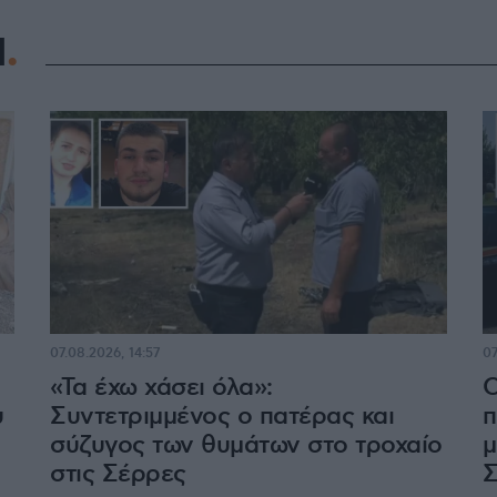
Η
07.08.2026, 14:57
07
«Τα έχω χάσει όλα»:
Ο
υ
Συντετριμμένος ο πατέρας και
π
σύζυγος των θυμάτων στο τροχαίο
μ
στις Σέρρες
Σ