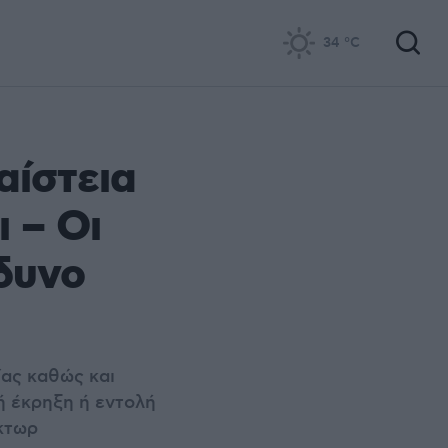
34
°C
αίστεια
 – Οι
νδυνο
ίας καθώς και
ή έκρηξη ή εντολή
άκτωρ