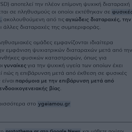
TSD) αποτελεί την πλέον επίμονη ψυχική διαταραχή
ται σε πληθυσμούς οι οποίοι εκτέθηκαν σε
φυσικέ
ς
,
ακολουθούμενη από τις
αγχώδεις διαταραχές, την
ι άλλες διαταραχές της συμπεριφοράς.
ηθυσμιακές ομάδες εμφανίζονται ιδιαίτερα
ην εμφάνιση ψυχιατρικών διαταραχών μετά από τη
υνθήκες φυσικών καταστροφών, όπως για
οι
γυναίκες
για την ψυχική υγεία των οποίων έχει
ί πώς η επιβάρυνση μετά από έκθεση σε φυσικές
 είναι
παρόμοια με την επιβάρυνση μετά από
ενδοοικογενειακής βίας
.
ρισσότερα στο
ygeiamou.gr
protothema.gr στο Google News
το
και μάθετε πρώτοι