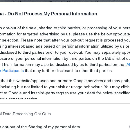
protothema.gr στο Google News
το
και μάθετε πρώτοι
εις
ma -
Do Not Process My Personal Information
Ειδήσεις
 τελευταίες
από την Ελλάδα και τον Κόσμο, τη
to opt-out of the sale, sharing to third parties, or processing of your per
Protothema.gr
μβαίνουν, στο
formation for targeted advertising by us, please use the below opt-out s
r selection. Please note that after your opt-out request is processed y
eing interest-based ads based on personal information utilized by us or
disclosed to third parties prior to your opt-out. You may separately opt-
Ειδήσεις
Δημοφιλή
Σχολιασμέν
ΗΣΕΩΝ
losure of your personal information by third parties on the IAB’s list of
. This information may also be disclosed by us to third parties on the
IA
Participants
that may further disclose it to other third parties.
08.08.2026, 04:13
στον νέο πρόεδρο
Ρωσικά πλήγματα σε Κίεβο και
 that this website/app uses one or more Google services and may gath
με «βοήθεια» 1 δισ.
Μπροβαρί: Τρεις νεκροί, ανάμεσά
including but not limited to your visit or usage behaviour. You may click 
ην ασφάλεια
τους ένα παιδί
 to Google and its third-party tags to use your data for below specifi
ogle consent section.
08.08.2026, 03:37
μέρας - Τι τρώμε
Ήττα της Σάκκαρη με 2-0 από την
ο (8/8/2026)
l Data Processing Opt Outs
Γκοφ και αποκλεισμός στο Τορόντο
08.08.2026, 03:31
o opt-out of the Sharing of my personal data.
 επίπεδο της