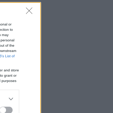
sonal or
ection to
ou may
 personal
out of the
α
 downstream
B’s List of
er and store
to grant or
ed purposes