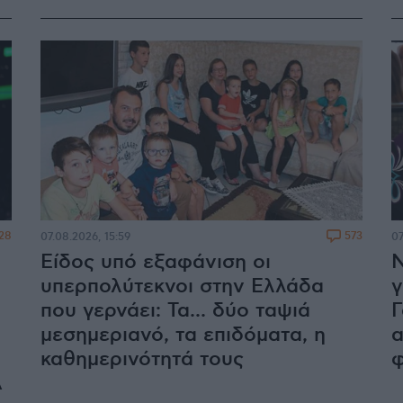
28
573
07.08.2026, 15:59
07
Είδος υπό εξαφάνιση οι
Ν
υπερπολύτεκνοι στην Ελλάδα
γ
που γερνάει: Τα... δύο ταψιά
Γ
μεσημεριανό, τα επιδόματα, η
α
καθημερινότητά τους
φ
A