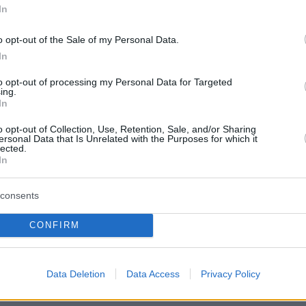
Ο Κούτσιας πέτυχε το πρώτο γκολ
οψίλωση στον
In
της φετινής Primeira Liga, δείτε το
θηκε κατά 37% σε
γκολ
o opt-out of the Sale of my Personal Data.
08.08.2026, 03:00
In
Ο Τραμπ προσφεύγει στο Ανώτατο
ρίστες στη
Δικαστήριο: «Εθνική ντροπή» το
to opt-out of processing my Personal Data for Targeted
πποπόταμος
ing.
μπλόκο στην αίθουσα χορού του
σκάφος τους, δείτε
In
Λευκού Οίκου
o opt-out of Collection, Use, Retention, Sale, and/or Sharing
08.08.2026, 02:28
ersonal Data that Is Unrelated with the Purposes for which it
Ορκίστηκε πρόεδρος της
lected.
 μελιτζάνα,
Κολομβίας ο Αμπελάρδο ντε λα
In
θότυρο
Εσπριέγια, δείτε βίντεο
consents
ΤΙΣ ΕΙΔΗΣΕΙΣ
CONFIRM
Data Deletion
Data Access
Privacy Policy