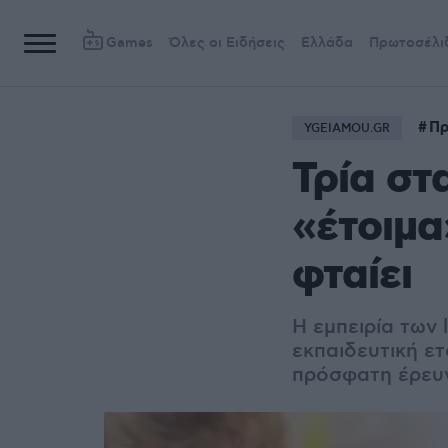
Games
Όλες οι Ειδήσεις
Ελλάδα
Πρωτοσέλι
Πρ
YGEIAMOU.GR
Τρία στ
«έτοιμα
φταίει
H εμπειρία των 
εκπαιδευτική ε
πρόσφατη έρευ