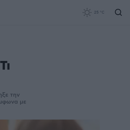
25
°C
Τι
ηξε την
ύμφωνα με