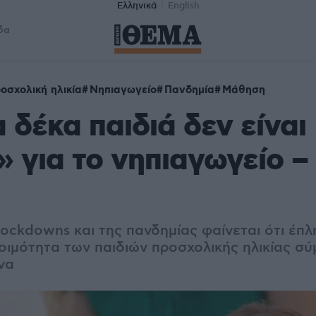
Ελληνικά
English
δα
οσχολική ηλικία
Νηπιαγωγείο
Πανδημία
Μάθηση
α δέκα παιδιά δεν είναι
» για το νηπιαγωγείο – 
lockdowns και της πανδημίας φαίνεται ότι έπλ
τοιμότητα των παιδιών προσχολικής ηλικίας σ
να