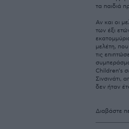
τα παιδιά π
Αν και οι μ
των έξι ετώ
εκατομμύρια
μελέτη, που
τις επιπτώσ
συμπεράσμα
Children’s 
Σινσινάτι, 
δεν ήταν έτ
Διαβάστε π