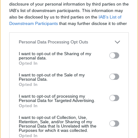
disclosure of your personal information by third parties on the
IAB’s list of downstream participants. This information may
also be disclosed by us to third parties on the
IAB’s List of
Downstream Participants
that may further disclose it to other
third parties.
21.04.2024, 18:59
Τρία στα δέκα παιδιά δεν είναι «έτοιμα» για το
Please note that this website/app uses one or more Google
Personal Data Processing Opt Outs
νηπιαγωγείο – Τι φταίει
services and may gather and store information including but
not limited to your visit or usage behaviour. You may click to
I want to opt-out of the Sharing of my
H εμπειρία των lockdowns και της πανδημίας
personal data.
grant or deny consent to Google and its third-party tags to
φαίνεται ότι έπληξε την εκπαιδευτική ετοιμότητα των
Opted In
use your data for below specified purposes in below Google
παιδιών προσχολικής ηλικίας σύμφωνα με πρόσφατη
consent section.
I want to opt-out of the Sale of my
έρευνα
Personal Data.
Opted In
I want to opt-out of processing my
Personal Data for Targeted Advertising.
Opted In
I want to opt-out of Collection, Use,
Retention, Sale, and/or Sharing of my
Personal Data that Is Unrelated with the
Purposes for which it was collected.
Opted In