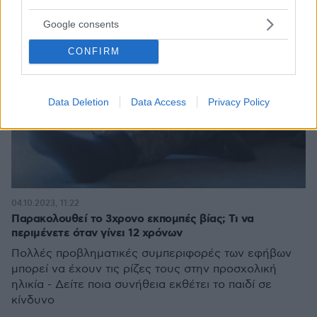
Google consents
CONFIRM
Data Deletion
Data Access
Privacy Policy
04.10.2023, 11:22
Παρακολουθεί το 3χρονο εκπομπές βίας; Τι να
περιμένετε όταν γίνει 12 χρόνων
Πολλές προβληματικές συμπεριφορές των εφήβων
μπορεί να έχουν τις ρίζες τους στην προσχολική
ηλικία - Δείτε ποια συνήθεια εκθέτει το παιδί σε
κίνδυνο