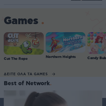
Games
Northern Heights
Candy Bub
Cut The Rope
ΔΕΙΤΕ ΟΛΑ ΤΑ GAMES
Best of Network