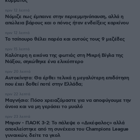
κόμματος
πριν 12 λεπτά
Νόμιζε πως έμπαινε στην περιεμμηνόπαυση, αλλά η
απώλεια βάρους και ο πόνος ήταν ενδείξεις καρκίνου
πριν 12 λεπτά
Το τσίπουρο θέλει παρέα και αυτούς τους 9 μεζέδες
πριν 15 λεπτά
Καλύτερη η εικόνα της φωτιάς στη Μικρή Βίγλα της
Νάξου, σηκώθηκε ένα ελικόπτερο
πριν 20 λεπτά
Αυτοκίνητο: Θα έρθει τελικά η μεγαλύτερη επιδότηση
που έχει δοθεί ποτέ στην Ελλάδα;
πριν 22 λεπτά
Μαγνήσιο: Πόσο χρειαζόμαστε για να αποφύγουμε την
άνοια και να μη γεράσει το μυαλό
πριν 23 λεπτά
Μπραν - ΠΑΟΚ 3-2: Το πάλεψε ο «Δικέφαλος» αλλά
αποκλείστηκε από τη συνέχεια του Champions League
γυναικών, δείτε τα γκολ