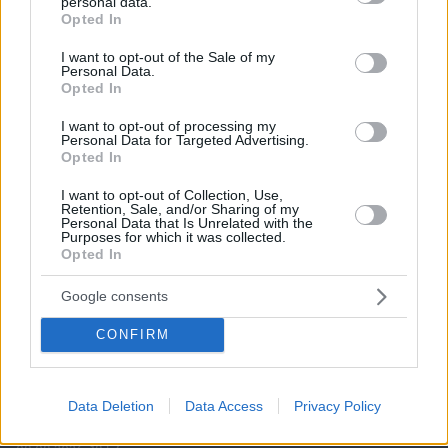
personal data.
grant or deny consent to Google and its third-party tags to
Opted In
use your data for below specified purposes in below Google
consent section.
I want to opt-out of the Sale of my
Personal Data.
Opted In
I want to opt-out of processing my
Personal Data for Targeted Advertising.
Opted In
I want to opt-out of Collection, Use,
Retention, Sale, and/or Sharing of my
Personal Data that Is Unrelated with the
Purposes for which it was collected.
Opted In
Google consents
CONFIRM
Data Deletion
Data Access
Privacy Policy