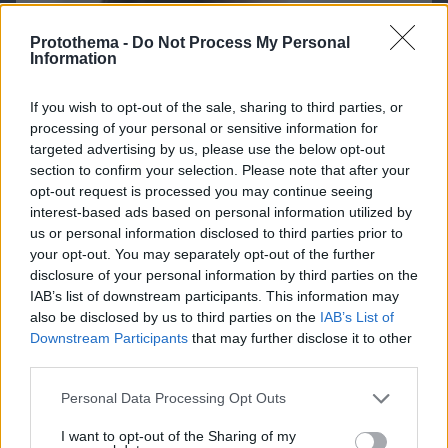
Protothema -
Do Not Process My Personal
Information
If you wish to opt-out of the sale, sharing to third parties, or
processing of your personal or sensitive information for
targeted advertising by us, please use the below opt-out
section to confirm your selection. Please note that after your
opt-out request is processed you may continue seeing
interest-based ads based on personal information utilized by
us or personal information disclosed to third parties prior to
your opt-out. You may separately opt-out of the further
disclosure of your personal information by third parties on the
IAB’s list of downstream participants. This information may
also be disclosed by us to third parties on the
IAB’s List of
Downstream Participants
that may further disclose it to other
third parties.
08.08.2026, 16:24
Ανεύρυσμα: Απλό τεστ του αντίχειρα προμηνύει
Please note that this website/app uses one or more Google
Personal Data Processing Opt Outs
τον αυξημένο κίνδυνο – Γίνεται σε 1 λεπτό
services and may gather and store information including but
not limited to your visit or usage behaviour. You may click to
I want to opt-out of the Sharing of my