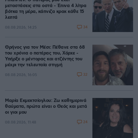
Μπάιντεν: Ο πατέρας μου έχει
μεταστάσεις στα οστά - Έπινα 4 λίτρα
βότκα τη μέρα, κάπνιζα κρακ κάθε 15
λεπτά
34
08.08.2026, 14:25
Θρήνος για τον Μέσι: Πέθανε στα 68
του χρόνια ο πατέρας του, Χόρχε -
Υπήρξε ο μέντορας και ατζέντης του
μέχρι την τελευταία στιγμή
32
08.08.2026, 16:05
Μαρία Εκμεκτσίογλου: Ζω καθημερινά
θαύματα, πρώτα είναι ο Θεός και μετά
οι γιοι μου
24
08.08.2026, 11:48