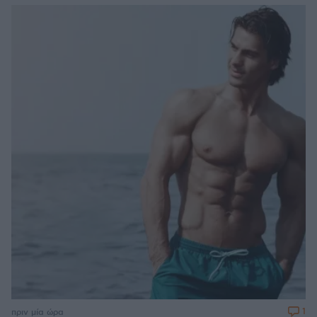
1
πριν μία ώρα