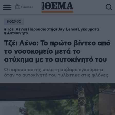
Games
ΚΟΣΜΟΣ
Column
Column
Τζέι Λένο
Παρουσιαστής
Jay Leno
Εγκαύματα
1
2
Αυτοκίνητο
Τζέι Λένο: Το πρώτο βίντεο από
το νοσοκομείο μετά το
ατύχημα με το αυτοκίνητό του
Ο παρουσιαστής υπέστη σοβαρά εγκαύματα
όταν το αυτοκίνητό του τυλίχτηκε στις φλόγες