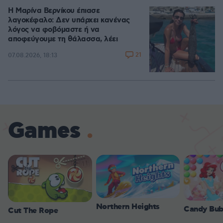
Η Μαρίνα Βερνίκου έπιασε
λαγοκέφαλο: Δεν υπάρχει κανένας
λόγος να φοβόμαστε ή να
αποφεύγουμε τη θάλασσα, λέει
21
07.08.2026, 18:13
Games
Northern Heights
Candy Bub
Cut The Rope