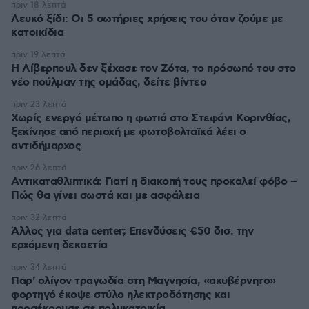
πριν 18 λεπτά
Λευκό ξίδι: Οι 5 σωτήριες χρήσεις του όταν ζούμε με
κατοικίδια
πριν 19 λεπτά
Η Λίβερπουλ δεν ξέχασε τον Ζότα, το πρόσωπό του στο
νέο πούλμαν της ομάδας, δείτε βίντεο
πριν 23 λεπτά
Χωρίς ενεργό μέτωπο η φωτιά στο Στεφάνι Κορινθίας,
ξεκίνησε από περιοχή με φωτοβολταϊκά λέει ο
αντιδήμαρχος
πριν 26 λεπτά
Αντικαταθλιπτικά: Γιατί η διακοπή τους προκαλεί φόβο –
Πώς θα γίνει σωστά και με ασφάλεια
πριν 32 λεπτά
Άλλος για data center; Επενδύσεις €50 δισ. την
ερχόμενη δεκαετία
πριν 34 λεπτά
Παρ' ολίγον τραγωδία στη Μαγνησία, «ακυβέρνητο»
φορτηγό έκοψε στύλο ηλεκτροδότησης και
προσέκρουσε σε πολυκατοικία