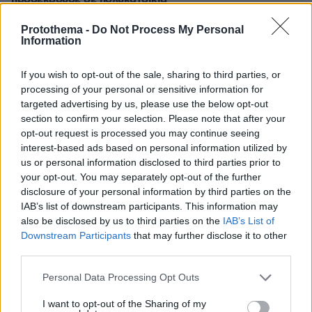
Protothema -
Do Not Process My Personal
ΔΕΙΤΕ ΟΛΕΣ ΤΙΣ ΕΙΔΗΣΕΙΣ
Information
If you wish to opt-out of the sale, sharing to third parties, or
processing of your personal or sensitive information for
ΤΑ ΠΙΟ ΔΗΜΟΦΙΛΗ
targeted advertising by us, please use the below opt-out
section to confirm your selection. Please note that after your
opt-out request is processed you may continue seeing
interest-based ads based on personal information utilized by
us or personal information disclosed to third parties prior to
your opt-out. You may separately opt-out of the further
disclosure of your personal information by third parties on the
IAB’s list of downstream participants. This information may
also be disclosed by us to third parties on the
IAB’s List of
Downstream Participants
that may further disclose it to other
third parties.
Please note that this website/app uses one or more Google
Personal Data Processing Opt Outs
services and may gather and store information including but
not limited to your visit or usage behaviour. You may click to
I want to opt-out of the Sharing of my