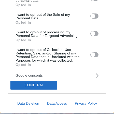
personal data.
grant or deny consent to Google and its third-party tags to
Opted In
use your data for below specified purposes in below Google
consent section.
I want to opt-out of the Sale of my
Personal Data.
Opted In
I want to opt-out of processing my
Personal Data for Targeted Advertising.
Opted In
07.08.2026, 18:22
«Πόσα θέλεις για το κορίτσι;»: Τουρίστας στην
I want to opt-out of Collection, Use,
Κρήτη ζητά... τιμή για να ασελγήσει σε ανήλικη, τι
Retention, Sale, and/or Sharing of my
Personal Data that Is Unrelated with the
καταγγέλλει ο ιδιοκτήτης επιχείρησης
Purposes for which it was collected.
Opted In
Google consents
CONFIRM
Data Deletion
Data Access
Privacy Policy