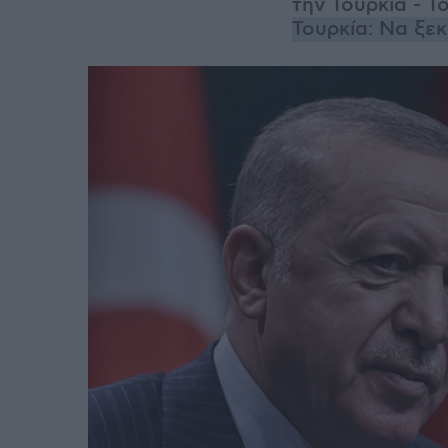
την Τουρκία - Τ
Τουρκία: Να ξε