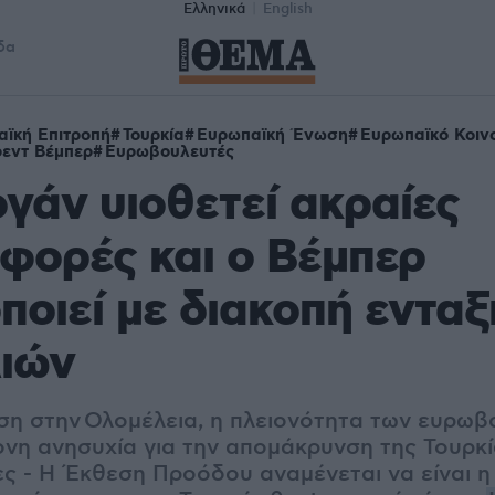
Ελληνικά
English
δα
ϊκή Επιτροπή
Τουρκία
Ευρωπαϊκή Ένωση
Ευρωπαϊκό Κοιν
εντ Βέμπερ
Ευρωβουλευτές
γάν υιοθετεί ακραίες
φορές και ο Βέμπερ
ποιεί με διακοπή εντα
λιών
ση στην Ολομέλεια, η πλειονότητα των ευρω
νη ανησυχία για την απομάκρυνση της Τουρκί
ς - Η Έκθεση Προόδου αναμένεται να είναι η 