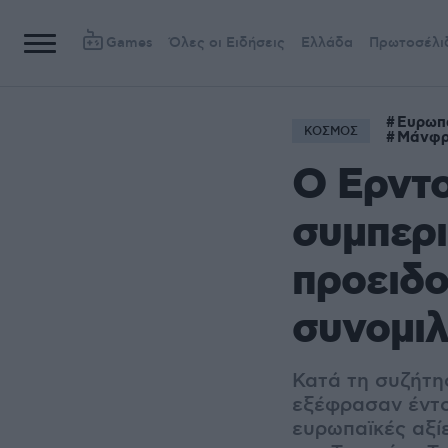
Games
Όλες οι Ειδήσεις
Ελλάδα
Πρωτοσέλι
Ευρωπα
ΚΟΣΜΟΣ
Μάνφρ
O Ερντο
συμπερι
προειδο
συνομι
Κατά τη συζήτη
εξέφρασαν έντο
ευρωπαϊκές αξίε