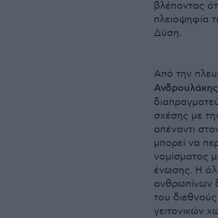
βλέποντας ότ
πλειοψηφία τ
Δύση.
Από την πλευ
Ανδρουλάκης
διαπραγματεύ
σχέσης με την
απέναντι στο
μπορεί να περ
νομίσματος μ
ένωσης. Η άλ
ανθρωπίνων δ
του διεθνούς
γειτονικών χ