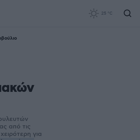
25
°C
οβούλιο
ξιακών
βουλευτών
ας από τις
χειρότερη για