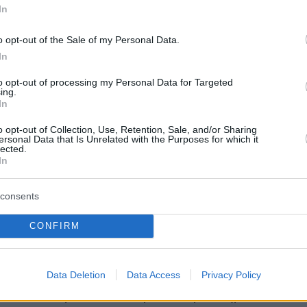
η της Τουρκίας σε ό,τι αφορά το κράτος
In
τα θεμελιώδη δικαιώματα.
o opt-out of the Sale of my Personal Data.
In
κεια της συζήτησης στην Ολομέλεια,
αυστηρό
μα του αντιπροέδρου του ΕΛΚ και
to opt-out of processing my Personal Data for Targeted
ing.
ή της ΝΔ, Βαγγέλη Μεϊμαράκη
, ο οποίος ζήτη
In
 των ενταξιακών διαπραγματεύσεων της ΕΕ μ
o opt-out of Collection, Use, Retention, Sale, and/or Sharing
ersonal Data that Is Unrelated with the Purposes for which it
 λέγοντας ότι αν ο Τούρκος Πρόεδρος δεν
lected.
εριφορά θα οδηγήσει την Ευρώπη στον πλήρη
In
 τερματισμό των συζητήσεων. Ο Β. Μεϊμαράκης
consents
 Έκθεση Προόδου που ψηφίζεται σήμερα στην
τά γενική ομολογία, είναι η χειρότερη για την
CONFIRM
ί ο Ερντογάν με τη συνεχιζόμενη προκλητική
του θέτει από μόνος του εαυτόν εκτός
νωσης και χρησιμοποιεί τα θέματα εξωτερική
Data Deletion
Data Access
Privacy Policy
 να συσπειρώσει το ακραίο ακροατήριό του,