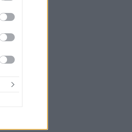
σε
ε
ς