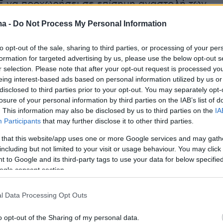
Ε να προχωρήσει σε επίσημη αναστολή των
ιαπραγματεύσεων με τη συγκεκριμένη χώρα.
ma -
Do Not Process My Personal Information
κεια της σημερινής συζήτησης στην
Ολομέλεια
to opt-out of the sale, sharing to third parties, or processing of your per
formation for targeted advertising by us, please use the below opt-out s
των ευρωβουλευτών που έλαβαν το λόγο,
r selection. Please note that after your opt-out request is processed y
τονη ανησυχία για την απομάκρυνση της
eing interest-based ads based on personal information utilized by us or
 τις ευρωπαϊκές αξίες και την επιδείνωση των
disclosed to third parties prior to your opt-out. You may separately opt-
losure of your personal information by third parties on the IAB’s list of
ν ΕΕ. Το τελικό κείμενο για την Τουρκία θα
. This information may also be disclosed by us to third parties on the
IA
ιο. Στην πρόταση ψηφίσματος του Ευρωπαϊκο
Participants
that may further disclose it to other third parties.
επισημαίνεται ότι αν η Τουρκία δεν αντιστρέψ
 that this website/app uses one or more Google services and may gath
 αρνητική τάση,
«η ΕΕ θα πρέπει να
including but not limited to your visit or usage behaviour. You may click 
ι όλα τα μέσα και τις επιλογές που έχει στη
 to Google and its third-party tags to use your data for below specifi
ogle consent section.
.
Υπογραμμίζεται, επίσης, ότι οι σχέσεις ΕΕ-
σκονται σε ιστορικό χαμηλό σημείο και έχουν
l Data Processing Opt Outs
ε τέτοιο βαθμό που η ΕΕ πρέπει να τις
ι σε βάθος. Παράλληλα, υπογραμμίζεται η
o opt-out of the Sharing of my personal data.