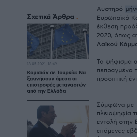
Αυστηρό
μήν
Σχετικά Άρθρα
Ευρωπαϊκό Κο
έκθεση προόδ
2020, όπως α
Λαϊκού Κόμμ
Το ψήφισμα α
18.05.2021, 18:49
πεπραγμένα τη
Κομισιόν σε Τουρκία: Να
προοπτική έν
ξεκινήσουν άμεσα οι
επιστροφές μεταναστών
από την Ελλάδα
Σύμφωνα με τ
πλειοψηφία τη
εντολή στην
επόμενες εβδ