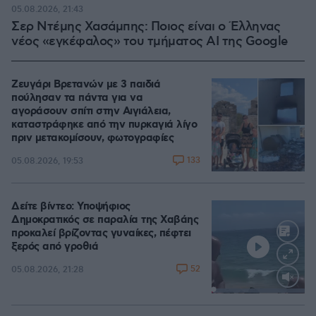
05.08.2026, 21:43
Σερ Ντέμης Χασάμπης: Ποιος είναι ο Έλληνας
νέος «εγκέφαλος» του τμήματος AI της Google
Ζευγάρι Βρετανών με 3 παιδιά
πούλησαν τα πάντα για να
αγοράσουν σπίτι στην Αιγιάλεια,
καταστράφηκε από την πυρκαγιά λίγο
πριν μετακομίσουν, φωτογραφίες
133
05.08.2026, 19:53
Δείτε βίντεο: Υποψήφιος
Δημοκρατικός σε παραλία της Χαβάης
προκαλεί βρίζοντας γυναίκες, πέφτει
ξερός από γροθιά
52
05.08.2026, 21:28
Loaded
:
100.00%