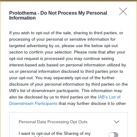
EMAIL
Protothema -
Do Not Process My Personal
Information
If you wish to opt-out of the sale, sharing to third parties, or
processing of your personal or sensitive information for
targeted advertising by us, please use the below opt-out
ΣΧΌΛΙΟ *
section to confirm your selection. Please note that after your
opt-out request is processed you may continue seeing
interest-based ads based on personal information utilized by
us or personal information disclosed to third parties prior to
your opt-out. You may separately opt-out of the further
disclosure of your personal information by third parties on the
IAB’s list of downstream participants. This information may
also be disclosed by us to third parties on the
IAB’s List of
Downstream Participants
that may further disclose it to other
Απομένουν
2500
χαρακτήρες
third parties.
Please note that this website/app uses one or more Google
Personal Data Processing Opt Outs
services and may gather and store information including but
not limited to your visit or usage behaviour. You may click to
I want to opt-out of the Sharing of my