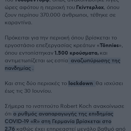
Γουόρεντορφ
Γκίντερλοχ
ώρες αφότου η περιοχή του
, όπου
ζουν περίπου 370.000 άνθρωποι, τέθηκε σε
καραντίνα.
Πρόκειται για
την περιοχή όπου βρίσκεται το
Tönnies
εργοστάσιο επεξεργασίας κρεάτων «
»,
1.500 κρούσματα,
όπου εντοπίστηκαν
και
αντιμετωπίζεται ως
εστία
αναζωπύρωσης της
πανδημίας
.
lockdown
Και στις δύο περιοχές το
θα ισχύσει
έως τις 30 Ιουνίου
.
Σήμερα το ινστιτούτο Robert Koch ανακοίνωσε
ότι
ο ρυθμός αναπαραγωγής της επιδημίας
COVID-19 «R» στη Γερμανία βρίσκεται στο
2,76
καθώς έχει επηρεαστεί μεγάλο βαθμό από