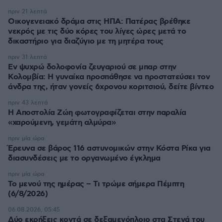
πριν 21 λεπτά
Οικογενειακό δράμα στις ΗΠΑ: Πατέρας βρέθηκε
νεκρός με τις δύο κόρες του λίγες ώρες μετά το
δικαστήριο για διαζύγιο με τη μητέρα τους
πριν 31 λεπτά
Εν ψυχρώ δολοφονία ζευγαριού σε μπαρ στην
Κολομβία: Η γυναίκα προσπάθησε να προστατεύσει τον
άνδρα της, ήταν γονείς 6χρονου κοριτσιού, δείτε βίντεο
πριν 43 λεπτά
H Αποστολία Ζώη φωτογραφίζεται στην παραλία
«χαρούμενη, γεμάτη αλμύρα»
πριν μία ώρα
Έρευνα σε βάρος 116 αστυνομικών στην Κόστα Ρίκα για
διασυνδέσεις με το οργανωμένο έγκλημα
πριν μία ώρα
Το μενού της ημέρας – Τι τρώμε σήμερα Πέμπτη
(6/8/2026)
06.08.2026, 05:45
Δύο εκρήξεις κοντά σε δεξαμενόπλοιο στα Στενά του