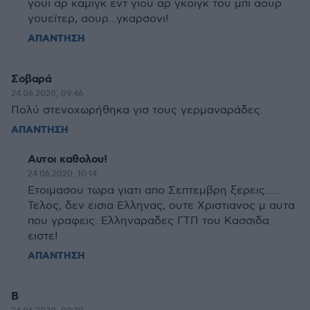
γουϊ αρ καμιγκ εντ γιου αρ γκοϊγκ του μπι αουρ
γουεϊτερ, αουρ...γκαρσονι!
ΑΠΑΝΤΗΣΗ
Σοβαρά
24.06.2020, 09:46
Πολύ στενοχωρήθηκα γισ τους γερμαναράδες.
ΑΠΑΝΤΗΣΗ
Αυτοι καθολου!
24.06.2020, 10:14
Ετοιμασου τωρα γιατι απο Σεπτεμβρη ξερεις.....
Τελος, δεν εισια Ελληνας, ουτε Χριστιανος μ αυτα
που γραφεις. Ελληναραδες ΓΤΠ του Κασσιδα
ειστε!
ΑΠΑΝΤΗΣΗ
Β