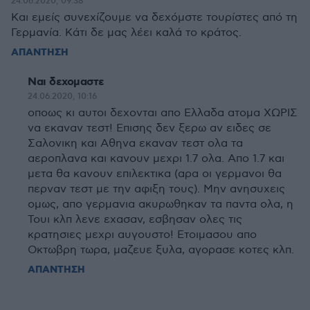
24.06.2020, 09:38
Και εμείς συνεχίζουμε να δεχόμστε τουρίστες από τη
Γερμανία. Κάτι δε μας λέει καλά το κράτος.
ΑΠΑΝΤΗΣΗ
Ναι δεχομαστε
24.06.2020, 10:16
οποως κι αυτοι δεχονται απο Ελλαδα ατομα ΧΩΡΙΣ
να εκαναν τεστ! Επισης δεν ξερω αν ειδες σε
Σαλονικη και Αθηνα εκαναν τεστ ολα τα
αεροπλανα και κανουν μεχρι 1.7 ολα. Απο 1.7 και
μετα θα κανουν επιλεκτικα (αρα οι γερμανοι θα
περναν τεστ με την αφιξη τους). Μην ανησυχεις
ομως, απο γερμανια ακυρωθηκαν τα παντα ολα, η
Τουι κλπ λενε εχασαν, εσβησαν ολες τις
κρατησιες μεχρι αυγουστο! Ετοιμασου απο
Οκτωβρη τωρα, μαζευε ξυλα, αγορασε κοτες κλπ.
ΑΠΑΝΤΗΣΗ