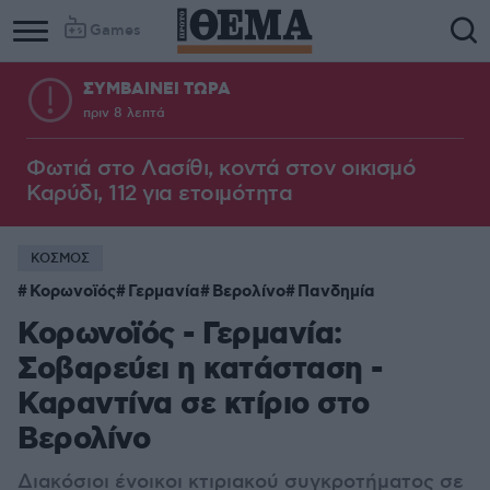
Games
ΣΥΜΒΑΙΝΕΙ ΤΩΡΑ
πριν 8 λεπτά
Φωτιά στο Λασίθι, κοντά στον οικισμό
Καρύδι, 112 για ετοιμότητα
ΚΟΣΜΟΣ
Κορωνοϊός
Γερμανία
Βερολίνο
Πανδημία
Κορωνοϊός - Γερμανία:
Σοβαρεύει η κατάσταση -
Καραντίνα σε κτίριο στο
Βερολίνο
Διακόσιοι ένοικοι κτιριακού συγκροτήματος σε