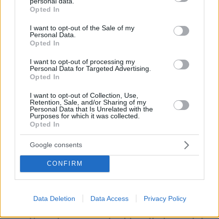
personal data.
grant or deny consent to Google and its third-party tags to
Opted In
use your data for below specified purposes in below Google
consent section.
I want to opt-out of the Sale of my
* Υποχρεωτικά πεδία
Personal Data.
Opted In
I want to opt-out of processing my
Personal Data for Targeted Advertising.
ΡΟΗ ΕΙΔΗΣΕΩΝ
Opted In
Ειδήσεις
Δημοφιλή
Σχολιασμένα
I want to opt-out of Collection, Use,
Retention, Sale, and/or Sharing of my
Personal Data that Is Unrelated with the
πριν 8 λεπτά
Purposes for which it was collected.
Φωτιά στο Λασίθι, κοντά στον οικισμό Καρύδι, 112 για
Opted In
ετοιμότητα
Google consents
πριν 9 λεπτά
Ο Κριστιάνο Ρονάλντο φωτογραφήθηκε με τα πολυτελή
CONFIRM
αυτοκίνητά του: «Τα παιχνίδια μου» έγραψε για τις
Ferrari, τις McLaren, τις Mercedes και τις Bugatti
ΑΝΝΑ ΔΙΑΜΑΝΤΟΠΟΥΛΟΥ
Data Deletion
Data Access
Privacy Policy
πριν 15 λεπτά
Ψευδής τίτλος. Κατασκευασμένη φωτογραφία. Είδηση;