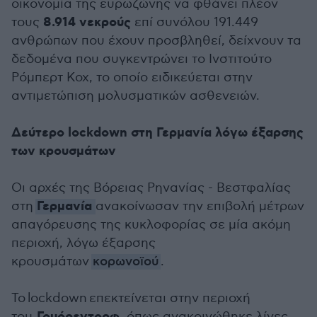
οικονομία της ευρωζώνης να φθάνει πλέον
8.914 νεκρούς
τους
επί συνόλου 191.449
ανθρώπων που έχουν προσβληθεί, δείχνουν τα
δεδομένα που συγκεντρώνει το Ινστιτούτο
Ρόμπερτ Κοχ, το οποίο ειδικεύεται στην
αντιμετώπιση μολυσματικών ασθενειών.
Δεύτερο lockdown στη Γερμανία λόγω έξαρσης
των κρουσμάτων
Οι αρχές της Βόρειας Ρηνανίας - Βεστφαλίας
Γερμανία
στη
ανακοίνωσαν την επιβολή μέτρων
απαγόρευσης της κυκλοφορίας σε μία ακόμη
περιοχή, λόγω έξαρσης
κρουσμάτων
κορωνοϊού
.
To lockdown επεκτείνεται στην περιοχή
του
, όπως ανακοινώθηκε λίγες