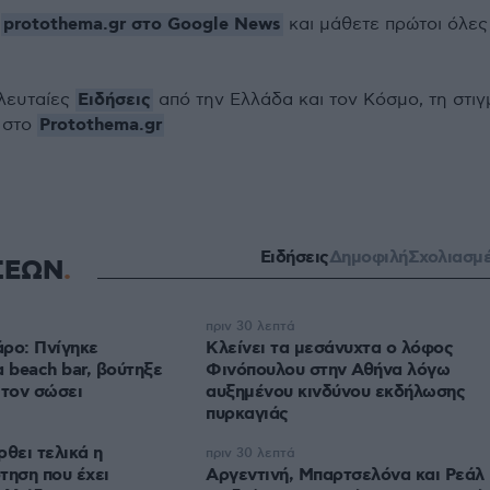
protothema.gr στο Google News
ο
και μάθετε πρώτοι όλες
Ειδήσεις
ελευταίες
από την Ελλάδα και τον Κόσμο, τη στιγ
Protothema.gr
 στο
Ειδήσεις
Δημοφιλή
Σχολιασμ
ΣΕΩΝ
πριν 30 λεπτά
ρο: Πνίγηκε
Κλείνει τα μεσάνυχτα ο λόφος
α beach bar, βούτηξε
Φινόπουλου στην Αθήνα λόγω
 τον σώσει
αυξημένου κινδύνου εκδήλωσης
πυρκαγιάς
ρθει τελικά η
πριν 30 λεπτά
τηση που έχει
Αργεντινή, Μπαρτσελόνα και Ρεάλ