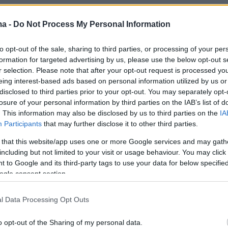
.
ma -
Do Not Process My Personal Information
δος, ένα ελληνικό νησί στις πύλες της
επισκέψιμη μέχρι της 15 Νοεμβρίου - φιλοξενεί
to opt-out of the sale, sharing to third parties, or processing of your per
formation for targeted advertising by us, please use the below opt-out s
από τον 14ο έως και τον 6ο αιώνα π.Χ, μεταξύ
r selection. Please note that after your opt-out request is processed y
οσμήματα και κεραμικά σκεύη, που έρχονται ν
eing interest-based ads based on personal information utilized by us or
 τα μοναδικά εκθέματα της μόνιμης συλλογ
disclosed to third parties prior to your opt-out. You may separately opt-
losure of your personal information by third parties on the IAB’s list of
γικού Μουσείου της Ρόδου.
. This information may also be disclosed by us to third parties on the
IA
Participants
that may further disclose it to other third parties.
 that this website/app uses one or more Google services and may gath
αι την COSMOTE έχουμε μακρά παράδοση στη
including but not limited to your visit or usage behaviour. You may click 
τηριοτήτων που συμβάλλουν στη διατήρηση τ
 to Google and its third-party tags to use your data for below specifi
ogle consent section.
κληρονομιάς, αλλά και τη στήριξη της ελληνική
 Με γνώμονα την τεχνογνωσία του ομίλου και
l Data Processing Opt Outs
ία, δημιουργήσαμε αυτή την εφαρμογή
άγησης, για να προσφέρουμε στους επισκέπτ
o opt-out of the Sharing of my personal data.