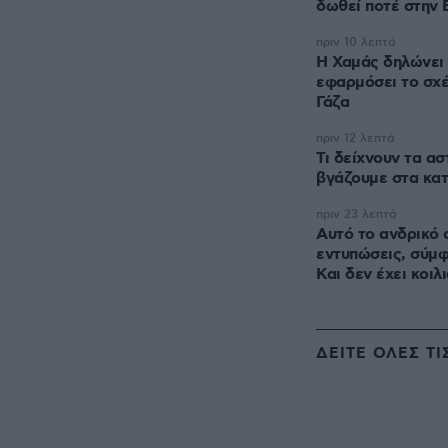
δωθεί ποτέ στην 
πριν 10 λεπτά
Η Χαμάς δηλώνει 
εφαρμόσει το σχέ
Γάζα
πριν 12 λεπτά
Τι δείχνουν τα α
βγάζουμε στα κατ
πριν 23 λεπτά
Αυτό το ανδρικό 
εντυπώσεις, σύμ
Και δεν έχει κοιλ
ΔΕΙΤΕ ΟΛΕΣ ΤΙ