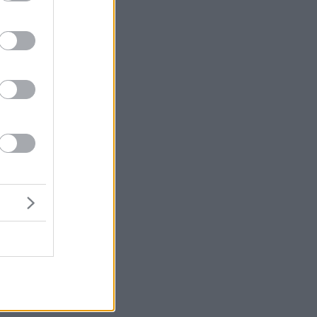
ο
ο
υ