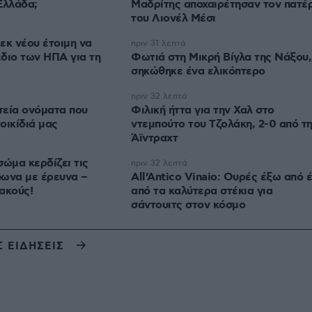
Ελλάδα;
Μαδρίτης αποχαιρέτησαν τον πατέ
του Λιονέλ Μέσι
εκ νέου έτοιμη να
πριν 31 λεπτά
διο των ΗΠΑ για τη
Φωτιά στη Μικρή Βίγλα της Νάξου,
σηκώθηκε ένα ελικόπτερο
πριν 32 λεπτά
στεία ονόματα που
Φιλική ήττα για την Χαλ στο
οικίδιά μας
ντεμπούτο του Τζολάκη, 2-0 από τ
Άϊντραχτ
σώμα κερδίζει τις
πριν 32 λεπτά
φωνα με έρευνα –
All’Antico Vinaio: Ουρές έξω από 
ιακούς!
από τα καλύτερα στέκια για
σάντουιτς στον κόσμο
Σ ΕΙΔΗΣΕΙΣ