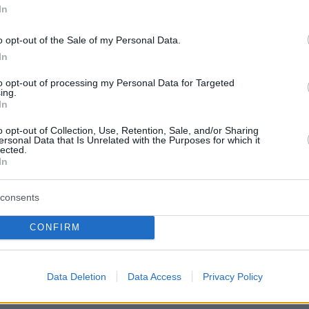
μένη και σύγχρονη μουσειακή εμπειρία»,
In
 Σπύρος Λούρος, διευθυντής επικοινωνίας
o opt-out of the Sale of my Personal Data.
e-Business ΟΤΕ-COSMOTE, κατά τη διάρκεια
In
 της πλατφόρμας ψηφιακής ξενάγησης.
to opt-out of processing my Personal Data for Targeted
ing.
In
o opt-out of Collection, Use, Retention, Sale, and/or Sharing
ολογία συναντά τον πολιτισμό, τότε τα
ersonal Data that Is Unrelated with the Purposes for which it
lected.
 μόνο θεαματικά μπορεί να είναι! Η
In
της Περιφέρειας Νοτίου Αιγαίου έχει ως στόχ
εια στον πολιτισμό, την μόνη απάντηση στην
consents
ανύουμε. Επενδύουμε σταθερά στο μεγαλύτερ
CONFIRM
ιό μας, την ανάδειξη της ιστορίας μας και το
ας, μέσα από πρωτοπόρες δράσεις», τόνισε ο
ης Νοτίου Αιγαίου, κ. Γιώργος Χατζημάρκος.
Data Deletion
Data Access
Privacy Policy