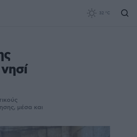
32
°C
ης
 νησί
τικούς
ησης, μέσα και