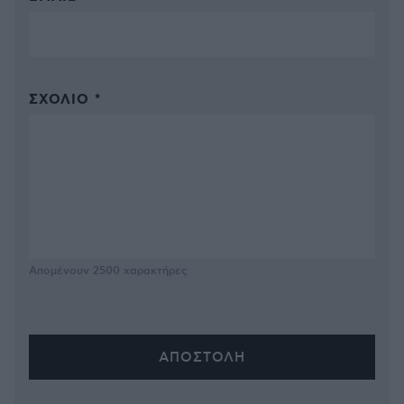
ΣΧΌΛΙΟ *
Απομένουν
2500
χαρακτήρες