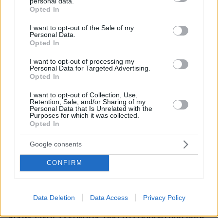
personal data.
grant or deny consent to Google and its third-party tags to
Opted In
use your data for below specified purposes in below Google
consent section.
I want to opt-out of the Sale of my
Personal Data.
Opted In
I want to opt-out of processing my
Personal Data for Targeted Advertising.
Opted In
I want to opt-out of Collection, Use,
Retention, Sale, and/or Sharing of my
Personal Data that Is Unrelated with the
Purposes for which it was collected.
Opted In
Google consents
CONFIRM
Data Deletion
Data Access
Privacy Policy
08.08.2026, 21:43
Χόρχε Μέσι: Ο εργάτης από το Ροσάριο που πήρε