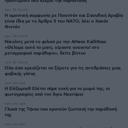
«ραντεβού» που κλέβει την παράσταση
πριν 36 λεπτά
Η αμυντική συμφωνία με Πακιστάν και Σαουδική Αραβία
είναι ίδια με το Άρθρο 5 του ΝΑΤΟ, λέει ο Χακάν
Φιντάν
πριν 38 λεπτά
Νίκολιτς μετά το φιλικό με την Athens Kallithea:
«Θέλαμε αυτό το ματς, είμαστε ανοικτοί στο
μεταγραφικό παράθυρο», δείτε βίντεο
πριν 42 λεπτά
Όλα όσα χρειάζεται να ξέρετε για τις αντιδράσεις μιας
φοβικής γάτας
πριν μία ώρα
Η Ελίζαμπεθ Ελέτσι πήρε ευχή για το μωρό της, οι
φωτογραφίες από τον Άγιο Νεκτάριο
πριν μία ώρα
Γλυκά της Τήνου που κρατούν ζωντανή την παράδοσή
της
πριν μία ώρα