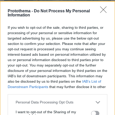
Protothema -
Do Not Process My Personal
Information
If you wish to opt-out of the sale, sharing to third parties, or
processing of your personal or sensitive information for
targeted advertising by us, please use the below opt-out
section to confirm your selection. Please note that after your
opt-out request is processed you may continue seeing
interest-based ads based on personal information utilized by
us or personal information disclosed to third parties prior to
your opt-out. You may separately opt-out of the further
disclosure of your personal information by third parties on the
IAB’s list of downstream participants. This information may
also be disclosed by us to third parties on the
IAB’s List of
08.08.2026, 21:22
Downstream Participants
that may further disclose it to other
Για ανθρωποκτονία από αμέλεια κατηγορούνται οι
third parties.
γονείς του 4χρονου και ο ιδιοκτήτης του beach
bar στην Πάρο: Πώς έγινε η τραγωδία
Please note that this website/app uses one or more Google
Personal Data Processing Opt Outs
services and may gather and store information including but
not limited to your visit or usage behaviour. You may click to
I want to opt-out of the Sharing of my