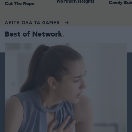
Northern Heights
Candy Bub
Cut The Rope
ΔΕΙΤΕ ΟΛΑ ΤΑ GAMES
Best of Network