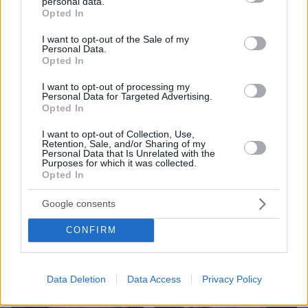
personal data.
grant or deny consent to Google and its third-party tags to
Opted In
use your data for below specified purposes in below Google
consent section.
I want to opt-out of the Sale of my
Personal Data.
Opted In
I want to opt-out of processing my
Personal Data for Targeted Advertising.
17.06.2026, 19:57
Opted In
Η περασμένη χρονιά ήταν αρκετά δύσκολη και έχω το
δικαίωμα να είμαι θυμωμένη, είπε η Κέιτι Πέρι
I want to opt-out of Collection, Use,
Retention, Sale, and/or Sharing of my
Η τραγουδίστρια περιέγραψε την περίοδο που η ζωή
Personal Data that Is Unrelated with the
Purposes for which it was collected.
της δοκιμάστηκε επαγγελματικά αλλά και προσωπικά
Opted In
μετά τον χωρισμό της με τον Ορλάντο Μπλουμ
Google consents
CONFIRM
Data Deletion
Data Access
Privacy Policy