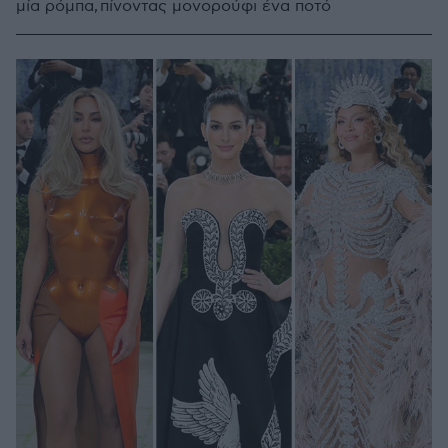
μία ρόμπα, πίνοντας μονορούφι ένα ποτό