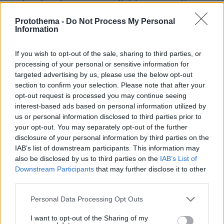
Πέρι στο Βέλγιο: Όταν μου ανακοινώθηκε έφτιαχνα ήδη
τα μαλλιά και το μακιγιάζ μου
Protothema -
Do Not Process My Personal
Information
Δόθηκε κυβερνητική εντολή εξαιτίας της
κακοκαιρίας, δεν είχα καμία επιλογή, δήλωσε η
τραγουδίστρια εκφράζοντας την απογοήτευσή της
If you wish to opt-out of the sale, sharing to third parties, or
processing of your personal or sensitive information for
targeted advertising by us, please use the below opt-out
section to confirm your selection. Please note that after your
opt-out request is processed you may continue seeing
interest-based ads based on personal information utilized by
us or personal information disclosed to third parties prior to
your opt-out. You may separately opt-out of the further
disclosure of your personal information by third parties on the
IAB’s list of downstream participants. This information may
also be disclosed by us to third parties on the
IAB’s List of
Downstream Participants
that may further disclose it to other
third parties.
Please note that this website/app uses one or more Google
Personal Data Processing Opt Outs
services and may gather and store information including but
not limited to your visit or usage behaviour. You may click to
I want to opt-out of the Sharing of my