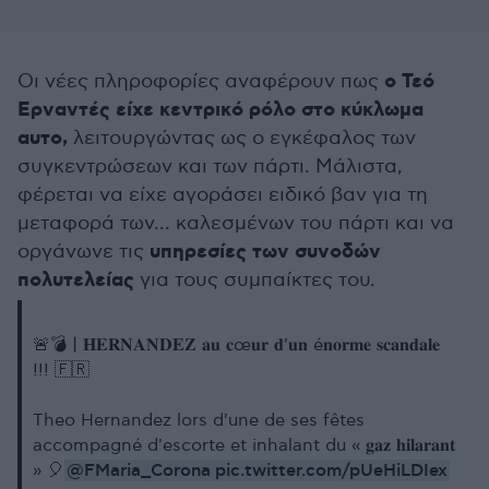
ο Τεό
Οι νέες πληροφορίες αναφέρουν πως
Ερναντές είχε κεντρικό ρόλο στο κύκλωμα
αυτο,
λειτουργώντας ως ο εγκέφαλος των
συγκεντρώσεων και των πάρτι. Μάλιστα,
φέρεται να είχε αγοράσει ειδικό βαν για τη
μεταφορά των... καλεσμένων του πάρτι και να
υπηρεσίες των συνοδών
οργάνωνε τις
πολυτελείας
για τους συμπαίκτες του.
🚨💣 | 𝐇𝐄𝐑𝐍𝐀𝐍𝐃𝐄𝐙 𝐚𝐮 𝐜œ𝐮𝐫 𝐝'𝐮𝐧 é𝐧𝐨𝐫𝐦𝐞 𝐬𝐜𝐚𝐧𝐝𝐚𝐥𝐞
!!! 🇫🇷
Theo Hernandez lors d'une de ses fêtes
accompagné d'escorte et inhalant du « 𝐠𝐚𝐳 𝐡𝐢𝐥𝐚𝐫𝐚𝐧𝐭
@FMaria_Corona
pic.twitter.com/pUeHiLDIex
» 🎈