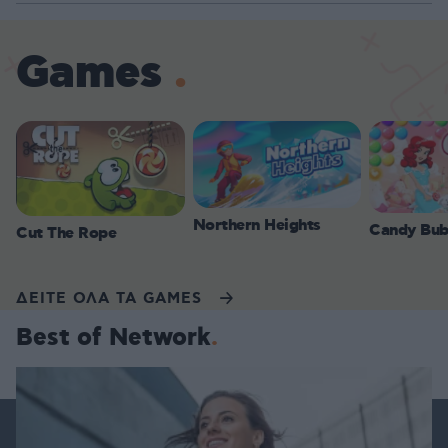
Games
Northern Heights
Candy Bub
Cut The Rope
ΔΕΙΤΕ ΟΛΑ ΤΑ GAMES
Best of Network