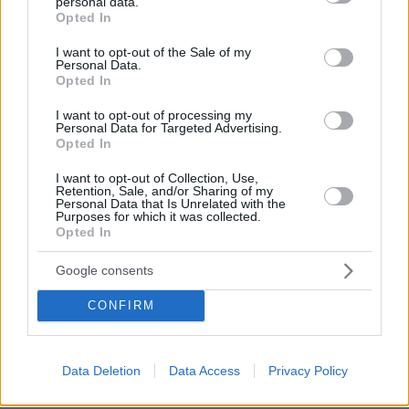
personal data.
grant or deny consent to Google and its third-party tags to
Opted In
use your data for below specified purposes in below Google
consent section.
I want to opt-out of the Sale of my
Personal Data.
Opted In
I want to opt-out of processing my
Personal Data for Targeted Advertising.
Opted In
I want to opt-out of Collection, Use,
Retention, Sale, and/or Sharing of my
Personal Data that Is Unrelated with the
Purposes for which it was collected.
Opted In
Google consents
CONFIRM
Loaded
:
Data Deletion
Data Access
Privacy Policy
100.00%
09.08.2026, 14:15
Η Πολιτική Αεροπορία διαπίστωσε κενό στον νόμο