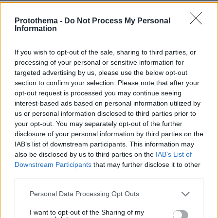
διαφορά
Protothema -
Do Not Process My Personal
πριν 30 λεπτά
Information
Ουρές και καθυστερήσεις πάνω από 1 ώρα στο
Τελωνείο Ευζώνων, στο ρεύμα εξόδου από την Ελλάδα,
δείτε βίντεο
If you wish to opt-out of the sale, sharing to third parties, or
processing of your personal or sensitive information for
πριν 30 λεπτά
targeted advertising by us, please use the below opt-out
Τα 21 καλύτερα εστιατόρια στο Ιόνιο
section to confirm your selection. Please note that after your
πριν 31 λεπτά
opt-out request is processed you may continue seeing
Νετανιάχου: Το Ισραήλ απορρίπτει το ειρηνευτικό
interest-based ads based on personal information utilized by
σχέδιο του Τραμπ για τη Γάζα, δεν αποσύρουμε τον
us or personal information disclosed to third parties prior to
στρατό μέχρι να αφοπλιστεί εντελώς η Χαμάς
your opt-out. You may separately opt-out of the further
disclosure of your personal information by third parties on the
IAB’s list of downstream participants. This information may
ΔΕΙΤΕ ΟΛΕΣ ΤΙΣ ΕΙΔΗΣΕΙΣ
also be disclosed by us to third parties on the
IAB’s List of
Downstream Participants
that may further disclose it to other
third parties.
ΤΑ ΠΙΟ ΔΗΜΟΦΙΛΗ
Please note that this website/app uses one or more Google
Personal Data Processing Opt Outs
services and may gather and store information including but
not limited to your visit or usage behaviour. You may click to
I want to opt-out of the Sharing of my