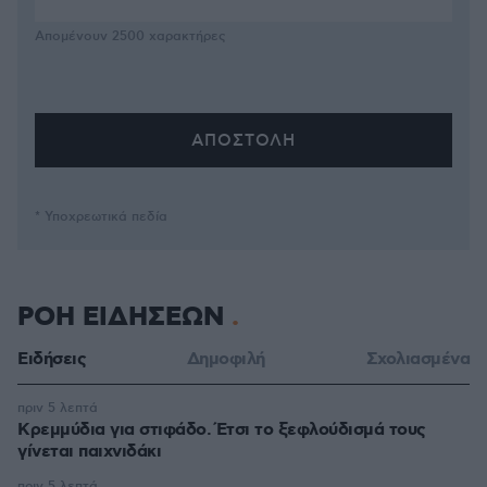
Απομένουν
2500
χαρακτήρες
* Υποχρεωτικά πεδία
ΡΟΗ ΕΙΔΗΣΕΩΝ
Ειδήσεις
Δημοφιλή
Σχολιασμένα
πριν 5 λεπτά
Κρεμμύδια για στιφάδο. Έτσι το ξεφλούδισμά τους
γίνεται παιχνιδάκι
πριν 5 λεπτά