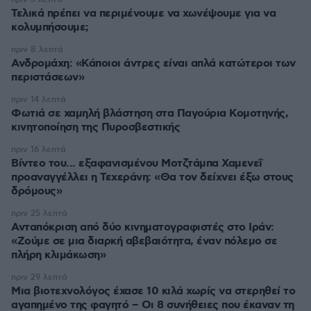
Τελικά πρέπει να περιμένουμε να χωνέψουμε για να
κολυμπήσουμε;
πριν 8 λεπτά
Ανδρομάχη: «Κάποιοι άντρες είναι απλά κατώτεροι των
περιστάσεων»
πριν 14 λεπτά
Φωτιά σε χαμηλή βλάστηση στα Παγούρια Κομοτηνής,
κινητοποίηση της Πυροσβεστικής
πριν 16 λεπτά
Βίντεο του... εξαφανισμένου Μοτζτάμπα Χαμενεΐ
προαναγγέλλει η Τεχεράνη: «Θα τον δείχνει έξω στους
δρόμους»
πριν 25 λεπτά
Ανταπόκριση από δύο κινηματογραφιστές στο Ιράν:
«Ζούμε σε μια διαρκή αβεβαιότητα, έναν πόλεμο σε
πλήρη κλιμάκωση»
πριν 29 λεπτά
Μια βιοτεχνολόγος έχασε 10 κιλά χωρίς να στερηθεί το
αγαπημένο της φαγητό – Οι 8 συνήθειες που έκαναν τη