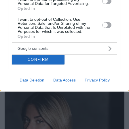
Personal Data for Targeted Advertising.
Opted In
I want to opt-out of Collection, Use,
Retention, Sale, and/or Sharing of my
Personal Data that Is Unrelated with the
Purposes for which it was collected.
Opted In
6
10.01.2025, 19:21
Η δημοσιογράφος που έφτασε στη Θεσσαλονίκη μαζί με
Google consents
τον Πένια για λογαριασμό του ΠΑΟΚ - Η σχέση τους και
το παρελθόν της με τον Τεό Ερνάντεζ
CONFIRM
Η Αντριάνα Ποθουέκο είναι από το 2024 μαζί με τον
Περουβιανό ποδοσφαιριστή που θα αποτελέσει το
νέο μεταγραφικό απόκτημα του ΠΑΟΚ
Data Deletion
Data Access
Privacy Policy