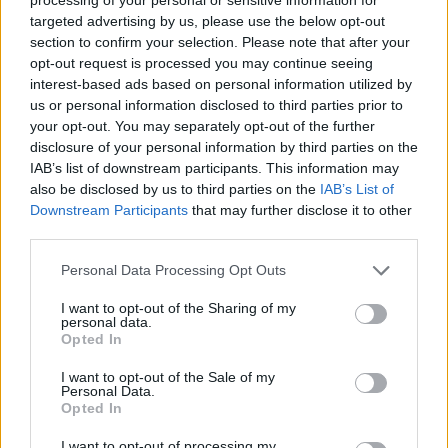
Η Αλ Χιλάλ πλήρωσε 25 εκατ. ευρώ στη Μίλαν και
targeted advertising by us, please use the below opt-out
απέκτησε τον Τεό Ερναντέζ
section to confirm your selection. Please note that after your
opt-out request is processed you may continue seeing
Νέο κεφάλαιο στην καριέρα του Γάλλου αριστερού
interest-based ads based on personal information utilized by
μπακ, ο οποίος αγωνίστηκε στη Μίλαν για για 6 σεζόν
us or personal information disclosed to third parties prior to
your opt-out. You may separately opt-out of the further
disclosure of your personal information by third parties on the
IAB’s list of downstream participants. This information may
also be disclosed by us to third parties on the
IAB’s List of
Downstream Participants
that may further disclose it to other
third parties.
Please note that this website/app uses one or more Google
Personal Data Processing Opt Outs
services and may gather and store information including but
not limited to your visit or usage behaviour. You may click to
I want to opt-out of the Sharing of my
personal data.
grant or deny consent to Google and its third-party tags to
Opted In
use your data for below specified purposes in below Google
consent section.
I want to opt-out of the Sale of my
Personal Data.
Opted In
I want to opt-out of processing my