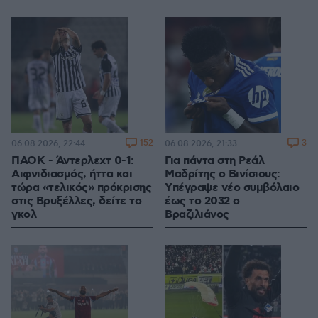
152
3
06.08.2026, 22:44
06.08.2026, 21:33
ΠΑΟΚ - Άντερλεχτ 0-1:
Για πάντα στη Ρεάλ
Αιφνιδιασμός, ήττα και
Μαδρίτης ο Βινίσιους:
τώρα «τελικός» πρόκρισης
Yπέγραψε νέο συμβόλαιο
στις Βρυξέλλες, δείτε το
έως το 2032 ο
γκολ
Βραζιλιάνος