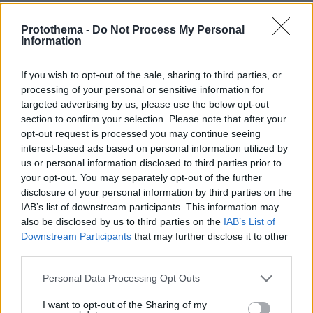
«Δεν θα με κυριεύσει ο φόβος»: Ο
Protothema -
Do Not Process My Personal
περιπτεράς της Γαστούνης άνοιξε
Information
ξανά το κατάστημά του μετά τις
επιθέσεις και τον εμπρησμό
If you wish to opt-out of the sale, sharing to third parties, or
processing of your personal or sensitive information for
60
07.08.2026, 12:51
targeted advertising by us, please use the below opt-out
section to confirm your selection. Please note that after your
opt-out request is processed you may continue seeing
Οργή στο Περού για το βίντεο της
interest-based ads based on personal information utilized by
σεξουαλικής επίθεσης μαέστρου σε
us or personal information disclosed to third parties prior to
26χρονη τραγουδίστρια: «Σιγά-σιγά
your opt-out. You may separately opt-out of the further
θα το ξεπεράσεις» της έλεγαν από τη
disclosure of your personal information by third parties on the
μπάντα της
IAB’s list of downstream participants. This information may
also be disclosed by us to third parties on the
IAB’s List of
105
07.08.2026, 07:16
Downstream Participants
that may further disclose it to other
third parties.
Στο mega yacht «Boardwalk» στην
Please note that this website/app uses one or more Google
Personal Data Processing Opt Outs
Κέρκυρα η δεξίωση για τα 250 χρόνια
services and may gather and store information including but
από την αμερικανική ανεξαρτησία -
not limited to your visit or usage behaviour. You may click to
I want to opt-out of the Sharing of my
Δείτε φωτογραφίες και βίντεο