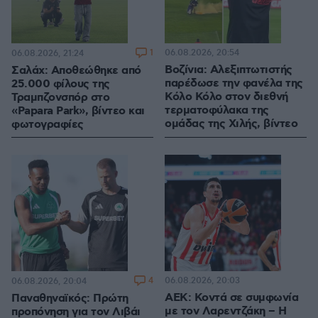
1
06.08.2026, 20:54
06.08.2026, 21:24
Βοζίνια: Αλεξιπτωτιστής
Σαλάχ: Αποθεώθηκε από
παρέδωσε την φανέλα της
25.000 φίλους της
Κόλο Κόλο στον διεθνή
Τραμπζονσπόρ στο
τερματοφύλακα της
«Papara Park», βίντεο και
ομάδας της Χιλής, βίντεο
φωτογραφίες
4
06.08.2026, 20:03
06.08.2026, 20:04
ΑΕΚ: Κοντά σε συμφωνία
Παναθηναϊκός: Πρώτη
με τον Λαρεντζάκη – Η
προπόνηση για τον Λιβάι