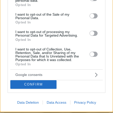
personal data.
grant or deny consent to Google and its third-party tags to
Opted In
12
07.08.2026, 13:23
use your data for below specified purposes in below Google
consent section.
I want to opt-out of the Sale of my
Personal Data.
Opted In
Games
I want to opt-out of processing my
Personal Data for Targeted Advertising.
Opted In
I want to opt-out of Collection, Use,
Retention, Sale, and/or Sharing of my
Personal Data that Is Unrelated with the
Purposes for which it was collected.
Opted In
Google consents
Northern Heights
Candy Bub
Cut The Rope
CONFIRM
ΔΕΙΤΕ ΟΛΑ ΤΑ GAMES
Best of Network
Data Deletion
Data Access
Privacy Policy