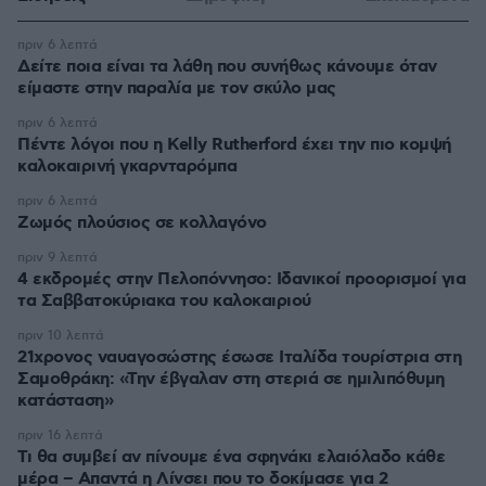
πριν 6 λεπτά
Δείτε ποια είναι τα λάθη που συνήθως κάνουμε όταν
είμαστε στην παραλία με τον σκύλο μας
πριν 6 λεπτά
Πέντε λόγοι που η Kelly Rutherford έχει την πιο κομψή
καλοκαιρινή γκαρνταρόμπα
πριν 6 λεπτά
Ζωμός πλούσιος σε κολλαγόνο
πριν 9 λεπτά
4 εκδρομές στην Πελοπόννησο: Ιδανικοί προορισμοί για
τα Σαββατοκύριακα του καλοκαιριού
πριν 10 λεπτά
21χρονος ναυαγοσώστης έσωσε Ιταλίδα τουρίστρια στη
Σαμοθράκη: «Την έβγαλαν στη στεριά σε ημιλιπόθυμη
κατάσταση»
πριν 16 λεπτά
Τι θα συμβεί αν πίνουμε ένα σφηνάκι ελαιόλαδο κάθε
μέρα – Απαντά η Λίνσει που το δοκίμασε για 2