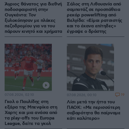
Άγριος θάνατος για διεθνή
Σάλος στη Λιθουανία από
ποδοσφαιριστή στην
σαμποτάζ σε προσπάθεια
Ουγκάντα: Τον
ρεκόρ powerlifting από
ξυλοκόπησαν με πλάκες
Βελγίδα: «Είμαι ρατσιστής
πεζοδρομίου για να του
και το έκανα επίτηδες»
πάρουν κινητό και χρήματα
έγραψε ο δράστης
07.08.2026, 02:10
19
07.08.2026, 00:10
Γκολ ο Παυλίδης στη
Λίσι μετά την ήττα του
εξάρα της Μπενφίκα στη
ΠΑΟΚ: «Με περισσότερη
Χαρτς και μια ανάσα από
σοβαρότητα θα παίρναμε
τα play-offs του Europa
κάτι καλύτερο»
League, δείτε τα γκολ