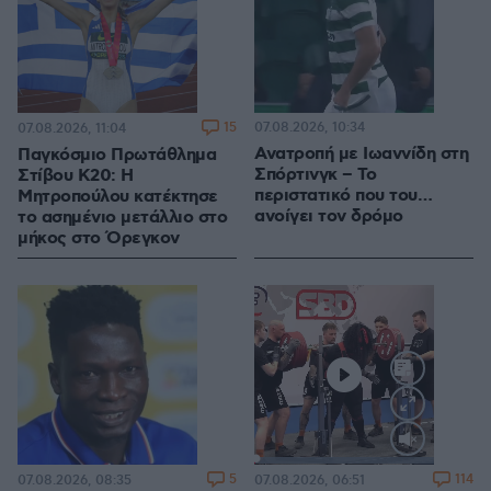
15
07.08.2026, 10:34
07.08.2026, 11:04
Ανατροπή με Ιωαννίδη στη
Παγκόσμιο Πρωτάθλημα
Σπόρτινγκ – Το
Στίβου Κ20: Η
περιστατικό που του…
Μητροπούλου κατέκτησε
ανοίγει τον δρόμο
το ασημένιο μετάλλιο στο
μήκος στο Όρεγκον
Loaded
:
100.00%
5
114
07.08.2026, 08:35
07.08.2026, 06:51