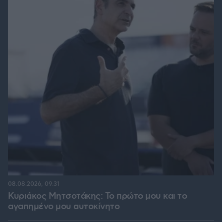
08.08.2026, 09:31
Κυριάκος Μητσοτάκης: Το πρώτο μου και το
αγαπημένο μου αυτοκίνητο