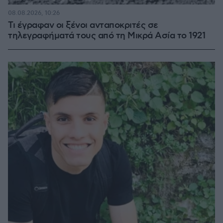
08.08.2026, 10:26
Τι έγραφαν οι ξένοι ανταποκριτές σε
τηλεγραφήματά τους από τη Μικρά Ασία το 1921