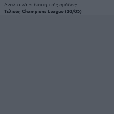
Αναλυτικά οι διαιτητικές ομάδες:
Τελικός Champions League (30/05)