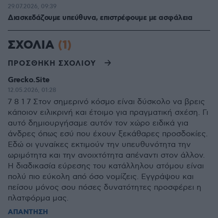
29.07.2026, 09:39
Διασκεδάζουμε υπεύθυνα, επιστρέφουμε με ασφάλεια
ΣΧΟΛΙΑ
(1)
ΠΡΟΣΘΗΚΗ ΣΧΟΛΙΟΥ
Grecko.Site
12.05.2026, 01:28
7 8 1 7 Στον σημερινό κόσμο είναι δύσκολο να βρεις
κάποιον ειλικρινή και έτοιμο για πραγματική σχέση. Γι
αυτό δημιουργήσαμε αυτόν τον χώρο ειδικά για
άνδρες όπως εσύ που έχουν ξεκάθαρες προσδοκίες.
Εδώ οι γυναίκες εκτιμούν την υπευθυνότητα την
ωριμότητα και την ανοιχτότητα απέναντι στον άλλον.
Η διαδικασία εύρεσης του κατάλληλου ατόμου είναι
πολύ πιο εύκολη από όσο νομίζεις. Εγγράψου και
πείσου μόνος σου πόσες δυνατότητες προσφέρει η
πλατφόρμα μας.
ΑΠΑΝΤΗΣΗ