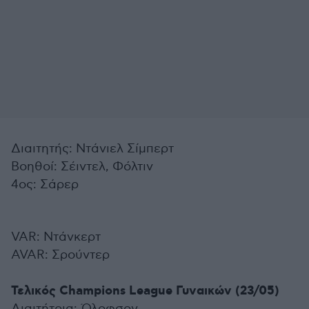
Διαιτητής: Ντάνιελ Σίμπερτ
Βοηθοί: Σέιντελ, Φόλτιν
4ος: Σάρερ
VAR: Ντάνκερτ
AVAR: Σρούντερ
Τελικός Champions League Γυναικών (23/05)
Διαιτήτρια: Όλοφσον