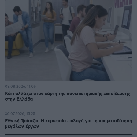
03.08.2026, 11:06
Κάτι αλλάζει στον χάρτη της πανεπιστημιακής εκπαίδευσης
στην Ελλάδα
30.07.2026, 15:25
Εθνική Τράπεζα: Η κορυφαία επιλογή για τη χρηματοδότηση
μεγάλων έργων