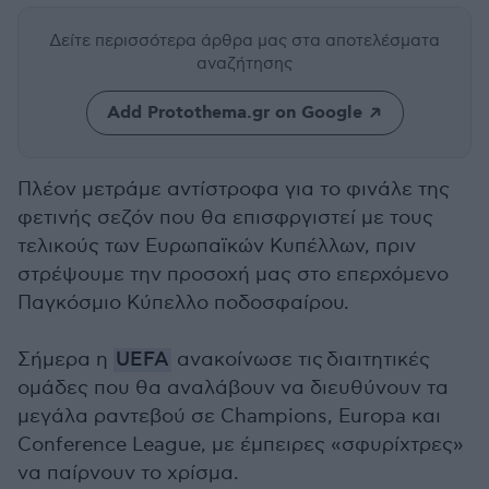
Δείτε περισσότερα άρθρα μας
στα αποτελέσματα
αναζήτησης
Add Protothema.gr on Google
Πλέον μετράμε αντίστροφα για το φινάλε της
φετινής σεζόν που θα επισφργιστεί με τους
τελικούς των Ευρωπαϊκών Κυπέλλων, πριν
στρέψουμε την προσοχή μας στο επερχόμενο
Παγκόσμιο Κύπελλο ποδοσφαίρου.
Σήμερα η
UEFA
ανακοίνωσε τις διαιτητικές
ομάδες που θα αναλάβουν να διευθύνουν τα
μεγάλα ραντεβού σε Champions, Europa και
Conference League, με έμπειρες «σφυρίχτρες»
να παίρνουν το χρίσμα.