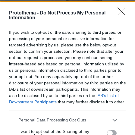
Protothema -
Do Not Process My Personal
Information
If you wish to opt-out of the sale, sharing to third parties, or
processing of your personal or sensitive information for
targeted advertising by us, please use the below opt-out
section to confirm your selection. Please note that after your
opt-out request is processed you may continue seeing
interest-based ads based on personal information utilized by
us or personal information disclosed to third parties prior to
your opt-out. You may separately opt-out of the further
disclosure of your personal information by third parties on the
IAB’s list of downstream participants. This information may
also be disclosed by us to third parties on the
IAB’s List of
Downstream Participants
that may further disclose it to other
third parties.
08.08.2026, 14:25
Συνέντευξη ποταμός του Χάντερ Μπάιντεν: Ο
Please note that this website/app uses one or more Google
Personal Data Processing Opt Outs
πατέρας μου έχει μεταστάσεις στα οστά - Έπινα 4
services and may gather and store information including but
λίτρα βότκα τη μέρα, κάπνιζα κρακ κάθε 15 λεπτά
not limited to your visit or usage behaviour. You may click to
I want to opt-out of the Sharing of my