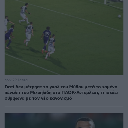
πριν 29 λεπτά
Γιατί δεν μέτρησε το γκολ του Μύθου μετά το χαμένο
πέναλτι του Μιχαηλίδη στο ΠΑΟΚ-Αντερλεχτ, τι ισχύει
σύμφωνα με τον νέο κανονισμό