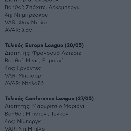
Βοηθοί: Σπάχιτς, Λέκεμπεργκ
4η: Ντιμιτρέσκου
VAR: Φαν Ντρίσε
AVAR: Σαν
Τελικός Europa League (20/05)
Διαιτητής: Φρανσουά Λετεσιέ
Βοηθοί: Μινιέ, Ραμουνί
4ος: Ερνάντες
VAR: Μπρισάρ
AVAR: Ντελαζό
Τελικός Conference League (27/05)
Διαιτητής: Μαουρίτσιο Μαριάνι
Βοηθοί: Μπιντόνι, Τεγκόνι
4ος: Νίμπεργκ
VAR: Ντι Μπέλο