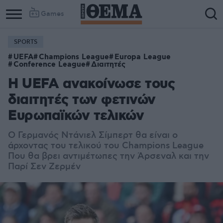
Games
SPORTS
Column
Column
UEFA
Champions League
Europa League
1
2
Conference League
Διαιτητές
Η UEFA ανακοίνωσε τους
διαιτητές των φετινών
Ευρωπαϊκών τελικών
Ο Γερμανός Ντάνιελ Σίμπερτ θα είναι ο
άρχοντας του τελικού του Champions League
Που θα βρει αντιμέτωπες την Άρσεναλ και την
Παρί Σεν Ζερμέν