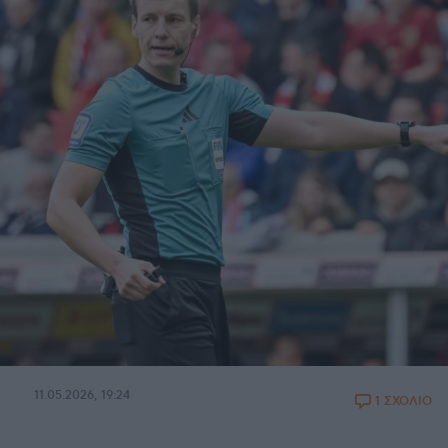
11.05.2026, 19:24
1 ΣΧΟΛΙΟ