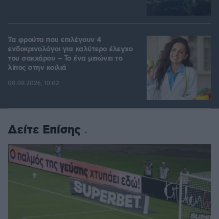
Τα φρούτα που επιλέγουν 4
ενδοκρινολόγοι για καλύτερο έλεγχο
του σακχάρου – Το ένα μειώνει το
λίπος στην κοιλιά
08.08.2026, 10:02
Δείτε Επίσης