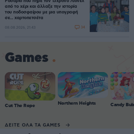
Ροσάριο που πήρε τον 13χρονο Λιονέλ
από το χέρι και άλλαξε την ιστορία
του ποδοσφαίρου με μια υπογραφή
σε... χαρτοπετσέτα
34
08.08.2026, 21:43
Games
Northern Heights
Candy Bub
Cut The Rope
ΔΕΙΤΕ ΟΛΑ ΤΑ GAMES