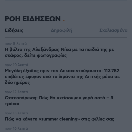
ΡΟΗ ΕΙΔΗΣΕΩΝ
Ειδήσεις
Δημοφιλή
Σχολιασμένα
πριν 8 λεπτά
Η βόλτα της Αλεξάνδρας Νίκα με τα παιδιά της με
σκάφος, δείτε φωτογραφίες
πριν 10 λεπτά
Μεγάλη έξοδος πριν τον Δεκαπενταύγουστο: 113.782
επιβάτες έφυγαν από τα λιμάνια της Αττικής μέσα σε
δύο ημέρες
πριν 12 λεπτά
Οστεοπόρωση: Πώς θα «χτίσουμε» γερά οστά – 5
τρόποι
πριν 13 λεπτά
Πώς να κάνετε «summer cleaning» στις φιλίες σας
πριν 16 λεπτά