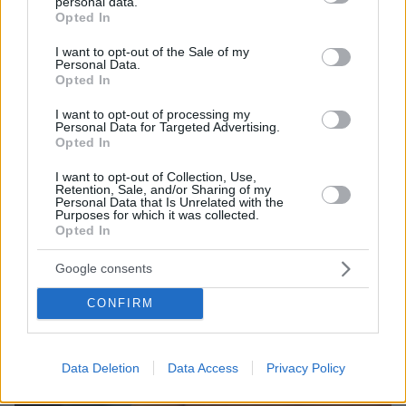
personal data.
grant or deny consent to Google and its third-party tags to
Opted In
use your data for below specified purposes in below Google
consent section.
I want to opt-out of the Sale of my
Personal Data.
ΤΑ ΠΙΟ ΔΗΜΟΦΙΛΗ
Opted In
I want to opt-out of processing my
Personal Data for Targeted Advertising.
Opted In
I want to opt-out of Collection, Use,
Retention, Sale, and/or Sharing of my
Personal Data that Is Unrelated with the
Purposes for which it was collected.
Opted In
Google consents
CONFIRM
Data Deletion
Data Access
Privacy Policy