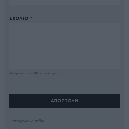
ΣΧΌΛΙΟ *
Απομένουν
2500
χαρακτήρες
* Υποχρεωτικά πεδία