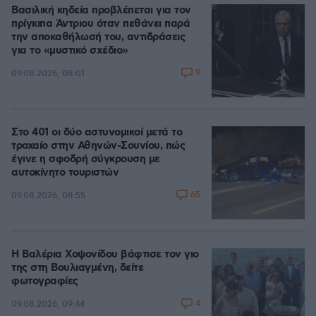
Βασιλική κηδεία προβλέπεται για τον
πρίγκιπα Άντριου όταν πεθάνει παρά
την αποκαθήλωσή του, αντιδράσεις
για το «μυστικό σχέδιο»
9
09.08.2026, 08:01
Στο 401 οι δύο αστυνομικοί μετά το
τροχαίο στην Αθηνών-Σουνίου, πώς
έγινε η σφοδρή σύγκρουση με
αυτοκίνητο τουριστών
65
09.08.2026, 08:55
Η Βαλέρια Χοψονίδου βάφτισε τον γιο
της στη Βουλιαγμένη, δείτε
φωτογραφίες
4
09.08.2026, 09:44