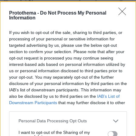
Ένα παλιό βίντεο με τις χορευτικές ικανότητες του Tom
Holland έχει εντυπωσιάσει το διαδίκτυο
Protothema -
Do Not Process My Personal
Information
πριν 21 λεπτά
Στον εισαγγελέα ο ιδιοκτήτης του beach bar για τον
θάνατο του 4χρονου στην Πάρο - Τι ερευνούν οι Αρχές
If you wish to opt-out of the sale, sharing to third parties, or
processing of your personal or sensitive information for
πριν 26 λεπτά
targeted advertising by us, please use the below opt-out
Ελικόπτερο «πάρκαρε» στο Σαρακήνικο για να κάνουν
section to confirm your selection. Please note that after your
μπάνιο οι επιβάτες του, δείτε βίντεο
opt-out request is processed you may continue seeing
πριν 27 λεπτά
interest-based ads based on personal information utilized by
Μια διαδρομή στην πόλη της Τήνου
us or personal information disclosed to third parties prior to
your opt-out. You may separately opt-out of the further
πριν 31 λεπτά
Η Κέιτ Μος υιοθέτησε τo accessory-maxxing και
disclosure of your personal information by third parties on the
συνδύασε δύο τσάντες Hermès
IAB’s list of downstream participants. This information may
also be disclosed by us to third parties on the
IAB’s List of
πριν 32 λεπτά
Downstream Participants
that may further disclose it to other
Ο Μπιλ Μάχερ προκάλεσε αντιδράσεις με το σχόλιό του
third parties.
για το βάρος της Αριάνα Γκράντε: Ίσως αυτό το αστείο
την κάνει να φάει κάτι, είπε
Please note that this website/app uses one or more Google
Personal Data Processing Opt Outs
services and may gather and store information including but
not limited to your visit or usage behaviour. You may click to
I want to opt-out of the Sharing of my
ΔΕΙΤΕ ΟΛΕΣ ΤΙΣ ΕΙΔΗΣΕΙΣ