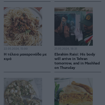
22.05.2024, 15:00
21.05.2024, 18:31
Η τέλεια μακαρονάδα με
Ebrahim Raisi: His body
κιμά
will arrive in Tehran
tomorrow, and in Mashhad
on Thursday