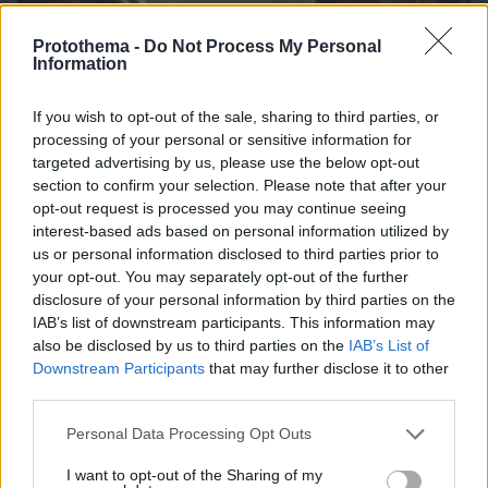
Protothema -
Do Not Process My Personal
Information
If you wish to opt-out of the sale, sharing to third parties, or
processing of your personal or sensitive information for
06.08.2026, 17:31
targeted advertising by us, please use the below opt-out
Αφροδίτη στον Ζυγό από σήμερα: Τα τυχερά
section to confirm your selection. Please note that after your
ζώδια
opt-out request is processed you may continue seeing
interest-based ads based on personal information utilized by
us or personal information disclosed to third parties prior to
11 επιβλητικά μοναστήρια σε νησιά της
your opt-out. You may separately opt-out of the further
Ελλάδας
disclosure of your personal information by third parties on the
17.06.2026, 22:51
IAB’s list of downstream participants. This information may
also be disclosed by us to third parties on the
IAB’s List of
Downstream Participants
that may further disclose it to other
third parties.
Please note that this website/app uses one or more Google
Personal Data Processing Opt Outs
H Kaizen Gaming στο Παγκόσμιο
services and may gather and store information including but
Kύπελλο: Μία διοργάνωση, δώδεκα
not limited to your visit or usage behaviour. You may click to
I want to opt-out of the Sharing of my