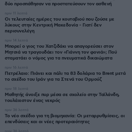
δύο προσπάθησαν να προστατεύσουν τον ασθενή
πριν 11 λεπτά
Οι τελευταίες ημέρες του κουταβιού που ζούσε με
λύκους στην Κεντρική Μακεδονία - Γιατί δεν
περισυνελέγη
πριν 14 λεπτά
Μπορεί ο γιος του Χατζιδάκι να απαγορεύσει στον
Μητσιά να τραγουδάει τον «Γιάννη τον φονιά»; Πού
σταματάει ο νόμος για τα πνευματικά δικαιώματα
πριν 16 λεπτά
Πετρέλαιο: Πιάνει και πάλι τα 83 δολάρια το Brent μετά
το σχέδιο του Ιράν για τα Στενά του Ορμούζ
πριν 18 λεπτά
Μαθητής άνοιξε πυρ μέσα σε σχολείο στην Ταϊλάνδη,
τουλάχιστον ένας νεκρός
πριν 36 λεπτά
Το νέο σχέδιο για τη βιομηχανία: Οι μεταρρυθμίσεις, οι
επενδύσεις και οι νέες προτεραιότητες
πριν 36 λεπτά