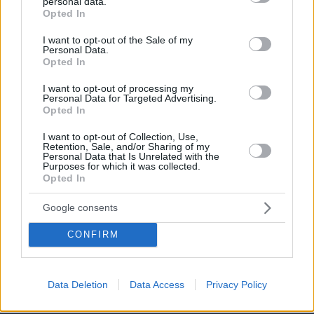
personal data.
πόλεις, χιλιάδες κοινές στιγμές
grant or deny consent to Google and its third-party tags to
Opted In
use your data for below specified purposes in below Google
05.08.2026, 08:38
consent section.
I want to opt-out of the Sale of my
Personal Data.
Opted In
I want to opt-out of processing my
Από μαθητής, φοιτητής σε άλλη πόλη!
Personal Data for Targeted Advertising.
Opted In
06.08.2026, 10:52
I want to opt-out of Collection, Use,
Retention, Sale, and/or Sharing of my
Personal Data that Is Unrelated with the
Purposes for which it was collected.
Opted In
Google consents
Συνταξιούχος μετακομίζει από τον
οίκο ευγηρίας σε κρουαζιερόπλοιο για
CONFIRM
15 χρόνια: «Το αποφάσισα σε 10
λεπτά»
06.08.2026, 21:13
Data Deletion
Data Access
Privacy Policy