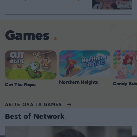
Games
Northern Heights
Candy Bub
Cut The Rope
ΔΕΙΤΕ ΟΛΑ ΤΑ GAMES
Best of Network