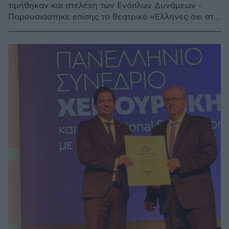
τιμήθηκαν και στελέχη των Ενόπλων Δυνάμεων -
Παρουσιάστηκε επίσης το θεατρικό «Έλληνες όχι στο
αίμα, μα στην ψυχή» και η Ευανθία Ρεμπούτσικα
απέδωσε τις συνθέσεις της