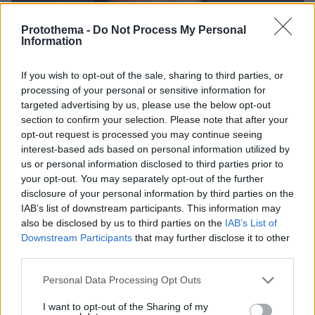
Protothema -
Do Not Process My Personal
Information
If you wish to opt-out of the sale, sharing to third parties, or
processing of your personal or sensitive information for
targeted advertising by us, please use the below opt-out
section to confirm your selection. Please note that after your
opt-out request is processed you may continue seeing
interest-based ads based on personal information utilized by
us or personal information disclosed to third parties prior to
your opt-out. You may separately opt-out of the further
disclosure of your personal information by third parties on the
IAB’s list of downstream participants. This information may
also be disclosed by us to third parties on the
IAB’s List of
Downstream Participants
that may further disclose it to other
1
18.05.2025, 16:19
third parties.
Αιώνια ευγνώμων, δήλωσε η Νικόλ Σέρζινγκερ μετά
από μια ακόμα βράβευση για την ερμηνεία της στην
Please note that this website/app uses one or more Google
Personal Data Processing Opt Outs
παράσταση «Sunset Boulevard»
services and may gather and store information including but
Η 46χρονη σταρ βραβεύτηκε από τη New York Drama
not limited to your visit or usage behaviour. You may click to
I want to opt-out of the Sharing of my