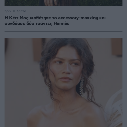
πριν 11 λεπτά
Η Κέιτ Μος υιοθέτησε τo accessory-maxxing και
συνδύασε δύο τσάντες Hermès