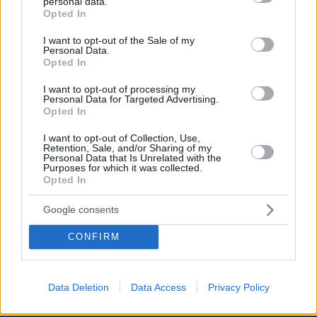
personal data.
grant or deny consent to Google and its third-party tags to
Opted In
use your data for below specified purposes in below Google
consent section.
I want to opt-out of the Sale of my
Personal Data.
Opted In
I want to opt-out of processing my
Personal Data for Targeted Advertising.
Opted In
06.08.2026, 17:31
I want to opt-out of Collection, Use,
Αφροδίτη στον Ζυγό από σήμερα: Τα τυχερά
Retention, Sale, and/or Sharing of my
Personal Data that Is Unrelated with the
ζώδια
Purposes for which it was collected.
Opted In
11 επιβλητικά μοναστήρια σε νησιά της
Google consents
Ελλάδας
CONFIRM
17.06.2026, 22:51
Data Deletion
Data Access
Privacy Policy