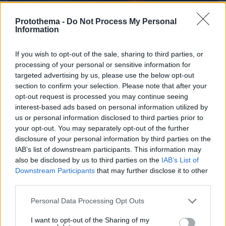
Protothema -
Do Not Process My Personal
Information
06.08.2026, 19:12
If you wish to opt-out of the sale, sharing to third parties, or
Ποιο αυτοκίνητο βενζίνης έκανε 1.980 χλμ με έναν
processing of your personal or sensitive information for
ανεφοδιασμό;
targeted advertising by us, please use the below opt-out
section to confirm your selection. Please note that after your
opt-out request is processed you may continue seeing
interest-based ads based on personal information utilized by
us or personal information disclosed to third parties prior to
your opt-out. You may separately opt-out of the further
disclosure of your personal information by third parties on the
IAB’s list of downstream participants. This information may
also be disclosed by us to third parties on the
IAB’s List of
Downstream Participants
that may further disclose it to other
third parties.
Please note that this website/app uses one or more Google
Personal Data Processing Opt Outs
services and may gather and store information including but
not limited to your visit or usage behaviour. You may click to
I want to opt-out of the Sharing of my