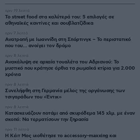
πριν 19 λεπτά
Το street food στα καλύτερά του: 5 επιλογές σε
αθηναϊκές καντίνες και σουβλατζίδικα
πριν 7 λεπτά
Ανατροπή με Ιωαννίδη στη Σπόρτινγκ – Το περιστατικό
που του… ανοίγει τον δρόμο
πριν 8 λεπτά
Ανακάλυψη σε αρχαία τουαλέτα του Αδριανού: Το
μυστικό που κράτησε όρθια τα ρωμαϊκά κτίρια για 2.000
χρόνια
πριν 8 λεπτά
Συνελήφθη στη Γερμανία μέλος της οργάνωσης των
τσιγαράδων του «Έντικ»
πριν 8 λεπτά
Κατασκευάζουν ποτάμι από σκυρόδεμα 145 χλμ. με έναν
σκοπό: Να τερματίσουν την ξηρασία
πριν 11 λεπτά
Η Κέιτ Μος υιοθέτησε τo accessory-maxxing και