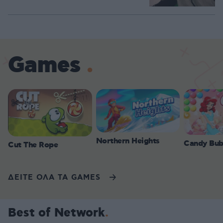
Games
Northern Heights
Candy Bub
Cut The Rope
ΔΕΙΤΕ ΟΛΑ ΤΑ GAMES
Best of Network