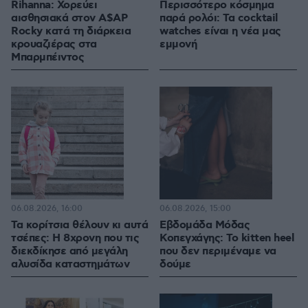
Rihanna: Χορεύει
Περισσότερο κόσμημα
αισθησιακά στον A$AP
παρά ρολόι: Τα cocktail
Rocky κατά τη διάρκεια
watches είναι η νέα μας
κρουαζιέρας στα
εμμονή
Μπαρμπέιντος
06.08.2026, 16:00
06.08.2026, 15:00
Τα κορίτσια θέλουν κι αυτά
Εβδομάδα Μόδας
τσέπες: Η 8χρονη που τις
Κοπεγχάγης: Το kitten heel
διεκδίκησε από μεγάλη
που δεν περιμέναμε να
αλυσίδα καταστημάτων
δούμε