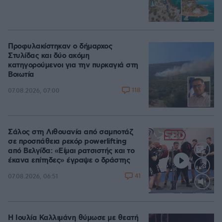
Προφυλακίστηκαν ο δήμαρχος
Στυλίδας και δύο ακόμη
κατηγορούμενοι για την πυρκαγιά στη
Βοιωτία
118
07.08.2026, 07:00
Σάλος στη Λιθουανία από σαμποτάζ
σε προσπάθεια ρεκόρ powerlifting
από Βελγίδα: «Είμαι ρατσιστής και το
έκανα επίτηδες» έγραψε ο δράστης
41
07.08.2026, 06:51
Loaded
:
100.00%
Η Ιουλία Καλλιμάνη θύμωσε με θεατή