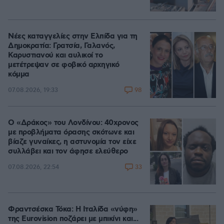
Νέες καταγγελίες στην Ελπίδα για τη
Δημοκρατία: Γρατσία, Γαλανός,
Καρυστιανού και αυλικοί το
μετέτρεψαν σε φοβικό αρχηγικό
κόμμα
98
07.08.2026, 19:33
Ο «Δράκος» του Λονδίνου: 40χρονος
με προβλήματα όρασης σκότωνε και
βίαζε γυναίκες, η αστυνομία τον είχε
συλλάβει και τον άφησε ελεύθερο
33
07.08.2026, 22:54
Φραντσέσκα Τόκα: Η Ιταλίδα «νύφη»
της Eurovision ποζάρει με μπικίνι και...