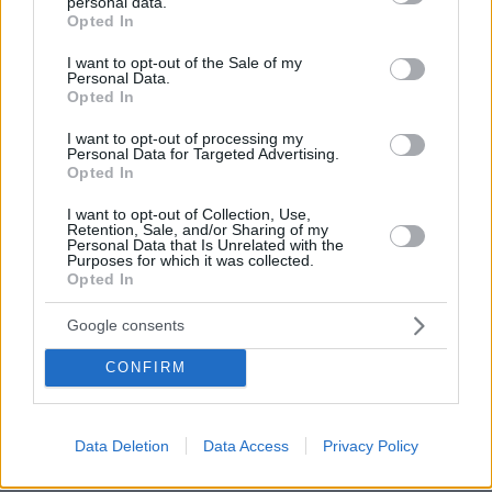
personal data.
grant or deny consent to Google and its third-party tags to
Opted In
03.08.2026, 10:56
use your data for below specified purposes in below Google
Η Smart φοιτητική κατοικία στην καρδιά της Αθήνας
consent section.
I want to opt-out of the Sale of my
Personal Data.
Opted In
26.07.2026, 09:54
Επαγγελματική Εκπαίδευση & Εξειδίκευση: Το Mοντέλο που
I want to opt-out of processing my
σε Bάζει στην Aγορά Eργασίας
Personal Data for Targeted Advertising.
Opted In
I want to opt-out of Collection, Use,
ΡΟΗ ΕΙΔΗΣΕΩΝ
Retention, Sale, and/or Sharing of my
Personal Data that Is Unrelated with the
Purposes for which it was collected.
Ειδήσεις
Δημοφιλή
Σχολιασμένα
Opted In
πριν 9 λεπτά
Google consents
Αποκαλύψεις Telegraph για τον Ινφαντίνο: Η εξαψήφια
αποζημίωση σε πρώην εργαζόμενη της UEFA και η
CONFIRM
φερόμενη σχέση τους
πριν 40 λεπτά
Ρωσία για το drone με εκρηκτικά σε γερμανικό
Data Deletion
Data Access
Privacy Policy
αεροδρόμιο: «Βιαστικά στημένη προβοκάτσια»