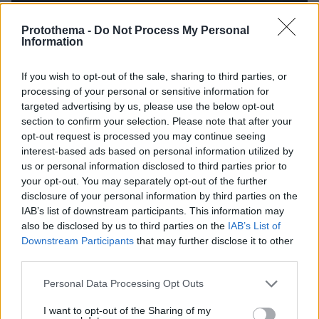
Protothema -
Do Not Process My Personal
Information
If you wish to opt-out of the sale, sharing to third parties, or
processing of your personal or sensitive information for
targeted advertising by us, please use the below opt-out
section to confirm your selection. Please note that after your
opt-out request is processed you may continue seeing
interest-based ads based on personal information utilized by
us or personal information disclosed to third parties prior to
your opt-out. You may separately opt-out of the further
disclosure of your personal information by third parties on the
IAB’s list of downstream participants. This information may
also be disclosed by us to third parties on the
IAB’s List of
Downstream Participants
that may further disclose it to other
third parties.
Please note that this website/app uses one or more Google
Personal Data Processing Opt Outs
27.07.2026, 06:00
services and may gather and store information including but
Το μέλλον της τεχνολογίας
not limited to your visit or usage behaviour. You may click to
I want to opt-out of the Sharing of my