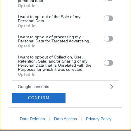
personal data.
grant or deny consent to Google and its third-party tags to
Opted In
use your data for below specified purposes in below Google
consent section.
I want to opt-out of the Sale of my
Personal Data.
Opted In
I want to opt-out of processing my
Personal Data for Targeted Advertising.
Opted In
I want to opt-out of Collection, Use,
Retention, Sale, and/or Sharing of my
Personal Data that Is Unrelated with the
Purposes for which it was collected.
Opted In
Google consents
CONFIRM
28.12.2025, 09:02
Data Deletion
Data Access
Privacy Policy
Διπολική διαταραχή: Όταν η νόσος ρυθμίζεται, τα
πλεονεκτήματα ανθίζουν – Ένας καθηγητής εξηγεί