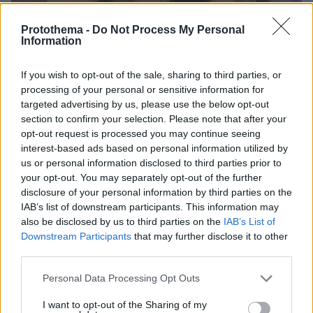
Protothema -
Do Not Process My Personal
Information
If you wish to opt-out of the sale, sharing to third parties, or
processing of your personal or sensitive information for
targeted advertising by us, please use the below opt-out
section to confirm your selection. Please note that after your
opt-out request is processed you may continue seeing
interest-based ads based on personal information utilized by
us or personal information disclosed to third parties prior to
12
16.01.2026, 09:38
your opt-out. You may separately opt-out of the further
Δάφνη Καραβοκύρη: Μεγάλωσα χωρίς τη μητέρα μου,
disclosure of your personal information by third parties on the
απομακρύνθηκε στην τρυφερότερη ηλικία μου
IAB’s list of downstream participants. This information may
Είναι διαγνωσμένη με διπολική διαταραχή, έχει
also be disclosed by us to third parties on the
IAB’s List of
περάσει τρεις καρκίνους, είναι ένας ταλαιπωρημένος
Downstream Participants
that may further disclose it to other
άνθρωπος, πρόσθεσε
third parties.
Please note that this website/app uses one or more Google
Personal Data Processing Opt Outs
services and may gather and store information including but
not limited to your visit or usage behaviour. You may click to
I want to opt-out of the Sharing of my