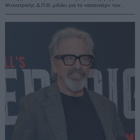
Ψυχιατρικής Δ.Π.Θ. μιλάει για το «ασανσέρ» των
συναισθημάτων, αλλά και το «προνομιακό
ψυχολογικό διαβατήριο» των ατόμων με διπολική
διαταραχή