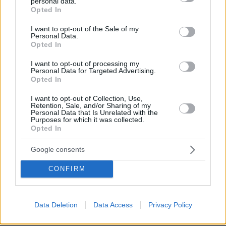
personal data.
grant or deny consent to Google and its third-party tags to
Opted In
use your data for below specified purposes in below Google
consent section.
I want to opt-out of the Sale of my
Personal Data.
Opted In
I want to opt-out of processing my
Personal Data for Targeted Advertising.
Opted In
I want to opt-out of Collection, Use,
Retention, Sale, and/or Sharing of my
Personal Data that Is Unrelated with the
Purposes for which it was collected.
Opted In
Google consents
CONFIRM
06.08.2026, 22:24
Χρίστος Κούγιας: Η προσωπική μου ζωή δεν
Data Deletion
Data Access
Privacy Policy
μπορεί να είναι αντικείμενο φημών ή σεναρίων
που παρουσιάζονται ως πραγματικά γεγονότα