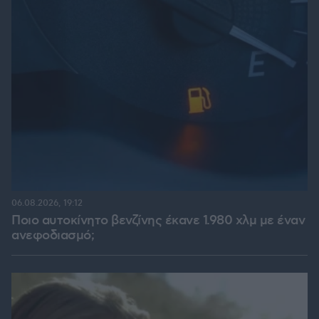
06.08.2026, 19:12
Ποιο αυτοκίνητο βενζίνης έκανε 1.980 χλμ με έναν
ανεφοδιασμό;