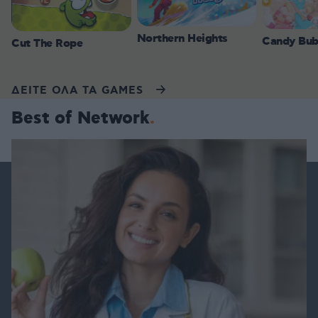
Northern Heights
Candy Bub
Cut The Rope
ΔΕΙΤΕ ΟΛΑ ΤΑ GAMES
Best of Network