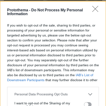
Protothema -
Do Not Process My Personal
Information
If you wish to opt-out of the sale, sharing to third parties, or
processing of your personal or sensitive information for
targeted advertising by us, please use the below opt-out
section to confirm your selection. Please note that after your
opt-out request is processed you may continue seeing
interest-based ads based on personal information utilized by
us or personal information disclosed to third parties prior to
your opt-out. You may separately opt-out of the further
06.08.2026, 23:17
disclosure of your personal information by third parties on the
Στη ΓΑΔΑ κρατείται η 46χρονη που κατηγορείται
IAB’s list of downstream participants. This information may
για την επίθεση στη Marfin, δείτε βίντεο και
also be disclosed by us to third parties on the
IAB’s List of
φωτογραφίες
Downstream Participants
that may further disclose it to other
third parties.
Please note that this website/app uses one or more Google
Personal Data Processing Opt Outs
services and may gather and store information including but
not limited to your visit or usage behaviour. You may click to
I want to opt-out of the Sharing of my