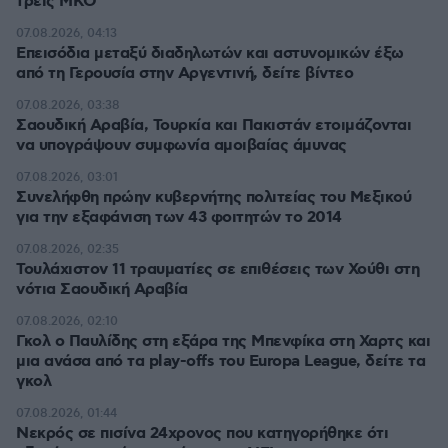
τρεις ΜΚΟ
07.08.2026, 04:13
Επεισόδια μεταξύ διαδηλωτών και αστυνομικών έξω
από τη Γερουσία στην Αργεντινή, δείτε βίντεο
07.08.2026, 03:38
Σαουδική Αραβία, Τουρκία και Πακιστάν ετοιμάζονται
να υπογράψουν συμφωνία αμοιβαίας άμυνας
07.08.2026, 03:01
Συνελήφθη πρώην κυβερνήτης πολιτείας του Μεξικού
για την εξαφάνιση των 43 φοιτητών το 2014
07.08.2026, 02:35
Τουλάχιστον 11 τραυματίες σε επιθέσεις των Χούθι στη
νότια Σαουδική Αραβία
07.08.2026, 02:10
Γκολ ο Παυλίδης στη εξάρα της Μπενφίκα στη Χαρτς και
μια ανάσα από τα play-offs του Europa League, δείτε τα
γκολ
07.08.2026, 01:44
Νεκρός σε πισίνα 24χρονος που κατηγορήθηκε ότι