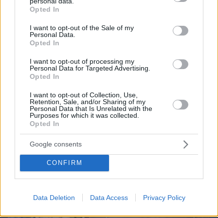
personal data.
grant or deny consent to Google and its third-party tags to
Opted In
use your data for below specified purposes in below Google
Northern Heights
Candy Bub
consent section.
Cut The Rope
I want to opt-out of the Sale of my
Personal Data.
Opted In
ΔΕΙΤΕ ΟΛΑ ΤΑ GAMES
I want to opt-out of processing my
Personal Data for Targeted Advertising.
Opted In
Best of Network
I want to opt-out of Collection, Use,
Retention, Sale, and/or Sharing of my
Personal Data that Is Unrelated with the
Purposes for which it was collected.
Opted In
Google consents
CONFIRM
Data Deletion
Data Access
Privacy Policy