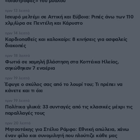
«διαστροφές» του μυαλού
πριν 13 λεπτά
Ισχυρό μελτέμι σε Αττική και Εύβοια: Ριπές άνω των 110
χλμ/ώρα σε Πεντέλη και Κάρυστο
πριν 14 λεπτά
Καρδιοπαθείς και καλοκαίρι: 8 κινήσεις για ασφαλείς
διακοπές
πριν 18 λεπτά
Φωτιά σε χαμηλή βλάστηση στα Κοττέικα Ηλείας,
σηκώθηκαν 7 εναέρια
πριν 19 λεπτά
Έφυγε ο σκύλος σας από το λουρί του; Τι πρέπει να
κάνετε και τι όχι
πριν 19 λεπτά
Πολίτικα γλυκά: 33 συνταγές από τις κλασικές μέχρι τις
παραλλαγές τους
πριν 20 λεπτά
Μητσοτάκης για Στέλιο Ράμφο: Εθνική απώλεια, χάνω
έναν φίλο και συνομιλητή που πλούτιζε κάθε μας