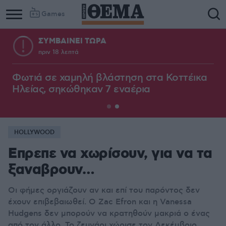
Games
ΣΥΜΒΑΙΝΕΙ ΤΩΡΑ
ΣΥΜΒΑΙΝΕΙ ΤΩΡΑ
ΣΥΜΒΑΙΝΕΙ ΤΩΡΑ
πριν 18 λεπτά
πριν 29 λεπτά
πριν 18 λεπτά
Φωτιά σε χαμηλή βλάστηση στα Κοττέικα
Φωτιά στη Γαστούνη Ηλείας, σηκώθηκαν 3
Φωτιά σε χαμηλή βλάστηση στα Κοττέικα
Φωτιά στη Γαστούνη Ηλείας, σηκώθηκαν 3
Ηλείας, σηκώθηκαν 7 εναέρια
αεροσκάφη
Ηλείας, σηκώθηκαν 7 εναέρια
αεροσκάφη
HOLLYWOOD
Επρεπε να χωρίσουν, για να τα
ξαναβρουν…
Οι φήμες οργιάζουν αν και επί του παρόντος δεν
έχουν επιβεβαιωθεί. Ο Zac Efron και η Vanessa
Hudgens δεν μπορούν να κρατηθούν μακριά ο ένας
από τον άλλο. Το ζευγάρι χώρισε τον Δεκέμβριο