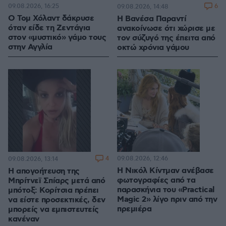
09.08.2026, 16:25
6
09.08.2026, 14:48
Ο Τομ Χόλαντ δάκρυσε
Η Βανέσα Παραντί
όταν είδε τη Ζεντάγια
ανακοίνωσε ότι χώρισε με
στον «μυστικό» γάμο τους
τον σύζυγό της έπειτα από
στην Αγγλία
οκτώ χρόνια γάμου
4
09.08.2026, 12:46
09.08.2026, 13:14
Η Νικόλ Κίντμαν ανέβασε
Η απογοήτευση της
φωτογραφίες από τα
Μπρίτνεϊ Σπίαρς μετά από
παρασκήνια του «Practical
μπότοξ: Κορίτσια πρέπει
Magic 2» λίγο πριν από την
να είστε προσεκτικές, δεν
πρεμιέρα
μπορείς να εμπιστευτείς
κανέναν