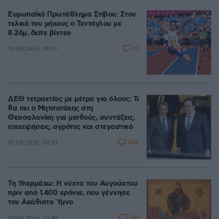
Ευρωπαϊκό Πρωτάθλημα Στίβου: Στον
τελικό του μήκους ο Τεντόγλου με
8.26μ, δείτε βίντεο
13
10.08.2026, 14:09
ΔΕΘ τετραετίας με μέτρα για όλους: Τι
θα πει ο Μητσοτάκης στη
Θεσσαλονίκη για μισθούς, συντάξεις,
επιχειρήσεις, αγρότες και στεγαστικό
388
10.08.2026, 08:51
Τη Υπερμάχω: Η νύχτα του Αυγούστου
πριν από 1.400 χρόνια, που γέννησε
τον Ακάθιστο Ύμνο
160
09.08.2026, 22:48