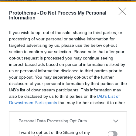
Protothema -
Do Not Process My Personal
Information
Όλα καλά για το... ελικοδρόμιο
If you wish to opt-out of the sale, sharing to third parties, or
Σαρακήνικο: Χειριστής και ιδιοκτήτης
processing of your personal or sensitive information for
έστειλαν δικηγόρο και «κινδυνεύουν»
targeted advertising by us, please use the below opt-out
με ένα πρόστιμο
section to confirm your selection. Please note that after your
115
10.08.2026, 11:46
opt-out request is processed you may continue seeing
interest-based ads based on personal information utilized by
Loaded
:
us or personal information disclosed to third parties prior to
100.00%
your opt-out. You may separately opt-out of the further
disclosure of your personal information by third parties on the
IAB’s list of downstream participants. This information may
also be disclosed by us to third parties on the
IAB’s List of
Games
Downstream Participants
that may further disclose it to other
third parties.
Please note that this website/app uses one or more Google
Personal Data Processing Opt Outs
services and may gather and store information including but
not limited to your visit or usage behaviour. You may click to
I want to opt-out of the Sharing of my