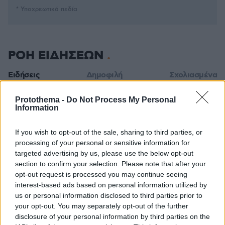
* Υποχρεωτικά πεδία
ΡΟΗ ΕΙΔΗΣΕΩΝ
Ειδήσεις
Δημοφιλή
Σχολιασμένα
πριν 10 λεπτά
Protothema -
Do Not Process My Personal
Η καλή υγεία ξεκινάει από το στόμα- 5 πράγματα που θα
Information
προστατέψουν το κατοικίδιό σας
If you wish to opt-out of the sale, sharing to third parties, or
πριν 15 λεπτά
Διεθνές Ινστιτούτο Στρατηγικών Μελετών: Ανέτοιμη η
processing of your personal or sensitive information for
Ευρώπη για ρωσικές επιθέσεις με μη επανδρωμένα
targeted advertising by us, please use the below opt-out
αεροσκάφη
section to confirm your selection. Please note that after your
opt-out request is processed you may continue seeing
πριν 15 λεπτά
interest-based ads based on personal information utilized by
Από τη Μόρια στην Κυψέλη: Η σκοτεινή διαδρομή ενός
us or personal information disclosed to third parties prior to
εγκλήματος - Ο ασυνόδευτος ανήλικος, η πυγμαχία και
your opt-out. You may separately opt-out of the further
η μοιραία συνάντηση με την άτυχη Σκωτσέζα
disclosure of your personal information by third parties on the