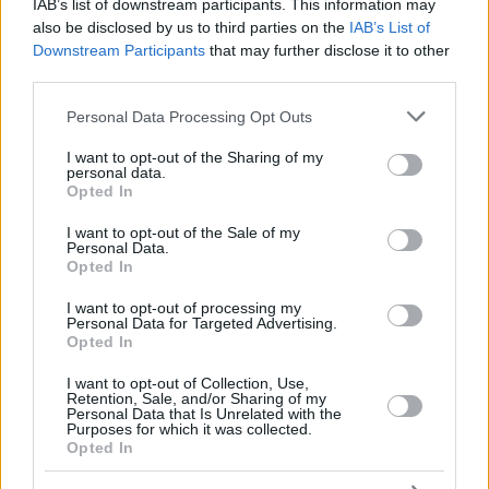
πριν 21 λεπτά
IAB’s list of downstream participants. This information may
Φωτιά σε χαμηλή βλάστηση στο Νέο Μοναστήρι
also be disclosed by us to third parties on the
IAB’s List of
Φθιώτιδας, σηκώθηκαν τρία εναέρια
Downstream Participants
that may further disclose it to other
third parties.
πριν 22 λεπτά
Ποια είναι η νέα ασιατική τάση στο Pilates που
Please note that this website/app uses one or more Google
Personal Data Processing Opt Outs
υπόσχεται ευεξία και ισορροπία
services and may gather and store information including but
not limited to your visit or usage behaviour. You may click to
I want to opt-out of the Sharing of my
πριν 22 λεπτά
personal data.
6 ενδιαφέρουσες, «άγνωστες» γωνιές της
grant or deny consent to Google and its third-party tags to
Opted In
Θεσσαλονίκης με τη ματιά μιας φωτογράφου
use your data for below specified purposes in below Google
consent section.
I want to opt-out of the Sale of my
πριν 34 λεπτά
Personal Data.
Διακοπή λειτουργίας των ντους στα beach bars ζητά η
Opted In
κοινότητα Σάρτης στη Χαλκιδική, επικαλείται
περιορισμένη επάρκεια νερού
I want to opt-out of processing my
Personal Data for Targeted Advertising.
πριν 40 λεπτά
Opted In
Πώς θα κάνουμε μια περιποίηση προσώπου επιπέδου
σπα στο σπίτι
I want to opt-out of Collection, Use,
Retention, Sale, and/or Sharing of my
Personal Data that Is Unrelated with the
πριν 40 λεπτά
Purposes for which it was collected.
Σπιτικό προζύμι: Οδηγός για αρχάριους και μη – Η
Opted In
διαδικασία, η χρήση, η συντήρηση