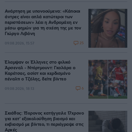
Ανάρτηση με υπονοούμενα: «Κάποιοι
άντρες είναι απλά κατώτεροι των
περιστάσεων» λέει η Ανδρομάχη εν
μέσω φημών για τη σχέση της με τον
Γιώργο Λιβάνη
25
09.08.2026, 15:57
Έλαμψαν οι Έλληνες στο φιλικό
Άρσεναλ - Ντόρτμουντ: Γκολάρα ο
Καρέτσας, ασίστ και κερδισμένο
πέναλτι ο Τζόλης, δείτε βίντεο
6
09.08.2026, 18:13
Σκιάθος: 15χρονος κατήγγειλε 17χρονο
για κατ' εξακολούθηση βιασμό και
εκβιασμό με βίντεο, τι περιέγραψε στις
Αρχές