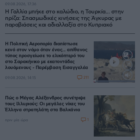
09.08.2026, 17:36
Η Γαλλία μπήκε στο καλώδιο, η Τουρκία... στην
πρίζα: Σπασμωδικές κινήσεις της Άγκυρας με
παραβιάσεις και αδιαλλαξία στο Κυπριακό
Η Πολιτική Αεροπορία διαπίστωσε
κενό στον νόμο όταν ένας... απίθανος
τύπος προσγείωσε το ελικόπτερό του
στο Σαρακήνικο με εκατοντάδες
λουόμενους - Παρέμβαση Εισαγγελέα
211
09.08.2026, 14:15
Loaded
:
100.00%
Πώς ο Μέγας Αλέξανδρος συνέτριψε
τους Ιλλυριούς: Οι μεγάλες νίκες του
Έλληνα στρατηλάτη στα Βαλκάνια
1
πριν μία ώρα