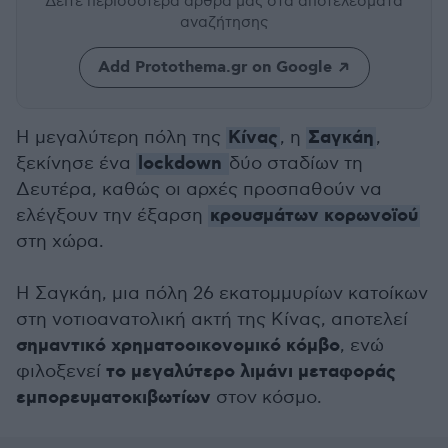
Δείτε περισσότερα άρθρα μας
στα αποτελέσματα
αναζήτησης
Add Protothema.gr on Google
Κίνας
Σαγκάη
Η μεγαλύτερη πόλη της
, η
,
lockdown
ξεκίνησε ένα
δύο σταδίων τη
Δευτέρα, καθώς οι αρχές προσπαθούν να
κρουσμάτων κορωνοϊού
ελέγξουν την έξαρση
στη χώρα.
Η Σαγκάη, μια πόλη 26 εκατομμυρίων κατοίκων
στη νοτιοανατολική ακτή της Κίνας, αποτελεί
σημαντικό χρηματοοικονομικό κόμβο
, ενώ
το μεγαλύτερο λιμάνι μεταφοράς
φιλοξενεί
εμπορευματοκιβωτίων
στον κόσμο.