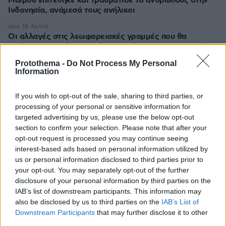
Μαϊμού επιτέθηκε και τραυμάτισε 18 ανθρώπους στην
Ινδονησία, ανάμεσά τους ανήλικοι
πριν 18 λεπτά
Οι αλλαγές στις λεωφορειακές γραμμές που θα
ισχύσουν με τη λειτουργία της επέκτασης του Μετρό
στην Καλαμαριά
Protothema -
Do Not Process My Personal
Information
πριν 20 λεπτά
«Πόσα θέλεις για το κορίτσι;»: Τουρίστας στην Κρήτη
ζητά... τιμή για ανήλικη που κάθεται αμέριμνη, τι
If you wish to opt-out of the sale, sharing to third parties, or
καταγγέλλει ο ιδιοκτήτης επιχείρησης
processing of your personal or sensitive information for
targeted advertising by us, please use the below opt-out
πριν 25 λεπτά
section to confirm your selection. Please note that after your
Βανδάλισαν εκκλησάκι στον Σαρωνικό, προκάλεσαν
ζημιές και στο Ιερό, δείτε φωτογραφίες
opt-out request is processed you may continue seeing
interest-based ads based on personal information utilized by
πριν 28 λεπτά
us or personal information disclosed to third parties prior to
Μίλτος Μητσιάς: Ο γιος του ερμηνευτή, Μανώλη
your opt-out. You may separately opt-out of the further
Μητσιά, γράφει για τη Σύρο, τον τόπο-ησυχαστήριο της
disclosure of your personal information by third parties on the
οικογένειας
IAB’s list of downstream participants. This information may
also be disclosed by us to third parties on the
IAB’s List of
Downstream Participants
that may further disclose it to other
ΔΕΙΤΕ ΟΛΕΣ ΤΙΣ ΕΙΔΗΣΕΙΣ
third parties.