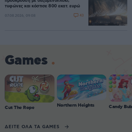
πρόσκρουση με δεξαμενόπλοιο,
τυφώνες και κόστισε 800 εκατ. ευρώ
43
07.08.2026, 09:08
Games
Northern Heights
Candy Bub
Cut The Rope
ΔΕΙΤΕ ΟΛΑ ΤΑ GAMES