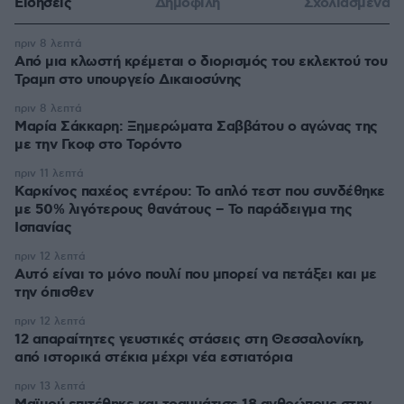
Ειδήσεις
Δημοφιλή
Σχολιασμένα
πριν 8 λεπτά
Από μια κλωστή κρέμεται ο διορισμός του εκλεκτού του
Τραμπ στο υπουργείο Δικαιοσύνης
πριν 8 λεπτά
Μαρία Σάκκαρη: Ξημερώματα Σαββάτου ο αγώνας της
με την Γκοφ στο Τορόντο
πριν 11 λεπτά
Καρκίνος παχέος εντέρου: Το απλό τεστ που συνδέθηκε
με 50% λιγότερους θανάτους – Το παράδειγμα της
Ισπανίας
πριν 12 λεπτά
Αυτό είναι το μόνο πουλί που μπορεί να πετάξει και με
την όπισθεν
πριν 12 λεπτά
12 απαραίτητες γευστικές στάσεις στη Θεσσαλονίκη,
από ιστορικά στέκια μέχρι νέα εστιατόρια
πριν 13 λεπτά