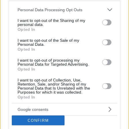
Please note that this website/app uses one or more Google
Personal Data Processing Opt Outs
services and may gather and store information including but
ΤΑ ΠΙΟ ΔΗΜΟΦΙΛΗ
not limited to your visit or usage behaviour. You may click to
I want to opt-out of the Sharing of my
personal data.
grant or deny consent to Google and its third-party tags to
Opted In
use your data for below specified purposes in below Google
consent section.
I want to opt-out of the Sale of my
Personal Data.
Opted In
I want to opt-out of processing my
Personal Data for Targeted Advertising.
Opted In
I want to opt-out of Collection, Use,
Retention, Sale, and/or Sharing of my
Personal Data that Is Unrelated with the
Purposes for which it was collected.
Opted In
Google consents
CONFIRM