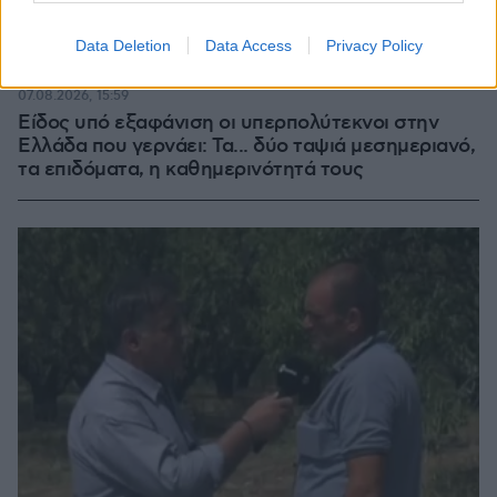
Data Deletion
Data Access
Privacy Policy
07.08.2026, 15:59
Είδος υπό εξαφάνιση οι υπερπολύτεκνοι στην
Ελλάδα που γερνάει: Τα... δύο ταψιά μεσημεριανό,
τα επιδόματα, η καθημερινότητά τους