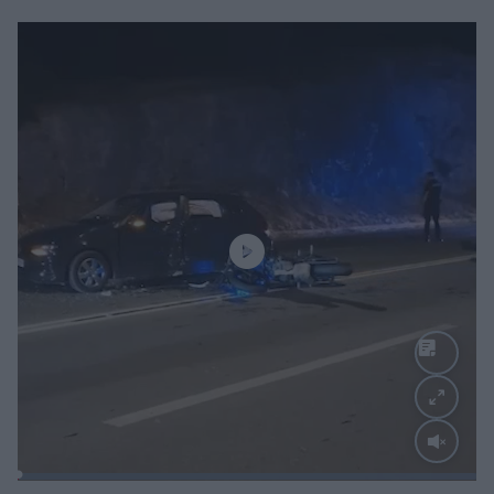
Loaded
:
100.00%