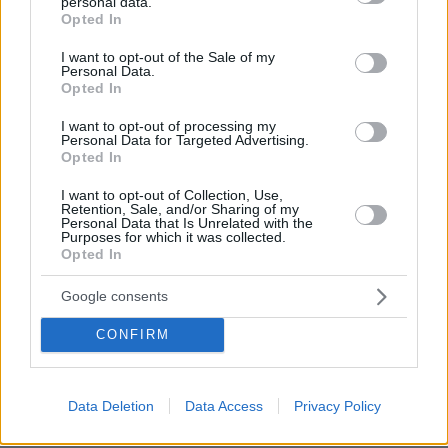
personal data.
grant or deny consent to Google and its third-party tags to
Opted In
use your data for below specified purposes in below Google
consent section.
I want to opt-out of the Sale of my
Personal Data.
Opted In
I want to opt-out of processing my
Personal Data for Targeted Advertising.
Opted In
I want to opt-out of Collection, Use,
Retention, Sale, and/or Sharing of my
Personal Data that Is Unrelated with the
Purposes for which it was collected.
Opted In
Google consents
08.08.2026, 18:08
CONFIRM
Μυστήριο 3.500 ετών στη Σαντορίνη: Ο 15χρονος
που δεν πρόλαβε να ξεφύγει από το τσουνάμι
μπορεί ν' αλλάξει τη χρονολογία της μεγάλης
Data Deletion
Data Access
Privacy Policy
έκρηξης