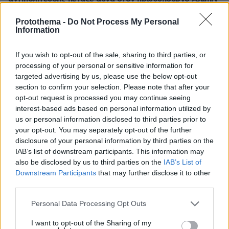
Κούρτι, δείτε βίντεο
Protothema -
Do Not Process My Personal
08.08.2026, 23:40
Information
Διακοπές στο Λασίθι: Πόλεις με χαρακτήρα, χωριά με
ψυχή
If you wish to opt-out of the sale, sharing to third parties, or
08.08.2026, 23:30
processing of your personal or sensitive information for
Μπορεί ένας σκύλος να διαισθανθεί ότι θα γίνει
targeted advertising by us, please use the below opt-out
σεισμός; Πώς επηρεάζει το σχήμα των αυτιών του
section to confirm your selection. Please note that after your
opt-out request is processed you may continue seeing
interest-based ads based on personal information utilized by
ΔΕΙΤΕ ΟΛΕΣ ΤΙΣ ΕΙΔΗΣΕΙΣ
us or personal information disclosed to third parties prior to
your opt-out. You may separately opt-out of the further
disclosure of your personal information by third parties on the
IAB’s list of downstream participants. This information may
ΤΑ ΠΙΟ ΔΗΜΟΦΙΛΗ
also be disclosed by us to third parties on the
IAB’s List of
Downstream Participants
that may further disclose it to other
third parties.
Please note that this website/app uses one or more Google
Personal Data Processing Opt Outs
services and may gather and store information including but
not limited to your visit or usage behaviour. You may click to
I want to opt-out of the Sharing of my