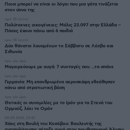
Ποιοι μπορεί να είναι οι λόγοι που μια γάτα τινάζεται
στον ύπνο της
πριν 35 λεπτά
Πολύτεκνες οικογένειες: Μόλις 23.097 στην Ελλάδα –
Πόσες έχουν πάνω από 6 παιδιά
πριν 36 λεπτά
Δύο θάνατοι λουομένων το Σάββατο σε Λέσβο και
Σιθωνία
πριν μία ώρα
Μαγειρεύουμε με αυγά: 7 συνταγές που …τα σπάνε
πριν μία ώρα
Γερμανία: Μη επανδρωμένα αεροσκάφη εθεάθησαν
πάνω από στρατιωτική βάση
πριν μία ώρα
Θετικές οι συνομιλίες με το Ιράν για τα Στενά του
Ορμούζ, λέει το Ομάν
08.08.2026, 23:42
Χάος στη Βουλή του Κοσόβου: Βουλευτής της
αντιπολίτευσης πέταξε αυγά στον πρωθυπουργό Άλμπιν