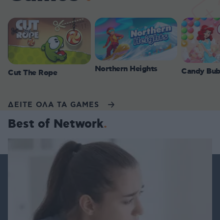
Northern Heights
Candy Bub
Cut The Rope
ΔΕΙΤΕ ΟΛΑ ΤΑ GAMES
Best of Network