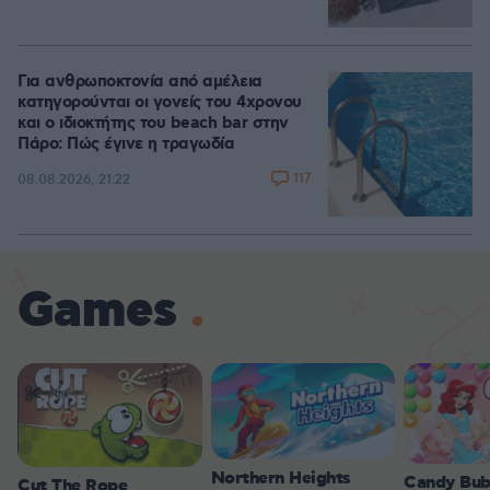
Για ανθρωποκτονία από αμέλεια
κατηγορούνται οι γονείς του 4χρονου
και ο ιδιοκτήτης του beach bar στην
Πάρο: Πώς έγινε η τραγωδία
117
08.08.2026, 21:22
Games
Northern Heights
Candy Bub
Cut The Rope