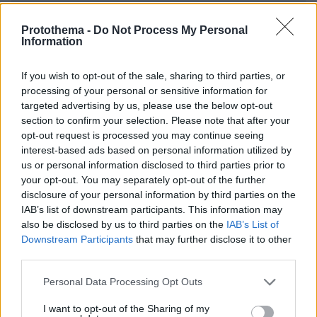
EMAIL
Protothema -
Do Not Process My Personal
Information
If you wish to opt-out of the sale, sharing to third parties, or
processing of your personal or sensitive information for
ΣΧΌΛΙΟ *
targeted advertising by us, please use the below opt-out
section to confirm your selection. Please note that after your
opt-out request is processed you may continue seeing
interest-based ads based on personal information utilized by
us or personal information disclosed to third parties prior to
your opt-out. You may separately opt-out of the further
disclosure of your personal information by third parties on the
IAB’s list of downstream participants. This information may
also be disclosed by us to third parties on the
IAB’s List of
Απομένουν
2500
χαρακτήρες
Downstream Participants
that may further disclose it to other
third parties.
Please note that this website/app uses one or more Google
Personal Data Processing Opt Outs
services and may gather and store information including but
not limited to your visit or usage behaviour. You may click to
I want to opt-out of the Sharing of my