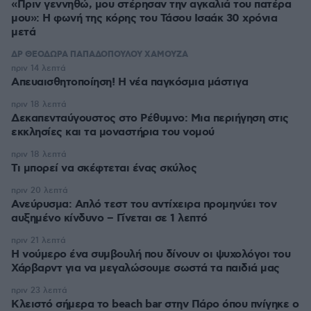
«Πριν γεννηθώ, μου στέρησαν την αγκαλιά του πατέρα
μου»: Η φωνή της κόρης του Τάσου Ισαάκ 30 χρόνια
μετά
ΔΡ ΘΕΟΔΩΡΑ ΠΑΠΑΔΟΠΟΥΛΟΥ ΧΑΜΟΥΖΑ
πριν 14 λεπτά
Απευαισθητοποίηση! Η νέα παγκόσμια μάστιγα
πριν 18 λεπτά
Δεκαπενταύγουστος στo Ρέθυμνο: Μια περιήγηση στις
εκκλησίες και τα μοναστήρια του νομού
πριν 18 λεπτά
Τι μπορεί να σκέφτεται ένας σκύλος
πριν 20 λεπτά
Ανεύρυσμα: Απλό τεστ του αντίχειρα προμηνύει τον
αυξημένο κίνδυνο – Γίνεται σε 1 λεπτό
πριν 21 λεπτά
Η νούμερο ένα συμβουλή που δίνουν οι ψυχολόγοι του
Χάρβαρντ για να μεγαλώσουμε σωστά τα παιδιά μας
πριν 23 λεπτά
Κλειστό σήμερα το beach bar στην Πάρο όπου πνίγηκε ο