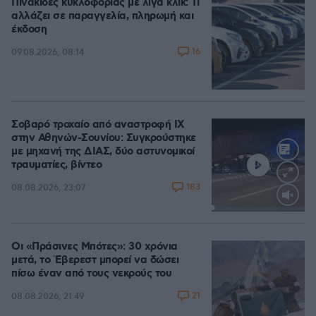
Πινακίδες κυκλοφορίας με λίγα κλικ: Τι
αλλάζει σε παραγγελία, πληρωμή και
έκδοση
16
09.08.2026, 08:14
Σοβαρό τροχαίο από αναστροφή ΙΧ
στην Αθηνών-Σουνίου: Συγκρούστηκε
με μηχανή της ΔΙΑΣ, δύο αστυνομικοί
τραυματίες, βίντεο
183
08.08.2026, 23:07
Loaded
:
100.00%
Οι «Πράσινες Μπότες»: 30 χρόνια
μετά, το Έβερεστ μπορεί να δώσει
πίσω έναν από τους νεκρούς του
21
08.08.2026, 21:49