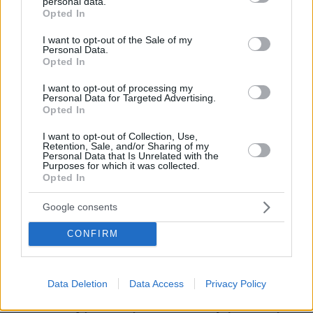
personal data.
grant or deny consent to Google and its third-party tags to
Opted In
use your data for below specified purposes in below Google
* Υποχρεωτικά πεδία
consent section.
I want to opt-out of the Sale of my
Personal Data.
Opted In
I want to opt-out of processing my
ΡΟΗ ΕΙΔΗΣΕΩΝ
Personal Data for Targeted Advertising.
Opted In
Ειδήσεις
Δημοφιλή
Σχολιασμένα
I want to opt-out of Collection, Use,
Retention, Sale, and/or Sharing of my
πριν 5 λεπτά
Personal Data that Is Unrelated with the
Σκληρό παζάρι του Ιράν για το Ορμούζ: Οι όροι που
Purposes for which it was collected.
Opted In
θέτει στις ΗΠΑ για να «ξεκλειδώσει» τα στενά
πριν 7 λεπτά
Google consents
Η Βαλέρια Χοψονίδου βάφτισε τον γιο της στη
Βουλιαγμένη, δείτε φωτογραφίες
CONFIRM
πριν 7 λεπτά
Παραμένει στο παιχνίδι για Μίροτιτς ο ΠΑΟΚ – Η
εξέλιξη που κρατά ζωντανή την «βόμβα»
Data Deletion
Data Access
Privacy Policy
πριν 12 λεπτά