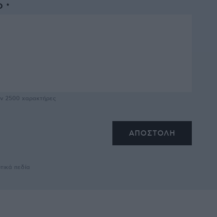
 *
υν
2500
χαρακτήρες
τικά πεδία