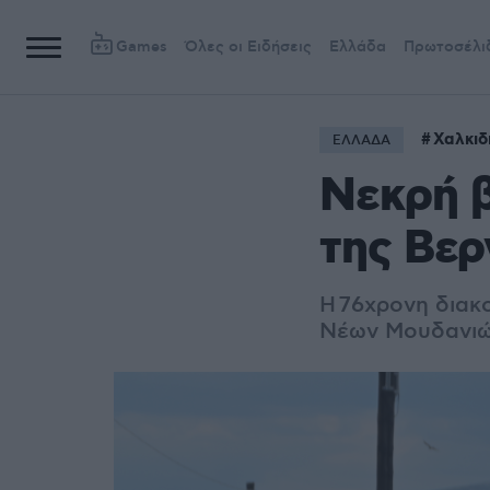
Games
Όλες οι Ειδήσεις
Ελλάδα
Πρωτοσέλι
Χαλκιδ
ΕΛΛΑΔΑ
Νεκρή 
της Βερ
Η 76χρονη διακ
Νέων Μουδανιών