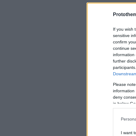
Protothe
If you wish 
sensitive in
confirm you
continue se
information 
further disc
participants
Downstream 
Please note
information 
deny consent
in below Go
Persona
I want t