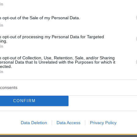
protothema.gr στο Google News
In
το
και μάθετε πρώτοι
εις
o opt-out of the Sale of my Personal Data.
Ειδήσεις
In
 τελευταίες
από την Ελλάδα και τον Κόσμο, τη
Protothema.gr
μβαίνουν, στο
to opt-out of processing my Personal Data for Targeted
ing.
In
ΙΑ
ΠΡΟΣΘΗΚΗ ΣΧΟΛΙΟΥ
o opt-out of Collection, Use, Retention, Sale, and/or Sharing
ersonal Data that Is Unrelated with the Purposes for which it
lected.
In
ΣΘΗΚΗ ΣΧΟΛΙΟΥ
consents
CONFIRM
 *
EMAIL
Data Deletion
Data Access
Privacy Policy