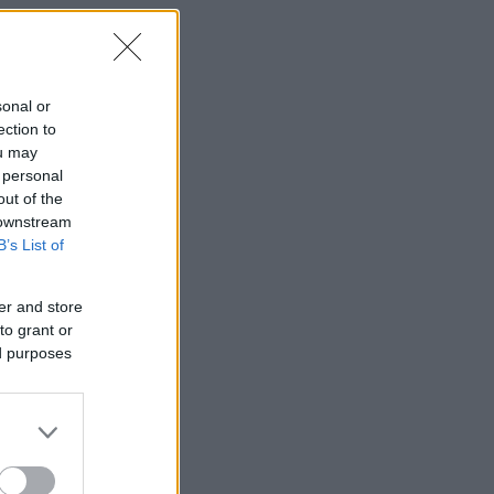
sonal or
ection to
ou may
 personal
out of the
 downstream
B’s List of
er and store
to grant or
ed purposes