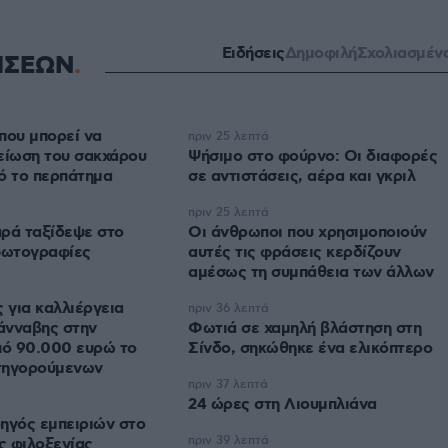
Ειδήσεις
Δημοφιλή
Σχολιασμέν
ΗΣΕΩΝ
που μπορεί να
πριν 25 λεπτά
είωση του σακχάρου
Ψήσιμο στο φούρνο: Οι διαφορές
ό το περπάτημα
σε αντιστάσεις, αέρα και γκριλ
πριν 25 λεπτά
ρά ταξίδεψε στο
Οι άνθρωποι που χρησιμοποιούν
φωτογραφίες
αυτές τις φράσεις κερδίζουν
αμέσως τη συμπάθεια των άλλων
 για καλλιέργεια
πριν 36 λεπτά
κάνναβης στην
Φωτιά σε χαμηλή βλάστηση στη
πό 90.000 ευρώ το
Σίνδο, σηκώθηκε ένα ελικόπτερο
τηγορούμενων
πριν 37 λεπτά
24 ώρες στη Λιουμπλιάνα
ηγός εμπειριών στο
πριν 39 λεπτά
ς φιλοξενίας