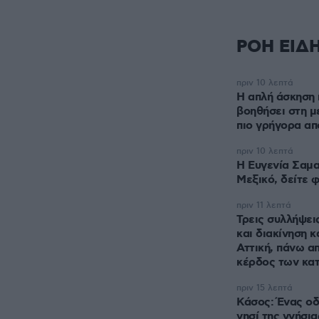
ΡΟΗ ΕΙΔ
πριν 10 λεπτά
Η απλή άσκηση 
βοηθήσει στη μ
πιο γρήγορα απ
πριν 10 λεπτά
Η Ευγενία Σαμα
Μεξικό, δείτε 
πριν 11 λεπτά
Τρεις συλλήψεις
και διακίνηση 
Αττική, πάνω α
κέρδος των κα
πριν 15 λεπτά
Κάσος: Ένας οδ
νησί της γνήσια