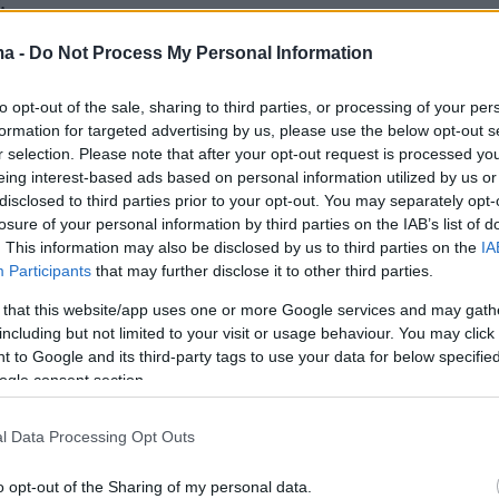
,
τρίφτες,
ma -
Do Not Process My Personal Information
κή ζυγαριά ακριβείας και
to opt-out of the sale, sharing to third parties, or processing of your per
formation for targeted advertising by us, please use the below opt-out s
ό ποσό των 8.935 ευρώ.
r selection. Please note that after your opt-out request is processed y
eing interest-based ads based on personal information utilized by us or
disclosed to third parties prior to your opt-out. You may separately opt-
ου σπιτιού βρέθηκαν και κατασχέθηκαν μία
losure of your personal information by third parties on the IAB’s list of
 κλώνους δενδρυλλίων κάνναβης, βάρους 270
. This information may also be disclosed by us to third parties on the
IA
Participants
that may further disclose it to other third parties.
, καθώς και τρία φυτά κάνναβης.
 that this website/app uses one or more Google services and may gath
including but not limited to your visit or usage behaviour. You may click 
ός αρδευτικού καναλιού σε αγροτική περιοχή
 to Google and its third-party tags to use your data for below specifi
, διαπιστώθηκε να καλλιεργούν πέντε
ogle consent section.
 κάνναβης, ύψους έως 34 εκατοστών, τα οποί
ν και κατασχέθηκαν.
l Data Processing Opt Outs
o opt-out of the Sharing of my personal data.