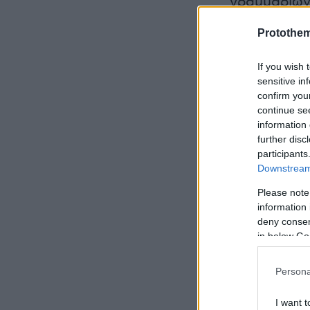
γραμμαρίων
2 πλαστικοί 
Protothe
1 ηλεκτρονι
If you wish 
sensitive in
το χρηματικ
confirm you
continue se
information 
Στην αυλή τ
further disc
σακούλα με
participants
Downstream 
γραμμαρίων
Please note
information 
Επίσης, εντ
deny consent
της Ημαθίας
in below Go
δενδρύλλια
εκριζώθηκα
Persona
I want t