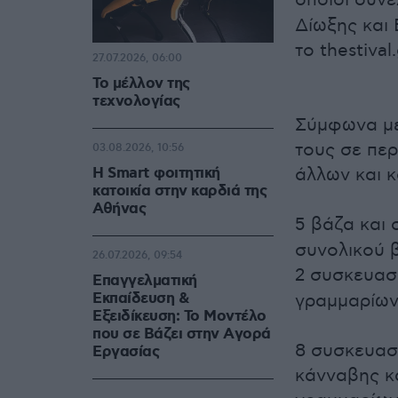
οποίοι συν
Δίωξης και
το thestival.
27.07.2026, 06:00
Το μέλλον της
τεχνολογίας
Σύμφωνα με 
τους σε πε
03.08.2026, 10:56
Η Smart φοιτητική
άλλων και 
κατοικία στην καρδιά της
Αθήνας
5 βάζα και
συνολικού 
26.07.2026, 09:54
2 συσκευασ
Επαγγελματική
Εκπαίδευση &
γραμμαρίων
Εξειδίκευση: Το Mοντέλο
που σε Bάζει στην Aγορά
8 συσκευασί
Eργασίας
κάνναβης κα