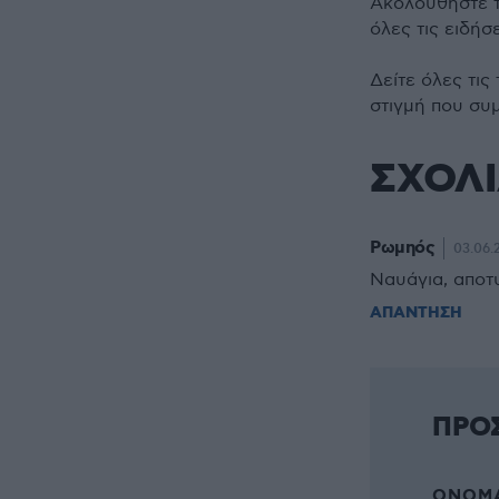
Ακολουθήστε 
όλες τις ειδήσ
Δείτε όλες τις
στιγμή που συ
ΣΧΟΛ
Ρωμηός
03.06.
Ναυάγια, αποτ
ΑΠΑΝΤΗΣΗ
ΠΡΟ
ΌΝΟΜΑ