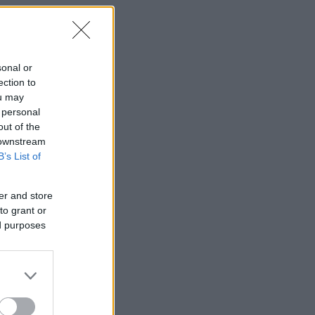
sonal or
ection to
ou may
 personal
out of the
 downstream
B’s List of
er and store
to grant or
ed purposes
α