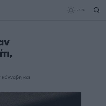
25
°C
αν
τι,
ν κάνναβη και