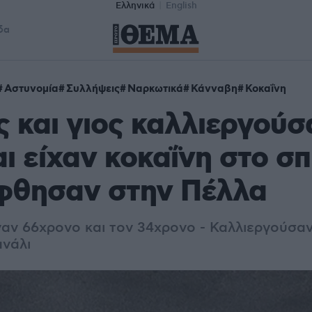
Ελληνικά
English
δα
Αστυνομία
Συλλήψεις
Ναρκωτικά
Κάνναβη
Κοκαΐνη
 και γιος καλλιεργούσ
ι είχαν κοκαΐνη στο σπί
φθησαν στην Πέλλα
έναν 66χρονο και τον 34χρονο - Καλλιεργούσα
ανάλι