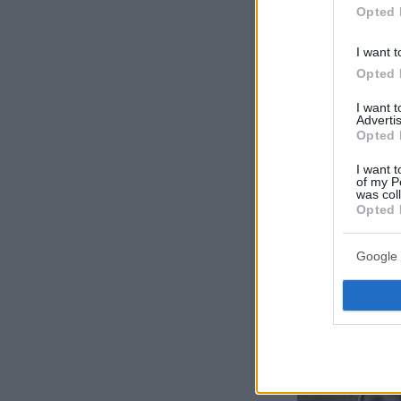
Opted 
I want t
Opted 
I want 
Advertis
Opted 
I want t
of my P
was col
Opted 
Google 