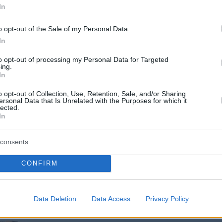
In
 κατά καιρούς ένα παχύ, δύσοσμο στρώμα
 ή ανοιχτόχρωμης καφέ βλέννας κατά μήκος
o opt-out of the Sale of my Personal Data.
ακού μετώπου της Θεσσαλονίκης.
In
to opt-out of processing my Personal Data for Targeted
ing.
In
να ευτροφισμού στον Θερμαϊκό Κόλπο έχουν
τεί από τις αρχές του έτους. Αυτή τη στιγμή
o opt-out of Collection, Use, Retention, Sale, and/or Sharing
ersonal Data that Is Unrelated with the Purposes for which it
ε εξέλιξη επιχείρηση απομάκρυνσης του
lected.
In
ού από το αντιρρυπαντικό σκάφος «Αλκίππη»
ας North Aegean Slops, η οποία εξειδικεύεται
consents
νειακό καθαρισμό του παραλιακού μετώπου
ονίκης.
CONFIRM
Data Deletion
Data Access
Privacy Policy