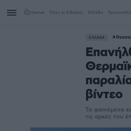
Games
Όλες οι Ειδήσεις
Ελλάδα
Πρωτοσέλι
Θεσσα
ΕΛΛΑΔΑ
Επανήλ
Θερμαϊκ
παραλία
βίντεο
Τα φαινόμενα ε
τις αρχές του έ