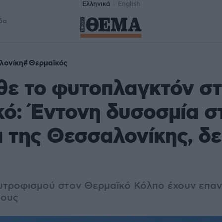
Ελληνικά
English
δα
λονίκη
Θερμαϊκός
θε το φυτοπλαγκτόν σ
ό: Έντονη δυσοσμία σ
 της Θεσσαλονίκης, δε
υτροφισμού στον Θερμαϊκό Κόλπο έχουν επαν
τους