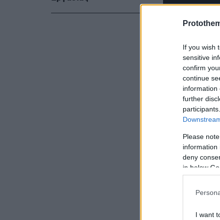
Protothe
If you wish 
sensitive in
confirm you
continue se
information 
further disc
participants
Downstream 
Please note
information 
Σύμφωνα με
deny consent
voria.gr
το 
in below Go
στον Θερμα
συστατικών
Persona
λιπάσματα,
I want t
Αυτή η υπε