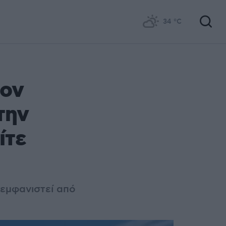
34
°C
τον
την
ίτε
εμφανιστεί από