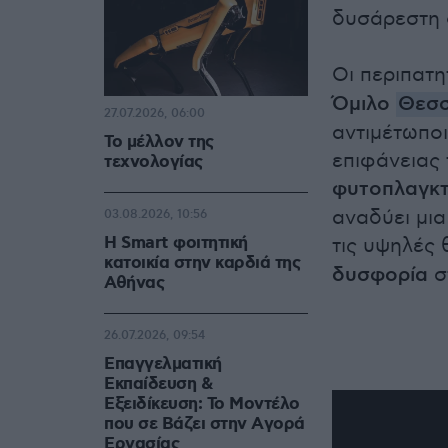
δυσάρεστη ο
Οι περιπατη
Όμιλο
Θεσσ
27.07.2026, 06:00
αντιμέτωποι
Το μέλλον της
επιφάνειας
τεχνολογίας
φυτοπλαγκ
αναδύει μια
03.08.2026, 10:56
Η Smart φοιτητική
τις υψηλές
κατοικία στην καρδιά της
δυσφορία
σ
Αθήνας
26.07.2026, 09:54
Επαγγελματική
Εκπαίδευση &
Εξειδίκευση: Το Mοντέλο
που σε Bάζει στην Aγορά
Eργασίας