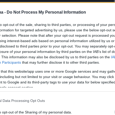
ma -
Do Not Process My Personal Information
to opt-out of the sale, sharing to third parties, or processing of your per
formation for targeted advertising by us, please use the below opt-out s
r selection. Please note that after your opt-out request is processed y
eing interest-based ads based on personal information utilized by us or
disclosed to third parties prior to your opt-out. You may separately opt-
losure of your personal information by third parties on the IAB’s list of
. This information may also be disclosed by us to third parties on the
IA
Participants
that may further disclose it to other third parties.
 that this website/app uses one or more Google services and may gath
including but not limited to your visit or usage behaviour. You may click 
 τους επιστήμονες και όπως αναμεταδίδει το
 to Google and its third-party tags to use your data for below specifi
φαινόμενο της έξαρσης του φυτοπλαγκτού
ogle consent section.
ϊκό Κόλπο οφείλεται στην εισροή θρεπτικών
 (άζωτο, φώσφορος) από αστικά λύματα και
l Data Processing Opt Outs
 σε συνδυασμό με τις υψηλές θερμοκρασίες.
o opt-out of the Sharing of my personal data.
ρβολική συγκέντρωση μικροοργανισμών