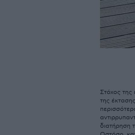
Στόχος της 
της έκταση
περισσότερ
αντιρρυπαντ
διατήρηση 
Ωστόσο, κα