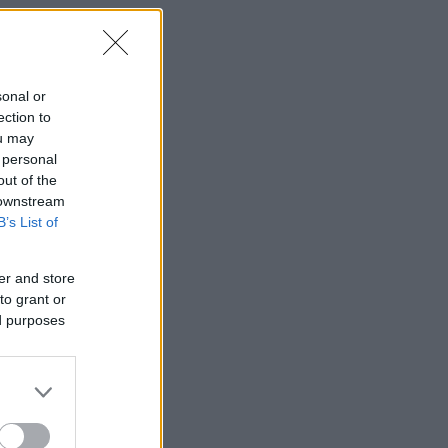
sonal or
ection to
ou may
 personal
out of the
 downstream
B’s List of
er and store
to grant or
ed purposes