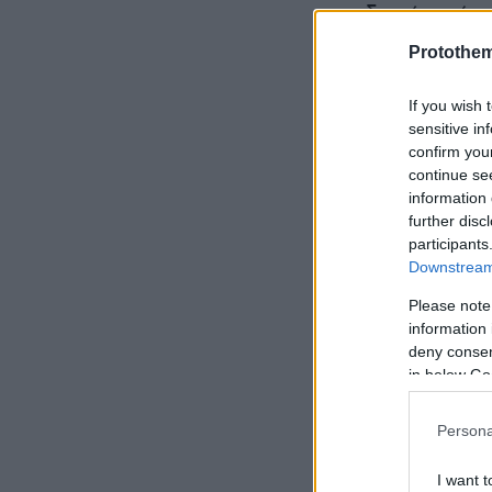
διακίνησή τ
Protothe
If you wish 
sensitive in
confirm you
continue se
information 
further disc
participants
Downstream 
Please note
information 
deny consent
in below Go
Persona
I want t