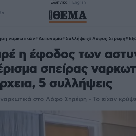
Ελληνικά
English
δα
ηση ναρκωτικών
Αστυνομία
Συλλήψεις
Λόφος Στρέφη
Εξ
ρέ η έφοδος των αστυ
έρισμα σπείρας ναρκω
ρχεια, 5 συλλήψεις
 ναρκωτικά στο Λόφο Στρέφη - Το είχαν κρύψε