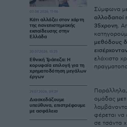
Σύμφωνα με
03.08.2026, 11:06
αλλοδαποί η
Κάτι αλλάζει στον χάρτη
35χρονη
. Α
της πανεπιστημιακής
εκπαίδευσης στην
κατηγορού
Ελλάδα
μεθόδους δ
εισέρχοντα
30.07.2026, 15:25
ελάχιστο χ
Εθνική Τράπεζα: Η
κορυφαία επιλογή για τη
πραγματοπο
χρηματοδότηση μεγάλων
έργων
Παράλληλα,
29.07.2026, 09:39
ομάδας
μετ
Διασκεδάζουμε
υπεύθυνα, επιστρέφουμε
λαμβάνοντα
με ασφάλεια
φέρεται να
σε τσάντα 