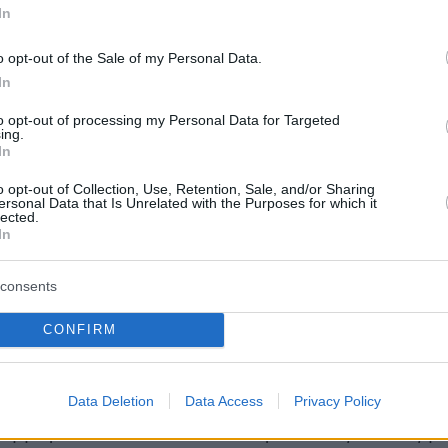
In
ρευνες που πραγματοποιήθηκαν στο
o opt-out of the Sale of my Personal Data.
, οι αστυνομικοί εντόπισαν και κατέσχεσαν 21,
In
άνναβης, επτά ναρκωτικά δισκία, χρηματικό
λήθος κινητών τηλεφώνων.
to opt-out of processing my Personal Data for Targeted
ing.
In
νδιαφέρον παρουσιάζει το γεγονός ότι σε
o opt-out of Collection, Use, Retention, Sale, and/or Sharing
ο χώρο πολυκατοικίας
βρέθηκαν θαμμένα
ersonal Data that Is Unrelated with the Purposes for which it
lected.
άστρα 47,6 γραμμάρια κατεργασμένης
In
«σοκολάτα»), ενώ κοντά στο σημείο
consents
 στον Λόφο Στρέφη εντοπίστηκαν τρεις
ς ζυγαριές ακριβείας κρυμμένες σε κάγκελο
CONFIRM
.
Data Deletion
Data Access
Privacy Policy
φθέντες κατηγορούνται για σύσταση και
υμμορία που διακινούσε ναρκωτικές ουσίες μ