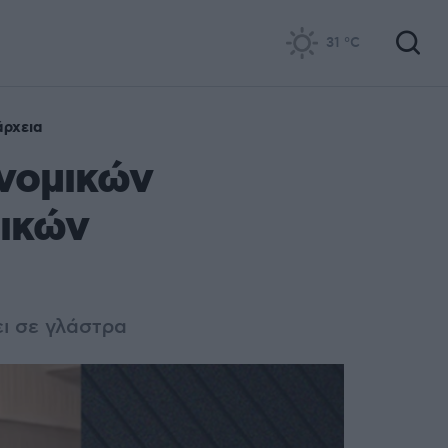
31
°C
άρχεια
νομικών
τικών
ι σε γλάστρα