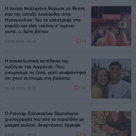
Η Ιουλία Καλλιμάνη θύμωσε με θεατή
που της πέταξε λουλούδια στην
Ηγουμενίτσα: Του τα επέστρεψε στο
κεφάλι και είπε «εσένα σ' αρέσει
αυτό...», δείτε βίντεο
65
07.08.2026, 06:39
Η αποκαλυπτική κατάθεση της
συζύγου του Αφγανού: Πώς
γνωρίσαμε τη Λίσα, γιατί υποψιάστηκα
ότι ήταν το πτώμα στη βαλίτσα
312
06.08.2026, 12:32
Ο Γιάννης Στάνκογλου δημοσίευσε
φωτογραφία του από το παρελθόν με
μακριά μαλλιά: Αναμνήσεις, έγραψε
10
07.08.2026, 09:09