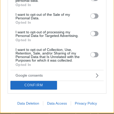
personal data.
grant or deny consent to Google and its third-party tags to
Opted In
use your data for below specified purposes in below Google
consent section.
I want to opt-out of the Sale of my
Personal Data.
Opted In
I want to opt-out of processing my
Personal Data for Targeted Advertising.
Opted In
I want to opt-out of Collection, Use,
Retention, Sale, and/or Sharing of my
Personal Data that Is Unrelated with the
Purposes for which it was collected.
Opted In
Google consents
CONFIRM
Data Deletion
Data Access
Privacy Policy
07.08.2026, 08:32
Τα φρούτα που επιλέγουν 4 ενδοκρινολόγοι για