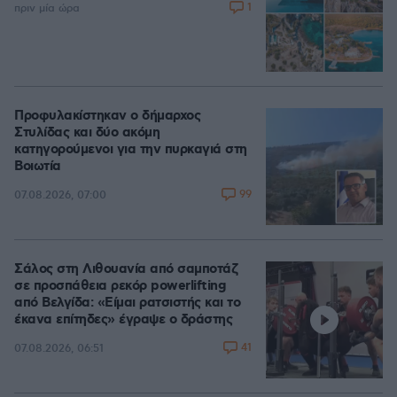
1
πριν μία ώρα
Προφυλακίστηκαν ο δήμαρχος
Στυλίδας και δύο ακόμη
κατηγορούμενοι για την πυρκαγιά στη
Βοιωτία
99
07.08.2026, 07:00
Σάλος στη Λιθουανία από σαμποτάζ
σε προσπάθεια ρεκόρ powerlifting
από Βελγίδα: «Είμαι ρατσιστής και το
έκανα επίτηδες» έγραψε ο δράστης
41
07.08.2026, 06:51