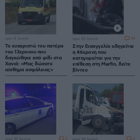
πριν 8 λεπτά
10
πριν 25 λεπτά
Το ευχαριστώ του πατέρα
Στην Εισαγγελία οδηγείται
του 13χρονου που
η 46χρονη που
δαγκώθηκε από φίδι στα
κατηγορείται για την
Χανιά: «Μας δώσατε
επίθεση στη Marfin, δείτε
αίσθημα ασφάλειας»
βίντεο
3
3
πριν 32 λεπτά
πριν 36 λεπτά