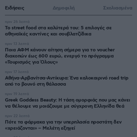
Ειδήσεις
Δημοφιλή
Σχολιασμένα
πριν 26 λεπτά
Το street food στα καλύτερά του: 5 επιλογές σε
αθηναϊκές καντίνες και σουβλατζίδικα
πριν 13 λεπτά
Ποια ΑΦΜ κάνουν αίτηση σήμερα για το voucher
διακοπών έως 600 ευρώ, ενεργό το πρόγραμμα
«Τουρισμός για Όλους»
πριν 17 λεπτά
Αθήνα-Αρβανίτσα-Αντίκυρα: Ένα καλοκαιρινό road trip
από το βουνό στη θάλασσα
πριν 19 λεπτά
Greek Goddess Beauty: Η τάση ομορφιάς που μας κάνει
να θέλουμε να μοιάζουμε με σύγχρονη Ελληνίδα θεά
πριν 22 λεπτά
Πότε τα φάρμακα για την υπερπλασία προστάτη δεν
«χρειάζονται» – Μελέτη εξηγεί