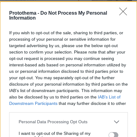
Protothema -
Do Not Process My Personal
Information
If you wish to opt-out of the sale, sharing to third parties, or
Games
processing of your personal or sensitive information for
targeted advertising by us, please use the below opt-out
section to confirm your selection. Please note that after your
opt-out request is processed you may continue seeing
interest-based ads based on personal information utilized by
us or personal information disclosed to third parties prior to
your opt-out. You may separately opt-out of the further
disclosure of your personal information by third parties on the
Northern Heights
Candy Bub
Cut The Rope
IAB’s list of downstream participants. This information may
also be disclosed by us to third parties on the
IAB’s List of
Downstream Participants
that may further disclose it to other
third parties.
ΔΕΙΤΕ ΟΛΑ ΤΑ GAMES
Best of Network
Please note that this website/app uses one or more Google
Personal Data Processing Opt Outs
services and may gather and store information including but
not limited to your visit or usage behaviour. You may click to
I want to opt-out of the Sharing of my