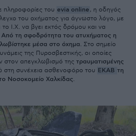
ε πληροφορίες του
evia online
, η οδηγός
λεγχο του οχήματος για άγνωστο λόγο, με
το Ι.Χ. να βγει εκτός δρόμου και να
.
Από τη σφοδρότητα του ατυχήματος η
κλωβίστηκε μέσα στο όχημα
. Στο σημείο
νάμεις της Πυροσβεστικής, οι οποίες
 στον απεγκλωβισμό της
τραυματισμένης
νώ στη συνέχεια ασθενοφόρο του
ΕΚΑΒ
τη
το Νοσοκομείο Χαλκίδας
.