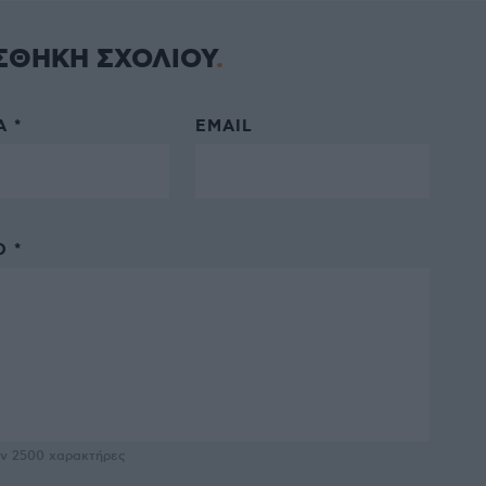
ΣΘΗΚΗ ΣΧΟΛΙΟΥ
 *
EMAIL
 *
υν
2500
χαρακτήρες