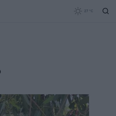
27
°C
ο