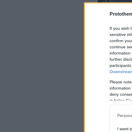
Protothe
If you wish 
sensitive in
confirm you
continue se
information 
further disc
participants
Downstream 
Please note
information 
Οι ίδιες π
deny consent
τραυματιστε
in below Go
γιατρούς ν
Persona
Παράλληλα,
ΚΑΤ, προκει
I want t