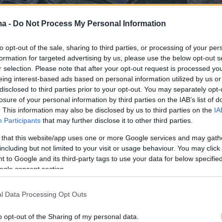
ma -
Do Not Process My Personal Information
to opt-out of the sale, sharing to third parties, or processing of your per
formation for targeted advertising by us, please use the below opt-out s
r selection. Please note that after your opt-out request is processed y
eing interest-based ads based on personal information utilized by us or
disclosed to third parties prior to your opt-out. You may separately opt-
losure of your personal information by third parties on the IAB’s list of
. This information may also be disclosed by us to third parties on the
IA
Participants
that may further disclose it to other third parties.
 that this website/app uses one or more Google services and may gath
including but not limited to your visit or usage behaviour. You may click 
ληροφορίες αναφέρουν ότι η
35χρονη έχει
 to Google and its third-party tags to use your data for below specifi
ί σοβαρά στο αριστερό της χέρι
, με τους
ogle consent section.
α καταβάλλουν προσπάθειες για να το σώσουν
l Data Processing Opt Outs
 εξετάζεται η διακομιδή της στο Νοσοκομείο
μένου να υποβληθεί σε εξειδικευμένη
o opt-out of the Sharing of my personal data.