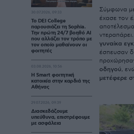
Σύμφωνα μ
30.07.2026, 09:33
έχασε τον έ
Το DEI College
αποτέλεσμα 
παρουσιάζει τη Sophia.
Την πρώτη 24/7 βοηθό AI
ντεραπάρει
που αλλάζει τον τρόπο με
γυναίκα εγ
τον οποίο μαθαίνουν οι
φοιτητές
έσπευσαν δυ
προχώρησαν
03.08.2026, 10:56
οδηγού
, ε
Η Smart φοιτητική
μετέφερε σ
κατοικία στην καρδιά της
Αθήνας
29.07.2026, 09:39
Διασκεδάζουμε
υπεύθυνα, επιστρέφουμε
με ασφάλεια