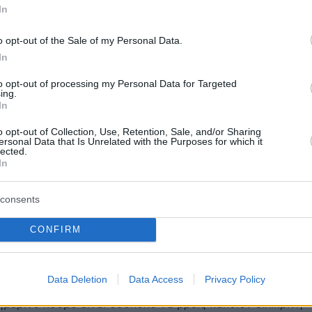
In
o opt-out of the Sale of my Personal Data.
In
ίτια του τροχαίου ατυχήματος διερευνώνται
όδιες αρχές.
to opt-out of processing my Personal Data for Targeted
ing.
In
protothema.gr στο Google News
το
και μάθετε πρώτοι
o opt-out of Collection, Use, Retention, Sale, and/or Sharing
ersonal Data that Is Unrelated with the Purposes for which it
εις
lected.
In
Ειδήσεις
 τελευταίες
από την Ελλάδα και τον Κόσμο, τη
Protothema.gr
μβαίνουν, στο
consents
CONFIRM
ΙΑ
ΠΡΟΣΘΗΚΗ ΣΧΟΛΙΟΥ
(2)
Data Deletion
Data Access
Privacy Policy
.05.2026, 18:18
ημερινό κόσμο είναι δύσκολο να βρεις κάποιον ειλικρινή