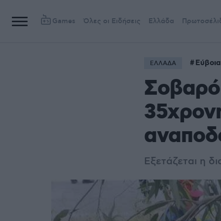
Games
Όλες οι Ειδήσεις
Ελλάδα
Πρωτοσέλι
Εύβοια
ΕΛΛΑΔΑ
Σοβαρό 
35χρον
αναποδ
Eξετάζεται η δ