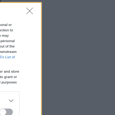
sonal or
ection to
ou may
 personal
out of the
 downstream
B’s List of
er and store
to grant or
ed purposes
.