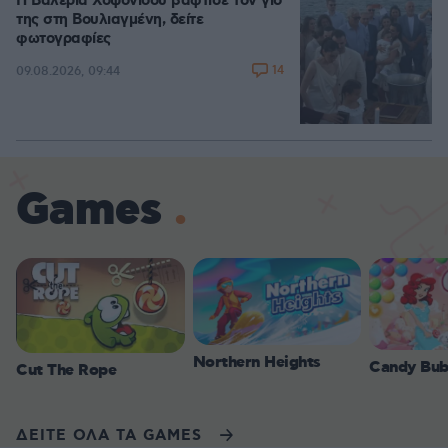
Η Βαλέρια Χοψονίδου βάφτισε τον γιο
της στη Βουλιαγμένη, δείτε
φωτογραφίες
14
09.08.2026, 09:44
Games
Northern Heights
Candy Bub
Cut The Rope
ΔΕΙΤΕ ΟΛΑ ΤΑ GAMES