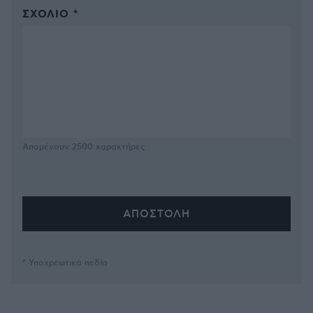
ΣΧΌΛΙΟ *
Απομένουν
2500
χαρακτήρες
* Υποχρεωτικά πεδία