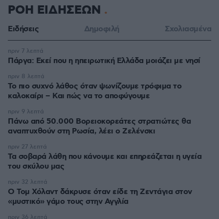
ΡΟΗ ΕΙΔΗΣΕΩΝ
Ειδήσεις
Δημοφιλή
Σχολιασμένα
πριν 7 λεπτά
Πάργα: Εκεί που η ηπειρωτική Ελλάδα μοιάζει με νησί
πριν 8 λεπτά
Το πιο συχνό λάθος όταν ψωνίζουμε τρόφιμα το
καλοκαίρι – Και πώς να το αποφύγουμε
πριν 9 λεπτά
Πάνω από 50.000 Βορειοκορεάτες στρατιώτες θα
αναπτυχθούν στη Ρωσία, λέει ο Ζελένσκι
πριν 27 λεπτά
Τα σοβαρά λάθη που κάνουμε και επηρεάζεται η υγεία
του σκύλου μας
πριν 32 λεπτά
Ο Τομ Χόλαντ δάκρυσε όταν είδε τη Ζεντάγια στον
«μυστικό» γάμο τους στην Αγγλία
πριν 36 λεπτά