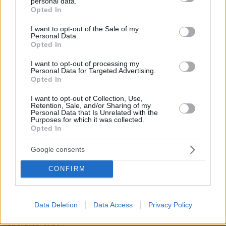
personal data.
grant or deny consent to Google and its third-party tags to
Opted In
use your data for below specified purposes in below Google
consent section.
I want to opt-out of the Sale of my
Personal Data.
Opted In
I want to opt-out of processing my
Personal Data for Targeted Advertising.
Opted In
I want to opt-out of Collection, Use,
Retention, Sale, and/or Sharing of my
Personal Data that Is Unrelated with the
Purposes for which it was collected.
Opted In
04.08.2026, 11:20
Google consents
Πώς μια απλή ιδέα εξελίχθηκε σε κορυφαίο θεσμό
ρομποτικής στην Ελλάδα
CONFIRM
06.08.2026, 10:52
Από μαθητής, φοιτητής σε άλλη πόλη!
Data Deletion
Data Access
Privacy Policy
26.07.2026, 09:54