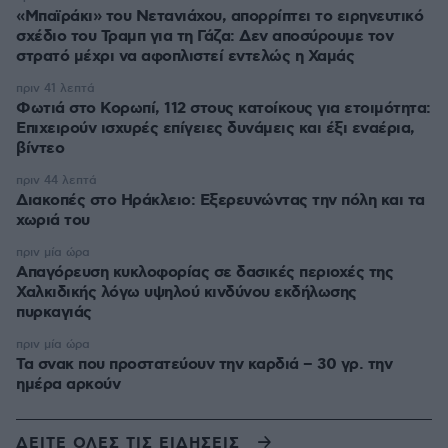
«Μπαϊράκι» του Νετανιάχου, απορρίπτει το ειρηνευτικό
σχέδιο του Τραμπ για τη Γάζα: Δεν αποσύρουμε τον
στρατό μέχρι να αφοπλιστεί εντελώς η Χαμάς
πριν 41 λεπτά
Φωτιά στο Κορωπί, 112 στους κατοίκους για ετοιμότητα:
Επιχειρούν ισχυρές επίγειες δυνάμεις και έξι εναέρια,
βίντεο
πριν 44 λεπτά
Διακοπές στο Ηράκλειο: Εξερευνώντας την πόλη και τα
χωριά του
πριν μία ώρα
Απαγόρευση κυκλοφορίας σε δασικές περιοχές της
Χαλκιδικής λόγω υψηλού κινδύνου εκδήλωσης
πυρκαγιάς
πριν μία ώρα
Τα σνακ που προστατεύουν την καρδιά – 30 γρ. την
ημέρα αρκούν
ΔΕΙΤΕ ΟΛΕΣ ΤΙΣ ΕΙΔΗΣΕΙΣ