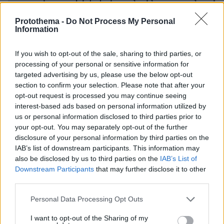
Eurovision - Διέρρευσε βίντεο στα social media
Protothema -
Do Not Process My Personal
Information
protothema.gr στο Google News
Ακολουθήστε το
If you wish to opt-out of the sale, sharing to third parties, or
και μάθετε πρώτοι όλες τις ειδήσεις
processing of your personal or sensitive information for
targeted advertising by us, please use the below opt-out
Ειδήσεις
Δείτε όλες τις τελευταίες
από την Ελλάδα
section to confirm your selection. Please note that after your
και τον Κόσμο, τη στιγμή που συμβαίνουν, στο
opt-out request is processed you may continue seeing
Protothema.gr
interest-based ads based on personal information utilized by
us or personal information disclosed to third parties prior to
your opt-out. You may separately opt-out of the further
Thema Insights
disclosure of your personal information by third parties on the
IAB’s list of downstream participants. This information may
also be disclosed by us to third parties on the
IAB’s List of
Downstream Participants
that may further disclose it to other
third parties.
Please note that this website/app uses one or more Google
Personal Data Processing Opt Outs
services and may gather and store information including but
not limited to your visit or usage behaviour. You may click to
I want to opt-out of the Sharing of my