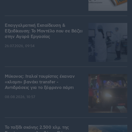
Επαγγελματική Εκπαίδευση &
Εξειδίκευση: Το Mοντέλο που σε Bάζει
στην Aγορά Eργασίας
26.07.2026, 09:54
Μύκονος: Ιταλοί τουρίστες έκαναν
«κλαμπ» βανάκι transfer -
Αντιδράσεις για το ξέφρενο πάρτι
08.08.2026, 10:57
Το ταξίδι σκόνης 2.500 χλμ. της