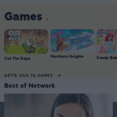
Games
Northern Heights
Candy Bub
Cut The Rope
ΔΕΙΤΕ ΟΛΑ ΤΑ GAMES
Best of Network