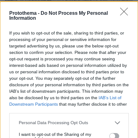
08.08.2026, 10:26
Τι έγραφαν οι ξένοι ανταποκριτές σε
Protothema -
Do Not Process My Personal
Information
τηλεγραφήματά τους από τη Μικρά Ασία το 1921
If you wish to opt-out of the sale, sharing to third parties, or
processing of your personal or sensitive information for
targeted advertising by us, please use the below opt-out
section to confirm your selection. Please note that after your
opt-out request is processed you may continue seeing
interest-based ads based on personal information utilized by
us or personal information disclosed to third parties prior to
your opt-out. You may separately opt-out of the further
disclosure of your personal information by third parties on the
IAB’s list of downstream participants. This information may
also be disclosed by us to third parties on the
IAB’s List of
Downstream Participants
that may further disclose it to other
third parties.
Please note that this website/app uses one or more Google
Personal Data Processing Opt Outs
services and may gather and store information including but
not limited to your visit or usage behaviour. You may click to
I want to opt-out of the Sharing of my