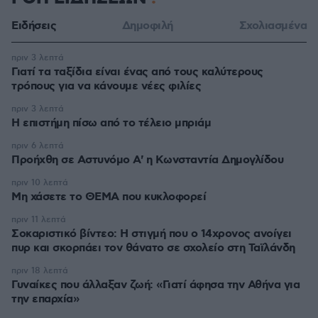
Ειδήσεις
Δημοφιλή
Σχολιασμένα
πριν 3 λεπτά
Γιατί τα ταξίδια είναι ένας από τους καλύτερους
τρόπους για να κάνουμε νέες φιλίες
πριν 3 λεπτά
Η επιστήμη πίσω από το τέλειο μπριάμ
πριν 6 λεπτά
Προήχθη σε Αστυνόμο Α' η Κωνσταντία Δημογλίδου
πριν 10 λεπτά
Μη χάσετε το ΘΕΜΑ που κυκλοφορεί
πριν 11 λεπτά
Σοκαριστικό βίντεο: Η στιγμή που ο 14χρονος ανοίγει
πυρ και σκορπάει τον θάνατο σε σχολείο στη Ταϊλάνδη
πριν 18 λεπτά
Γυναίκες που άλλαξαν ζωή: «Γιατί άφησα την Αθήνα για
την επαρχία»