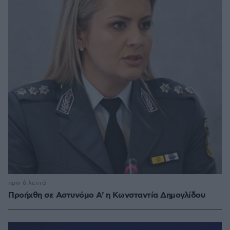
πριν 6 λεπτά
Προήχθη σε Αστυνόμο Α' η Κωνσταντία Δημογλίδου