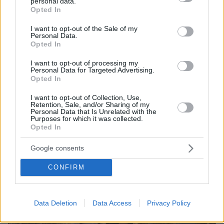
personal data.
grant or deny consent to Google and its third-party tags to
Opted In
use your data for below specified purposes in below Google
consent section.
I want to opt-out of the Sale of my
Personal Data.
Opted In
08.08.2026, 12:18
Από τη Μόρια στον γάμο, τη ΜΚΟ και την
I want to opt-out of processing my
Personal Data for Targeted Advertising.
κατηγορία για φόνο: Η σκοτεινή διαδρομή του
Opted In
26χρονου Αφγανού που σκότωσε τη Βρετανίδα
στην Κυψέλη
I want to opt-out of Collection, Use,
Retention, Sale, and/or Sharing of my
Personal Data that Is Unrelated with the
Purposes for which it was collected.
Opted In
Google consents
CONFIRM
Data Deletion
Data Access
Privacy Policy