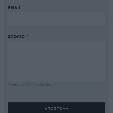
EMAIL
ΣΧΌΛΙΟ *
Απομένουν
2500
χαρακτήρες