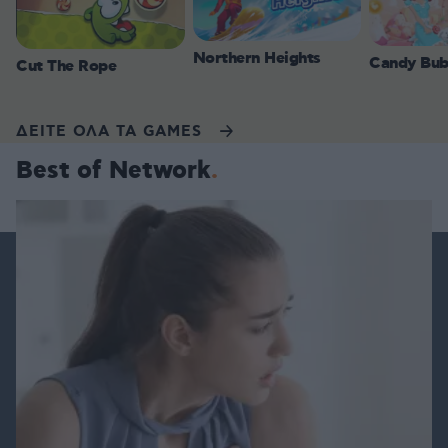
Northern Heights
Candy Bub
Cut The Rope
ΔΕΙΤΕ ΟΛΑ ΤΑ GAMES
Best of Network