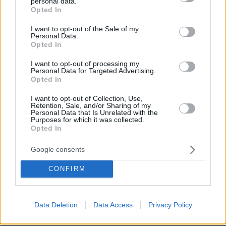
personal data.
grant or deny consent to Google and its third-party tags to
Opted In
use your data for below specified purposes in below Google
consent section.
I want to opt-out of the Sale of my
Personal Data.
Opted In
I want to opt-out of processing my
Personal Data for Targeted Advertising.
Opted In
I want to opt-out of Collection, Use,
Retention, Sale, and/or Sharing of my
Personal Data that Is Unrelated with the
Purposes for which it was collected.
Opted In
Google consents
CONFIRM
08.08.2026, 19:36
Data Deletion
Data Access
Privacy Policy
Τραγωδία στην Πάρο: Πνίγηκε 4χρονος σε πισίνα
beach bar, βούτηξε ο μπάρμαν για να τον σώσει