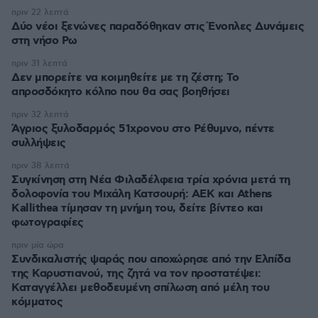
πριν 22 λεπτά
Δύο νέοι ξενώνες παραδόθηκαν στις Ένοπλες Δυνάμεις
στη νήσο Ρω
πριν 31 λεπτά
Δεν μπορείτε να κοιμηθείτε με τη ζέστη; Το
απροσδόκητο κόλπο που θα σας βοηθήσει
πριν 32 λεπτά
Άγριος ξυλοδαρμός 51χρονου στο Ρέθυμνο, πέντε
συλλήψεις
πριν 38 λεπτά
Συγκίνηση στη Νέα Φιλαδέλφεια τρία χρόνια μετά τη
δολοφονία του Μιχάλη Κατσουρή: ΑΕΚ και Athens
Kallithea τίμησαν τη μνήμη του, δείτε βίντεο και
φωτογραφίες
πριν μία ώρα
Συνδικαλιστής ψαράς που αποχώρησε από την Ελπίδα
της Καρυστιανού, της ζητά να τον προστατέψει:
Καταγγέλλει μεθοδευμένη σπίλωση από μέλη του
κόμματος