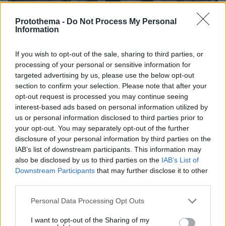
Protothema -
Do Not Process My Personal
Information
If you wish to opt-out of the sale, sharing to third parties, or
processing of your personal or sensitive information for
targeted advertising by us, please use the below opt-out
section to confirm your selection. Please note that after your
opt-out request is processed you may continue seeing
interest-based ads based on personal information utilized by
us or personal information disclosed to third parties prior to
your opt-out. You may separately opt-out of the further
08.08.2026, 18:08
disclosure of your personal information by third parties on the
Μυστήριο 3.500 ετών στη Σαντορίνη: Ο 15χρονος
IAB’s list of downstream participants. This information may
που δεν πρόλαβε να ξεφύγει από το τσουνάμι
also be disclosed by us to third parties on the
IAB’s List of
μπορεί ν' αλλάξει τη χρονολογία της μεγάλης
Downstream Participants
that may further disclose it to other
έκρηξης
third parties.
Please note that this website/app uses one or more Google
Personal Data Processing Opt Outs
services and may gather and store information including but
not limited to your visit or usage behaviour. You may click to
I want to opt-out of the Sharing of my