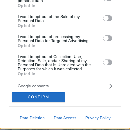
personal data.
grant or deny consent to Google and its third-party tags to
Οι τελευταίες ημέρες του κουταβιού που ζούσε με
Opted In
use your data for below specified purposes in below Google
λύκους στην Κεντρική Μακεδονία - Γιατί δεν
consent section.
περισυνελέγη
I want to opt-out of the Sale of my
Personal Data.
Opted In
πριν 34 λεπτά
Μπορεί ο γιος του Χατζιδάκι να απαγορεύσει στον
I want to opt-out of processing my
Μητσιά να τραγουδάει τον «Γιάννη τον φονιά»; Πού
Personal Data for Targeted Advertising.
σταματάει ο νόμος για τα πνευματικά δικαιώματα
Opted In
πριν 36 λεπτά
I want to opt-out of Collection, Use,
Πετρέλαιο: Πιάνει και πάλι τα 83 δολάρια το Brent μετά
Retention, Sale, and/or Sharing of my
το σχέδιο του Ιράν για τα Στενά του Ορμούζ
Personal Data that Is Unrelated with the
Purposes for which it was collected.
Opted In
ΔΕΙΤΕ ΟΛΕΣ ΤΙΣ ΕΙΔΗΣΕΙΣ
Google consents
CONFIRM
ΤΑ ΠΙΟ ΔΗΜΟΦΙΛΗ
Data Deletion
Data Access
Privacy Policy