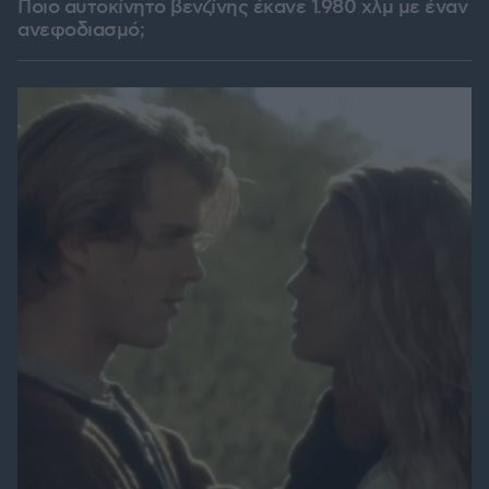
Ποιο αυτοκίνητο βενζίνης έκανε 1.980 χλμ με έναν
ανεφοδιασμό;