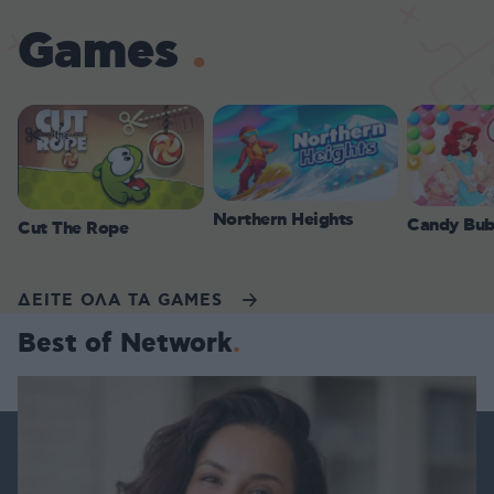
Games
Northern Heights
Candy Bub
Cut The Rope
ΔΕΙΤΕ ΟΛΑ ΤΑ GAMES
Best of Network