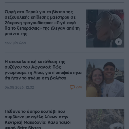
Οργή στο Περού για το βίντεο της
σεξουαλικής επίθεσης μαέστρου σε
26χρονη τραγουδίστρια: «Σιγά-σιγά
θα το ξεπεράσεις» της έλεγαν από τη
μπάντα της
πριν μία ώρα
Η αποκαλυπτική κατάθεση της
συζύγου του Αφγανού: Πώς
γνωρίσαμε τη Λίσα, γιατί υποψιάστηκα
ότι ήταν το πτώμα στη βαλίτσα
294
06.08.2026, 12:32
Πέθανε το άσπρο κουτάβι που
συμβίωνε με αγέλη λύκων στην
Κεντρική Μακεδονία: Καλό ταξίδι
μικρέ, δείτε βίντεο