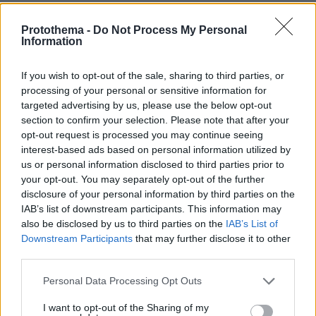
Σήμερα η απολογία του 55χρονου που έκρυβε τον
νεκρό πατέρα του σε καταψύκτη στον Μυστρά, τα
Protothema -
Do Not Process My Personal
αναπάντητα ερωτήματα
Information
πριν 13 λεπτά
Οι τελευταίες εβδομάδες των Summer Sales κρύβουν
If you wish to opt-out of the sale, sharing to third parties, or
τις καλύτερες ευκαιρίες
processing of your personal or sensitive information for
targeted advertising by us, please use the below opt-out
πριν 15 λεπτά
section to confirm your selection. Please note that after your
Η επιστήμη πίσω από την τέλεια φάβα
opt-out request is processed you may continue seeing
πριν 15 λεπτά
interest-based ads based on personal information utilized by
Κόκκινο κρέας: Αυξάνει κατά 49% τον κίνδυνο διαβήτη
us or personal information disclosed to third parties prior to
– Με τι να το αντικαταστήσετε
your opt-out. You may separately opt-out of the further
disclosure of your personal information by third parties on the
πριν 17 λεπτά
IAB’s list of downstream participants. This information may
Γονικές παροχές: Οι παγίδες στις μεταφορές χρημάτων
also be disclosed by us to third parties on the
IAB’s List of
που μπορεί να κοστίσουν σε φόρο
Downstream Participants
that may further disclose it to other
πριν 25 λεπτά
third parties.
Συγκλονιστικό βίντεο από χειρουργείο την ώρα του
σεισμού των 7,1R στην Ιαπωνία: Τα πάντα κλυδωνίζονται,
Please note that this website/app uses one or more Google
Personal Data Processing Opt Outs
δύο προσπάθησαν να προστατεύσουν τον ασθενή
services and may gather and store information including but
not limited to your visit or usage behaviour. You may click to
I want to opt-out of the Sharing of my
πριν 31 λεπτά