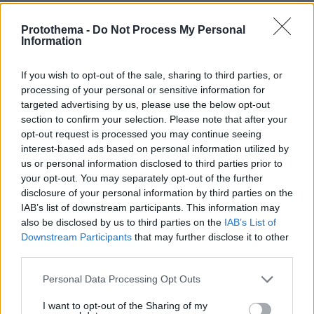
25.06.2022, 11:04
«Γονείς μου είπαν ότι τους άκουσαν και πέθανε το παιδί
Protothema -
Do Not Process My Personal
τους», λέει ο Μητροπολίτης Αργολίδος για τα
Information
ψευδοθαύματα στους Αγ. Ισιδώρους
If you wish to opt-out of the sale, sharing to third parties, or
processing of your personal or sensitive information for
targeted advertising by us, please use the below opt-out
section to confirm your selection. Please note that after your
opt-out request is processed you may continue seeing
interest-based ads based on personal information utilized by
us or personal information disclosed to third parties prior to
your opt-out. You may separately opt-out of the further
disclosure of your personal information by third parties on the
IAB’s list of downstream participants. This information may
also be disclosed by us to third parties on the
IAB’s List of
Downstream Participants
that may further disclose it to other
third parties.
Please note that this website/app uses one or more Google
Personal Data Processing Opt Outs
services and may gather and store information including but
not limited to your visit or usage behaviour. You may click to
I want to opt-out of the Sharing of my