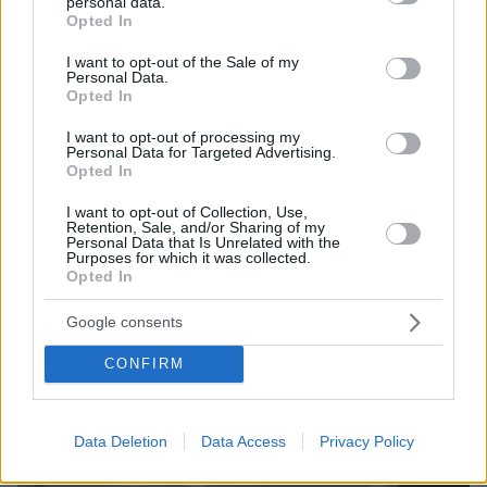
personal data.
grant or deny consent to Google and its third-party tags to
Opted In
use your data for below specified purposes in below Google
consent section.
I want to opt-out of the Sale of my
Personal Data.
Opted In
24.06.2022, 16:01
Γιώργος Αγγελόπουλος για Αγίους Ισιδώρους: Πνευματικός
I want to opt-out of processing my
μου πατέρας ο πάτερ Δημήτριος - Δεν είναι αστείο που οι
Personal Data for Targeted Advertising.
άνθρωποι έρχονται εδώ
Opted In
I want to opt-out of Collection, Use,
Retention, Sale, and/or Sharing of my
Thema Insights
Personal Data that Is Unrelated with the
Purposes for which it was collected.
Opted In
Google consents
CONFIRM
Data Deletion
Data Access
Privacy Policy