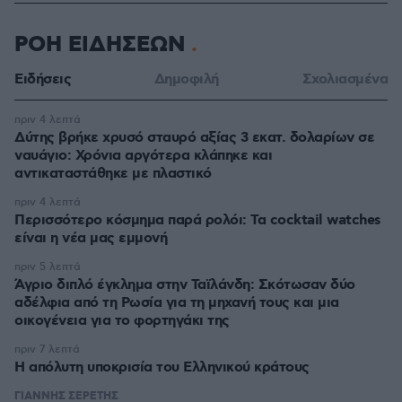
ΡΟΗ ΕΙΔΗΣΕΩΝ
Ειδήσεις
Δημοφιλή
Σχολιασμένα
πριν 4 λεπτά
Δύτης βρήκε χρυσό σταυρό αξίας 3 εκατ. δολαρίων σε
ναυάγιο: Χρόνια αργότερα κλάπηκε και
αντικαταστάθηκε με πλαστικό
πριν 4 λεπτά
Περισσότερο κόσμημα παρά ρολόι: Τα cocktail watches
είναι η νέα μας εμμονή
πριν 5 λεπτά
Άγριο διπλό έγκλημα στην Ταϊλάνδη: Σκότωσαν δύο
αδέλφια από τη Ρωσία για τη μηχανή τους και μια
οικογένεια για το φορτηγάκι της
πριν 7 λεπτά
Η απόλυτη υποκρισία του Ελληνικού κράτους
ΓΙΑΝΝΗΣ ΣΕΡΕΤΗΣ