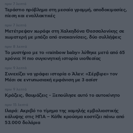
πριν 7 λεπτά
Τεράστιο πρόβλημα στη μεσαία γραμμή, αποδοκιμασίες,
πίεση και εναλλακτικές
πριν 7 λεπτά
Μετέτρεψαν χωράφι στη Χαλκηδόνα Θεσσαλονίκης σε
χωματερή με μπάζα από ανακαινίσεις, δύο συλλήψεις
πριν 8 λεπτά
Το μυστήριο με το «rainbow baby» λύθηκε μετά από 65
χρόνια: Η πιο συγκινητική ιστορία υιοθεσίας
πριν 9 λεπτά
Συνεχίζει να γράφει ιστορία ο Άλεν: «Σέρβιρε» τον
Μέσι σε εντυπωσιακή εμφάνιση με 3 ασίστ
πριν 9 λεπτά
Κράζεις, θαυμάζεις - Ξεπούλησε αυτό το αυτοκίνητο
πριν 15 λεπτά
Ιλαρά: Ακριβό το τίμημα της χαμηλής εμβολιαστικής
κάλυψης στις ΗΠΑ – Κάθε κρούσμα κοστίζει πάνω από
53.000 δολάρια