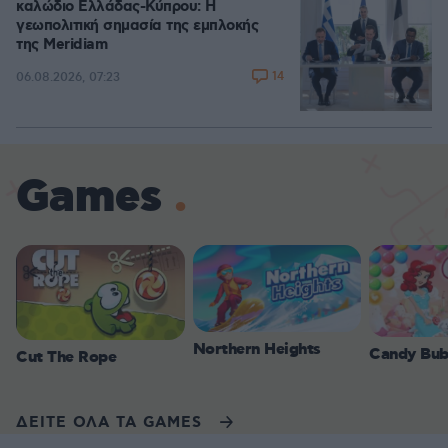
καλώδιο Ελλάδας-Κύπρου: Η
γεωπολιτική σημασία της εμπλοκής
της Meridiam
14
06.08.2026, 07:23
Games
Northern Heights
Candy Bub
Cut The Rope
ΔΕΙΤΕ ΟΛΑ ΤΑ GAMES