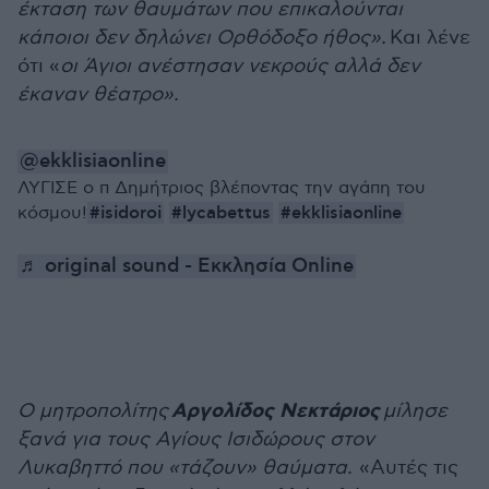
έκταση των θαυμάτων που επικαλούνται
κάποιοι δεν δηλώνει Ορθόδοξο ήθος».
Και λένε
ότι «
οι Άγιοι ανέστησαν νεκρούς αλλά δεν
έκαναν θέατρο».
@ekklisiaonline
ΛΥΓΙΣΕ ο π Δημήτριος βλέποντας την αγάπη του
#isidoroi
#lycabettus
#ekklisiaonline
κόσμου!
♬ original sound - Εκκλησία Online
Αργολίδος Νεκτάριος
Ο μητροπολίτης
μίλησε
ξανά για τους Αγίους Ισιδώρους στον
Λυκαβηττό που «τάζουν» θαύματα.
«Αυτές τις