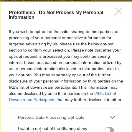
διεθνές αεροδρόμιο του Περιστερίου;
ΑΠΑΝΤΗΣΗ
Protothema -
Do Not Process My Personal
Information
Όχι μωρέ
04.02.2021, 20:39
If you wish to opt-out of the sale, sharing to third parties, or
Απλά εκκρεμότητες πρέπει να έχουν οι μισοί
processing of your personal or sensitive information for
Έλληνες, πρέπει να ψάχνουν μόνο αυτούς με
targeted advertising by us, please use the below opt-out
κακούργημα
section to confirm your selection. Please note that after your
opt-out request is processed you may continue seeing
ΑΠΑΝΤΗΣΗ
interest-based ads based on personal information utilized by
us or personal information disclosed to third parties prior to
your opt-out. You may separately opt-out of the further
ΦΟΡΤΩΣΗ ΠΕΡΙΣΣΟΤΕΡΩΝ ΣΧΟΛΙΩΝ
disclosure of your personal information by third parties on the
IAB’s list of downstream participants. This information may
also be disclosed by us to third parties on the
IAB’s List of
Downstream Participants
that may further disclose it to other
ΠΡΟΣΘΗΚΗ ΣΧΟΛΙΟΥ
third parties.
Please note that this website/app uses one or more Google
ΌΝΟΜΑ *
Personal Data Processing Opt Outs
services and may gather and store information including but
not limited to your visit or usage behaviour. You may click to
I want to opt-out of the Sharing of my