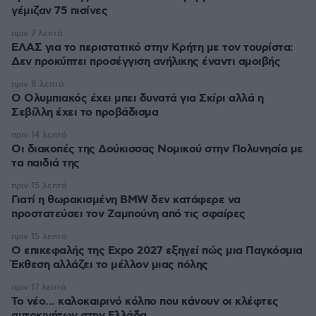
γέμιζαν 75 πισίνες
πριν 7 λεπτά
ΕΛΑΣ για το περιστατικό στην Κρήτη με τον τουρίστα:
Δεν προκύπτει προσέγγιση ανήλικης έναντι αμοιβής
πριν 8 λεπτά
Ο Ολυμπιακός έχει μπει δυνατά για Σκίρι αλλά η
Σεβίλλη έχει το προβάδισμα
πριν 14 λεπτά
Οι διακοπές της Δούκισσας Νομικού στην Πολυνησία με
τα παιδιά της
πριν 15 λεπτά
Γιατί η θωρακισμένη BMW δεν κατάφερε να
προστατεύσει τον Ζαμπούνη από τις σφαίρες
πριν 15 λεπτά
Ο επικεφαλής της Expo 2027 εξηγεί πώς μια Παγκόσμια
Έκθεση αλλάζει το μέλλον μιας πόλης
πριν 17 λεπτά
Το νέο... καλοκαιρινό κόλπο που κάνουν οι κλέφτες
αυτοκινήτων στην Ελλάδα