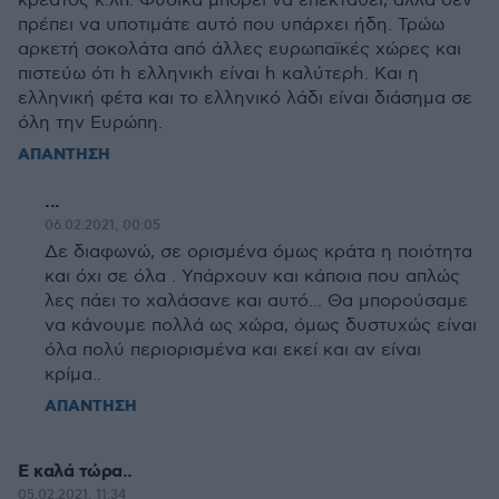
κρέατος κ.λπ. Φυσικά μπορεί να επεκταθεί, αλλά δεν
πρέπει να υποτιμάτε αυτό που υπάρχει ήδη. Τρώω
αρκετή σοκολάτα από άλλες ευρωπαϊκές χώρες και
πιστεύω ότι h ελληνικh είναι h καλύτερh. Και η
ελληνική φέτα και το ελληνικό λάδι είναι διάσημα σε
όλη την Ευρώπη.
ΑΠΑΝΤΗΣΗ
...
06.02.2021, 00:05
Δε διαφωνώ, σε ορισμένα όμως κράτα η ποιότητα
και όχι σε όλα . Υπάρχουν και κάποια που απλώς
λες πάει το χαλάσανε και αυτό... Θα μπορούσαμε
να κάνουμε πολλά ως χώρα, όμως δυστυχώς είναι
όλα πολύ περιορισμένα και εκεί και αν είναι
κρίμα..
ΑΠΑΝΤΗΣΗ
Ε καλά τώρα..
05.02.2021, 11:34