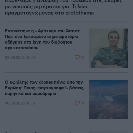
Καρέ-καρέ η ανάλυση του τροχαίου στις Σέρρες
με νεκρούς μητέρα και γιο: Τι λέει
πραγματογνώμονας στο protothema
Εντοπίστηκε η «Αράχνη» του Άσαντ:
Πώς ένα ξεχασμένο σημειωματάριο
οδήγησε στα ίχνη του διαβόητου
αρχικατασκόπου
12
08.08.2026, 10:56
Ο εφιάλτης των drones πάνω από την
Ευρώπη: Ποιος «χαρτογραφεί» βάσεις,
πυρηνικά και αεροδρόμια
31
08.08.2026, 10:57