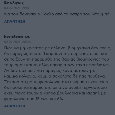
Εν ολιγοις
04.02.2021, 21:15
Να του δανείσει ο Κοκλό από τα άσπρα του Ντουμπάι
ΑΠΑΝΤΗΣΗ
ksenitemenos
04.02.2021, 20:08
Πως να μη χρωστας ρε ελληνα, βιομηχανια δεν εχεις,
δε παραγεις τιποτα. Γκαρσονι της ευρωπης εισαι και
σε ταιζουν τη παραμυθα της βαριας βιομηχανιας του
τουρισμου και τη αλλη παπαρια των ταχα εφοπλιστων.
Αν δεν αρχισεις να παραγεις κανα αυτοκινητο,
καμμια κολωνια, καμμια σοκολατα δε πας πουθενα.
Ξεχασα οτι με τη φορολογια στα υψη που εχεις εκει
δε προκειται καμμια εταιρεια να ανοιξει εργοστασιο
εκει. Μονο τουρκια κυπρο βουλγαρια και ισραηλ με
φορολογια απο 15 εως και 6%
ΑΠΑΝΤΗΣΗ