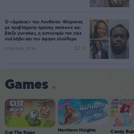
Ο «Δράκος» του Λονδίνου: 40χρονος
με προβλήματα όρασης σκότωνε και
βίαζε γυναίκες, η αστυνομία τον είχε
συλλάβει και τον άφησε ελεύθερο
72
07.08.2026, 22:54
Games
Northern Heights
Candy Bub
Cut The Rope