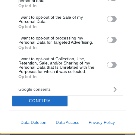
personal data.
grant or deny consent to Google and its third-party tags to
Opted In
use your data for below specified purposes in below Google
consent section.
I want to opt-out of the Sale of my
EMAIL
Personal Data.
Opted In
I want to opt-out of processing my
Personal Data for Targeted Advertising.
Opted In
ΣΧΌΛΙΟ *
I want to opt-out of Collection, Use,
Retention, Sale, and/or Sharing of my
Personal Data that Is Unrelated with the
Purposes for which it was collected.
Opted In
Google consents
CONFIRM
Απομένουν
2500
χαρακτήρες
Data Deletion
Data Access
Privacy Policy