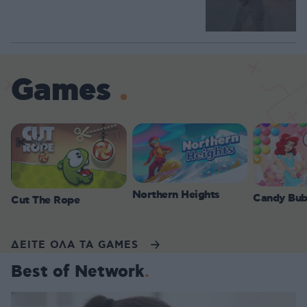
Games
Northern Heights
Candy Bub
Cut The Rope
ΔΕΙΤΕ ΟΛΑ ΤΑ GAMES
Best of Network