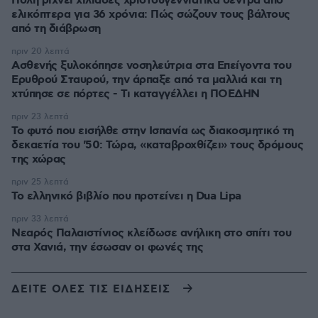
Πόλη ρίχνει χιλιάδες χριστουγεννιάτικα δέντρα από
ελικόπτερα για 36 χρόνια: Πώς σώζουν τους βάλτους
από τη διάβρωση
πριν 20 λεπτά
Ασθενής ξυλοκόπησε νοσηλεύτρια στα Επείγοντα του
Ερυθρού Σταυρού, την άρπαξε από τα μαλλιά και τη
χτύπησε σε πόρτες - Τι καταγγέλλει η ΠΟΕΔΗΝ
πριν 23 λεπτά
Το φυτό που εισήλθε στην Ισπανία ως διακοσμητικό τη
δεκαετία του '50: Τώρα, «καταβροχθίζει» τους δρόμους
της χώρας
πριν 25 λεπτά
Το ελληνικό βιβλίο που προτείνει η Dua Lipa
πριν 33 λεπτά
Νεαρός Παλαιστίνιος κλείδωσε ανήλικη στο σπίτι του
στα Χανιά, την έσωσαν οι φωνές της
ΔΕΙΤΕ ΟΛΕΣ ΤΙΣ ΕΙΔΗΣΕΙΣ