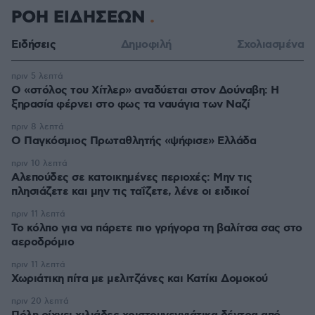
ΡΟΗ ΕΙΔΗΣΕΩΝ
Ειδήσεις
Δημοφιλή
Σχολιασμένα
πριν 5 λεπτά
Ο «στόλος του Χίτλερ» αναδύεται στον Δούναβη: Η
ξηρασία φέρνει στο φως τα ναυάγια των Ναζί
πριν 8 λεπτά
Ο Παγκόσμιος Πρωταθλητής «ψήφισε» Ελλάδα
πριν 10 λεπτά
Αλεπούδες σε κατοικημένες περιοχές: Μην τις
πλησιάζετε και μην τις ταΐζετε, λένε οι ειδικοί
πριν 11 λεπτά
Το κόλπο για να πάρετε πιο γρήγορα τη βαλίτσα σας στο
αεροδρόμιο
πριν 11 λεπτά
Χωριάτικη πίτα με μελιτζάνες και Κατίκι Δομοκού
πριν 20 λεπτά