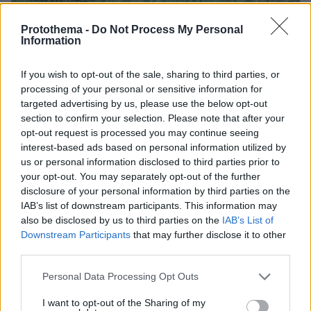
Protothema -
Do Not Process My Personal
Information
12.06.2025, 14:05
If you wish to opt-out of the sale, sharing to third parties, or
Εκπνέει η προθεσμία για την υποβολή δηλώσεων για τα
processing of your personal or sensitive information for
ακαθάριστα οικόπεδα
targeted advertising by us, please use the below opt-out
section to confirm your selection. Please note that after your
Thema Insights
opt-out request is processed you may continue seeing
interest-based ads based on personal information utilized by
us or personal information disclosed to third parties prior to
your opt-out. You may separately opt-out of the further
disclosure of your personal information by third parties on the
IAB’s list of downstream participants. This information may
also be disclosed by us to third parties on the
IAB’s List of
Downstream Participants
that may further disclose it to other
third parties.
Please note that this website/app uses one or more Google
Personal Data Processing Opt Outs
services and may gather and store information including but
not limited to your visit or usage behaviour. You may click to
I want to opt-out of the Sharing of my