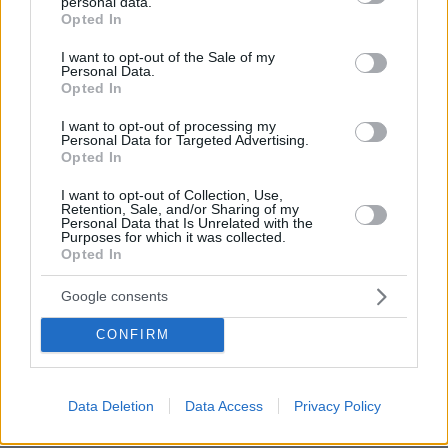
personal data.
grant or deny consent to Google and its third-party tags to
Opted In
use your data for below specified purposes in below Google
consent section.
I want to opt-out of the Sale of my
Personal Data.
Opted In
I want to opt-out of processing my
Personal Data for Targeted Advertising.
Opted In
I want to opt-out of Collection, Use,
04.08.2026, 11:20
Retention, Sale, and/or Sharing of my
Πώς μια απλή ιδέα εξελίχθηκε σε κορυφαίο θεσμό
Personal Data that Is Unrelated with the
Purposes for which it was collected.
ρομποτικής στην Ελλάδα
Opted In
06.08.2026, 10:52
Google consents
Από μαθητής, φοιτητής σε άλλη πόλη!
CONFIRM
26.07.2026, 09:54
Επαγγελματική Εκπαίδευση & Εξειδίκευση: Το Mοντέλο που
σε Bάζει στην Aγορά Eργασίας
Data Deletion
Data Access
Privacy Policy