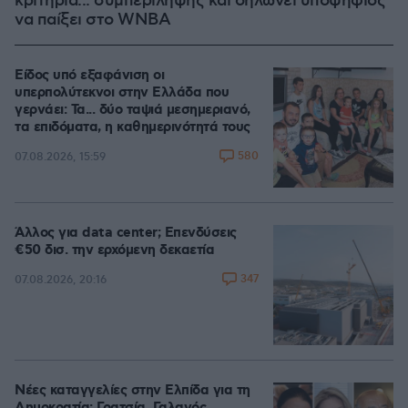
κριτήρια... συμπερίληψης και δηλώνει υποψήφιος
να παίξει στο WNBA
Είδος υπό εξαφάνιση οι
υπερπολύτεκνοι στην Ελλάδα που
γερνάει: Τα... δύο ταψιά μεσημεριανό,
τα επιδόματα, η καθημερινότητά τους
580
07.08.2026, 15:59
Άλλος για data center; Επενδύσεις
€50 δισ. την ερχόμενη δεκαετία
347
07.08.2026, 20:16
Νέες καταγγελίες στην Ελπίδα για τη