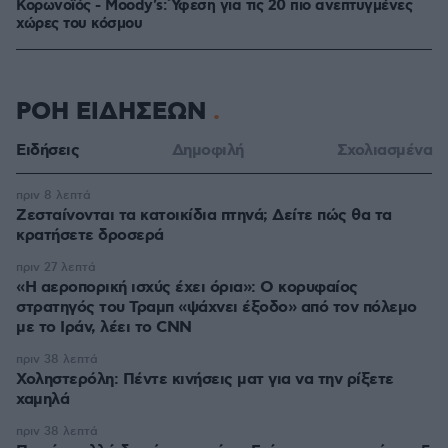
Κορωνοϊός - Moody's: Ύφεση για τις 20 πιο ανεπτυγμένες
χώρες του κόσμου
ΡΟΗ ΕΙΔΗΣΕΩΝ
Ειδήσεις
Δημοφιλή
Σχολιασμένα
πριν 8 λεπτά
Ζεσταίνονται τα κατοικίδια πτηνά; Δείτε πώς θα τα
κρατήσετε δροσερά
πριν 27 λεπτά
«Η αεροπορική ισχύς έχει όρια»: Ο κορυφαίος
στρατηγός του Τραμπ «ψάχνει έξοδο» από τον πόλεμο
με το Ιράν, λέει το CNN
πριν 38 λεπτά
Χοληστερόλη: Πέντε κινήσεις ματ για να την ρίξετε
χαμηλά
πριν 38 λεπτά