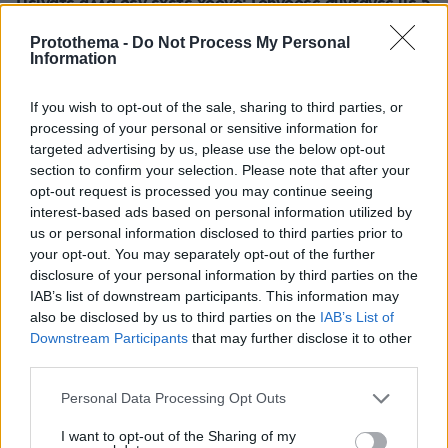
Πεινάτε αλλά δεν έχετε χρόνο; Γρήγορες συνταγές με 5
υλικά
Protothema -
Do Not Process My Personal
πριν μία ώρα
Information
Πολύ υψηλός κίνδυνος πυρκαγιάς σήμερα σε Κρήτη και
Βόρειο Αιγαίο, ποιες περιοχές είναι στο «πορτοκαλί»
If you wish to opt-out of the sale, sharing to third parties, or
processing of your personal or sensitive information for
08.08.2026, 06:02
Στήριξη Τραμπ στον νέο πρόεδρο της Κολομβίας με
targeted advertising by us, please use the below opt-out
«βοήθεια» 1 δισ. δολαρίων για την ασφάλεια
section to confirm your selection. Please note that after your
opt-out request is processed you may continue seeing
08.08.2026, 06:00
interest-based ads based on personal information utilized by
Το μενού της ημέρας - Τι τρώμε σήμερα Σάββατο
us or personal information disclosed to third parties prior to
(8/8/2026)
your opt-out. You may separately opt-out of the further
08.08.2026, 05:33
disclosure of your personal information by third parties on the
Στο χαμηλότερο επίπεδο της δεκαετίας η αποψίλωση
IAB’s list of downstream participants. This information may
στον Αμαζόνιο, μειώθηκε κατά 37% σε έναν χρόνο
also be disclosed by us to third parties on the
IAB’s List of
Downstream Participants
that may further disclose it to other
08.08.2026, 05:03
third parties.
Τρόμος για τουρίστες στη Μποτσουάνα: Ιπποπόταμος
καταδιώκει το σκάφος τους, δείτε βίντεο
Please note that this website/app uses one or more Google
Personal Data Processing Opt Outs
services and may gather and store information including but
08.08.2026, 05:00
Μακαρονάδα με μελιτζάνα, ντομάτα και ανθότυρο
not limited to your visit or usage behaviour. You may click to
I want to opt-out of the Sharing of my