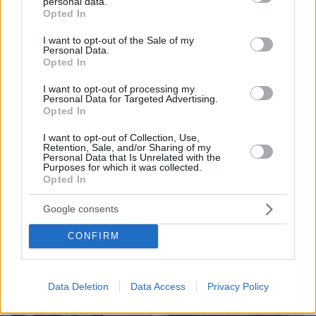
personal data.
grant or deny consent to Google and its third-party tags to
Opted In
use your data for below specified purposes in below Google
ΔΕΙΤΕ ΟΛΕΣ ΤΙΣ ΕΙΔΗΣΕΙΣ
consent section.
I want to opt-out of the Sale of my
Personal Data.
Opted In
I want to opt-out of processing my
ΤΑ ΠΙΟ ΔΗΜΟΦΙΛΗ
Personal Data for Targeted Advertising.
Opted In
I want to opt-out of Collection, Use,
Retention, Sale, and/or Sharing of my
Personal Data that Is Unrelated with the
Purposes for which it was collected.
Opted In
Google consents
CONFIRM
Data Deletion
Data Access
Privacy Policy