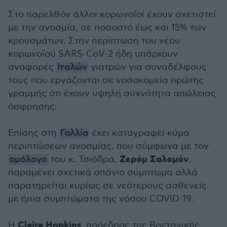
Στο παρελθόν άλλοι κορωνοϊοί έχουν σχετιστεί
με την ανοσμία, σε ποσοστό έως και 15% των
κρουσμάτων. Στην περίπτωση του νέου
κορωνοϊού SARS-CoV-2 ήδη υπάρχουν
αναφορές
Ιταλών
γιατρών για συναδέλφους
τους που εργάζονται σε νοσοκομεία πρώτης
γραμμής ότι έχουν υψηλή συχνότητα απώλειας
όσφρησης.
Επίσης στη
Γαλλία
έχει καταγραφεί κύμα
περιπτώσεων ανοσμίας, που σύμφωνα με τον
Ζερόμ Σαλομόν
ομόλογο
του κ. Τσιόδρα,
,
παραμένει σχετικά σπάνιο σύμπτωμα αλλά
παρατηρείται κυρίως σε νεότερους ασθενείς
με ήπια συμπτώματα της νόσου COVID-19.
Claire Hopkins
Η
, πρόεδρος της Βρετανικής