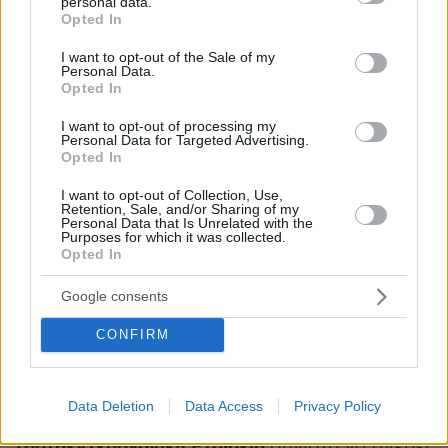
COVID-19
personal data.
.
grant or deny consent to Google and its third-party tags to
Opted In
use your data for below specified purposes in below Google
consent section.
Οι ασθενείς που δεν εμφάνιζαν γαστρεντερικά
I want to opt-out of the Sale of my
Personal Data.
πιο πιθανό να
συμπτώματα ήταν μάλιστα
Opted In
θεραπευτούν και να λάβουν εξιτήριο
I want to opt-out of processing my
συγκριτικά με τους υπόλοιπους. Ενδιαφέρον
Personal Data for Targeted Advertising.
Opted In
σε 7 περιπτώσεις
παρουσιάζει το γεγονός ότι
απουσίαζαν εντελώς τα συμπτώματα από το
I want to opt-out of Collection, Use,
Retention, Sale, and/or Sharing of my
αναπνευστικό σύστημα
.
Personal Data that Is Unrelated with the
Purposes for which it was collected.
Opted In
Επίσης, στους ασθενείς με συμπτώματα από το
πεπτικό σύστημα είχε μεσολαβήσει
Google consents
μεγαλύτερο χρονικό διάστημα από την
CONFIRM
εμφάνιση των συμπτωμάτων μέχρι την
εισαγωγή στο νοσοκομείο, συγκριτικά με τους
ασθενείς που είχαν αναπνευστικά
Data Deletion
Data Access
Privacy Policy
Αμερικανική
συμπτώματα. Γι’ αυτό η
Γαστρεντερολογική Εταιρεία
συνιστά να ανέβει