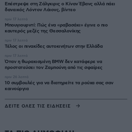
Επέστρεψε στη Ζάλγκιρις ο Κίναν Έβανς αλλά πάει
δανεικός Λόντον Λάιονς, βίντεο
πριν 17 λεπτά
Μπουγιουρντί: Πώς ένα «ραβασάκι» έγινε ο πιο
καυτερός μεζές της Θεσσαλονίκης
πριν 17 λεπτά
Τέλος οι πινακίδες αυτοκινήτων στην Ελλάδα
πριν 17 λεπτά
Όταν η θωρακισμένη BMW δεν κατάφερε να
προστατεύσει τον Ζαμπούνη από τις σφαίρες
πριν 26 λεπτά
10 συμβουλές για να διατηρείτε τα ρούχα σας σαν
καινούργια
ΔΕΙΤΕ ΟΛΕΣ ΤΙΣ ΕΙΔΗΣΕΙΣ