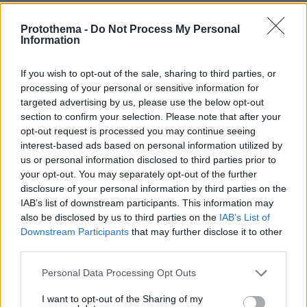
Protothema -
Do Not Process My Personal
Information
Διάρροια και ανορεξία
If you wish to opt-out of the sale, sharing to third parties, or
Εν τω μεταξύ στο American Journal of
processing of your personal or sensitive information for
Gastroenterology δημοσιεύεται πολυκεντρική
targeted advertising by us, please use the below opt-out
κινεζική μελέτη που βάζει στο πεδίο των
section to confirm your selection. Please note that after your
άτυπων συμπτωμάτων της νόσου COVID-19,
opt-out request is processed you may continue seeing
interest-based ads based on personal information utilized by
αυτή τη φορά αυτά του πεπτικού συστήματος.
us or personal information disclosed to third parties prior to
Σύμφωνα με τη μελέτη που έχει γίνει από την
your opt-out. You may separately opt-out of the further
Ομάδα Εμπειρογνωμόνων για την Ιατρική
disclosure of your personal information by third parties on the
Αντιμετώπιση της νόσου στην πόλη της
Ουχάν
,
IAB’s list of downstream participants. This information may
also be disclosed by us to third parties on the
IAB’s List of
όπου ξεκίνησε η πανδημία, από τους 204
Downstream Participants
that may further disclose it to other
προσήλθαν στο
ασθενείς σχεδόν οι μισοί (49%)
third parties.
νοσοκομείο με γαστρεντερικά ενοχλήματα
Please note that this website/app uses one or more Google
(ανορεξία, διάρροια, έμετος, κοιλιακό άλγος)
Personal Data Processing Opt Outs
services and may gather and store information including but
ως το προεξάρχον σύμπτωμα νόσησης από
not limited to your visit or usage behaviour. You may click to
I want to opt-out of the Sharing of my