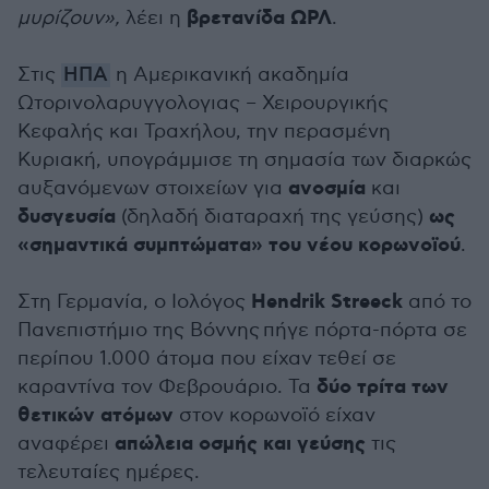
βρετανίδα ΩΡΛ
μυρίζουν»,
λέει η
.
Στις
ΗΠΑ
η Αμερικανική ακαδημία
Ωτορινολαρυγγολογιας – Χειρουργικής
Κεφαλής και Τραχήλου, την περασμένη
Κυριακή, υπογράμμισε τη σημασία των διαρκώς
ανοσμία
αυξανόμενων στοιχείων για
και
δυσγευσία
ως
(δηλαδή διαταραχή της γεύσης)
«σημαντικά συμπτώματα» του νέου κορωνοϊού
.
Hendrik Streeck
Στη Γερμανία, ο Ιολόγος
από το
Πανεπιστήμιο της Βόννης πήγε πόρτα-πόρτα σε
περίπου 1.000 άτομα που είχαν τεθεί σε
δύο τρίτα των
καραντίνα τον Φεβρουάριο. Τα
θετικών ατόμων
στον κορωνοϊό είχαν
απώλεια οσμής και γεύσης
αναφέρει
τις
τελευταίες ημέρες.