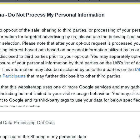
όλοι θα μετρούν απώλειες που ξεκινούν από 4
νο (στην καλύτερη περίπτωση για τους πλέον..
ma -
Do Not Process My Personal Information
 και φτάνουν στα 1.000, ακόμα και 1.400 ευρώ
to opt-out of the sale, sharing to third parties, or processing of your per
ιπτώσεις. Ειδικά, μικρομεσαίοι και εργαζόμεν
formation for targeted advertising by us, please use the below opt-out s
θα δουν και πρόσθετες επιβαρύνσεις σε
r selection. Please note that after your opt-out request is processed y
 εισφορές από τις οποίες απαλλάσσονταν, εν
eing interest-based ads based on personal information utilized by us or
disclosed to third parties prior to your opt-out. You may separately opt-
ες που συντηρούν παιδιά ή τουλάχιστον έναν
losure of your personal information by third parties on the IAB’s list of
σουν μέσα το 2017 από έναν έως και δύο
. This information may also be disclosed by us to third parties on the
IA
μισθούς!
Participants
that may further disclose it to other third parties.
 that this website/app uses one or more Google services and may gath
including but not limited to your visit or usage behaviour. You may click 
 to Google and its third-party tags to use your data for below specifi
ogle consent section.
ηρώσουν το μάρμαρο
l Data Processing Opt Outs
μένο κι αν είναι ένα νοικοκυριό στις
o opt-out of the Sharing of my personal data.