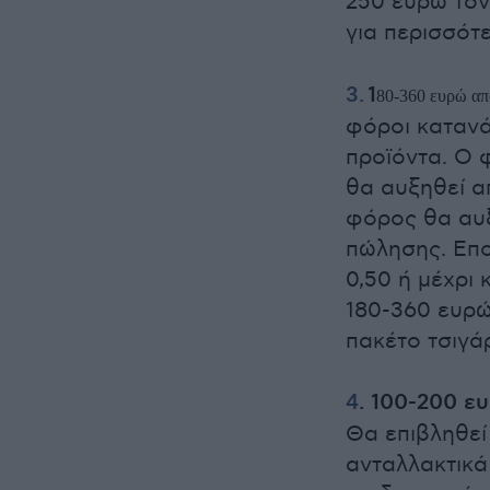
250 ευρώ τον
για περισσότ
3.
1
80-360 ευρώ απ
φόροι κατανά
προϊόντα. Ο
θα αυξηθεί α
φόρος θα αυξ
πώλησης. Επο
0,50 ή μέχρι 
180-360 ευρώ
πακέτο τσιγάρ
4
. 100-200 ε
Θα επιβληθεί
ανταλλακτικά 