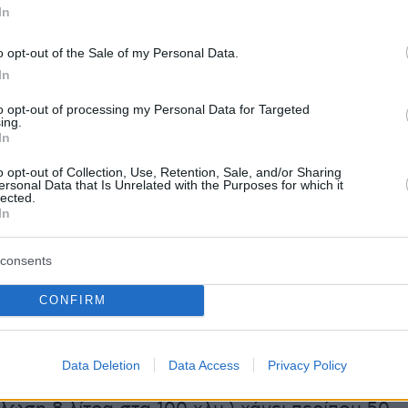
ς του συνήθειες, από 1ης Ιανουαρίου 2017 θα
In
ντικές απώλειες μέσα στο 2017:
o opt-out of the Sale of my Personal Data.
In
to opt-out of processing my Personal Data for Targeted
ing.
In
o opt-out of Collection, Use, Retention, Sale, and/or Sharing
ersonal Data that Is Unrelated with the Purposes for which it
lected.
In
ό αυξήσεις στα καύσιμα:
Ο Ειδικός Φόρος
στη βενζίνη θα αυξηθεί 3 λεπτά το λίτρο, απ
consents
ευρώ, ενώ στο πετρέλαιο κίνησης κατά 8 λεπτά
CONFIRM
0,41 ευρώ. Ο ΕΦΚ στο υγραέριο κίνησης θα
πτά το λίτρο, από 0,33 σε 0,43 ευρώ.
α που κινείται με πολλή οικονομία και διανύει
Data Deletion
Data Access
Privacy Policy
τον χρόνο με ένα ή περισσότερα αυτοκίνητα