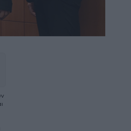
υν
ι
α