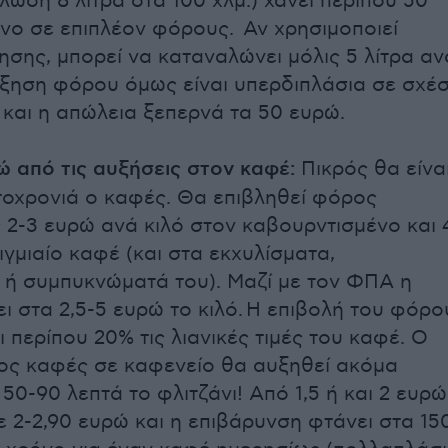
λωση 8 λίτρα στα 100 χλμ.) χάνει περίπου 50
νο σε επιπλέον φόρους. Αν χρησιμοποιεί
νησης, μπορεί να καταναλώνει μόλις 5 λίτρα αν
ύξηση φόρου όμως είναι υπερδιπλάσια σε σχέ
η και η απώλεια ξεπερνά τα 50 ευρώ.
ώ από τις αυξήσεις στον καφέ:
Πικρός θα είνα
οχρονιά ο καφές. Θα επιβληθεί φόρος
2-3 ευρώ ανά κιλό στον καβουρντισμένο και 
γμιαίο καφέ (και στα εκχυλίσματα,
ή συμπυκνώματά του). Μαζί με τον ΦΠΑ η
ι στα 2,5-5 ευρώ το κιλό. Η επιβολή του φόρο
 περίπου 20% τις λιανικές τιμές του καφέ. Ο
ος καφές σε καφενείο θα αυξηθεί ακόμα
50-90 λεπτά το φλιτζάνι! Από 1,5 ή και 2 ευρώ
ε 2-2,90 ευρώ και η επιβάρυνση φτάνει στα 15