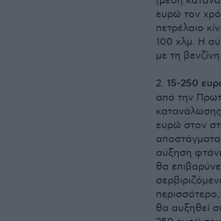
(μέση κατανά
ευρώ τον χρό
πετρέλαιο κί
100 χλμ. Η α
με τη βενζίν
2.
15-250 ευρ
από την Πρωτ
κατανάλωσης 
ευρώ στον στι
αποστάγματα 
αύξηση φτάνε
θα επιβαρύνει
σερβιριζόμεν
περισσότερο, 
θα αυξηθεί σ