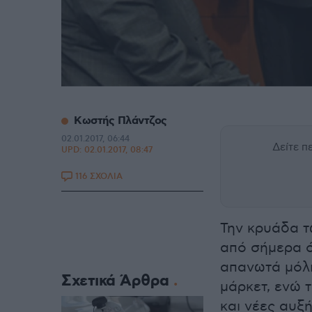
Κωστής Πλάντζος
02.01.2017, 06:44
Δείτε 
UPD:
02.01.2017, 08:47
116 ΣΧΟΛΙΑ
Την κρυάδα τ
από σήμερα ό
απανωτά μόλι
Σχετικά Άρθρα
μάρκετ, ενώ 
και νέες αυξ