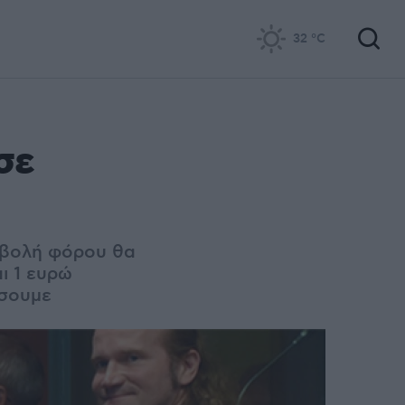
32
°C
σε
πιβολή φόρου θα
αι 1 ευρώ
ώσουμε