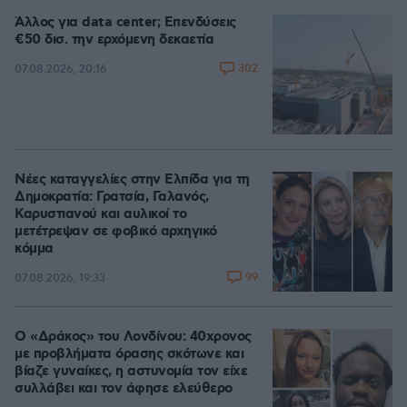
Άλλος για data center; Επενδύσεις
€50 δισ. την ερχόμενη δεκαετία
302
07.08.2026, 20:16
Νέες καταγγελίες στην Ελπίδα για τη
Δημοκρατία: Γρατσία, Γαλανός,
Καρυστιανού και αυλικοί το
μετέτρεψαν σε φοβικό αρχηγικό
κόμμα
99
07.08.2026, 19:33
Ο «Δράκος» του Λονδίνου: 40χρονος
με προβλήματα όρασης σκότωνε και
βίαζε γυναίκες, η αστυνομία τον είχε
συλλάβει και τον άφησε ελεύθερο