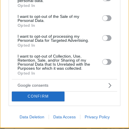
personal data.
grant or deny consent to Google and its third-party tags to
Opted In
use your data for below specified purposes in below Google
Games
consent section.
I want to opt-out of the Sale of my
Personal Data.
Opted In
I want to opt-out of processing my
Personal Data for Targeted Advertising.
Opted In
I want to opt-out of Collection, Use,
Retention, Sale, and/or Sharing of my
Northern Heights
Candy Bub
Cut The Rope
Personal Data that Is Unrelated with the
Purposes for which it was collected.
Opted In
ΔΕΙΤΕ ΟΛΑ ΤΑ GAMES
Google consents
CONFIRM
Best of Network
Data Deletion
Data Access
Privacy Policy