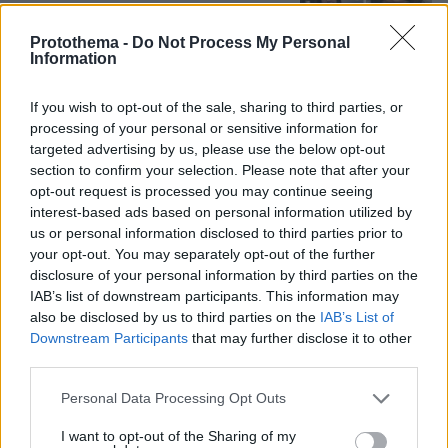
34
07.08.2026, 22:54
Protothema -
Do Not Process My Personal
Information
Φραντσέσκα Τόκα: Η Ιταλίδα «νύφη»
If you wish to opt-out of the sale, sharing to third parties, or
της Eurovision ποζάρει με μπικίνι και...
processing of your personal or sensitive information for
ολόγυμνη στην μπανιέρα της, δείτε
targeted advertising by us, please use the below opt-out
φωτογραφίες
section to confirm your selection. Please note that after your
36
07.08.2026, 20:57
opt-out request is processed you may continue seeing
interest-based ads based on personal information utilized by
us or personal information disclosed to third parties prior to
your opt-out. You may separately opt-out of the further
22 χρόνια από τα εγκαίνια της
disclosure of your personal information by third parties on the
γέφυρας Ρίου-Αντιρρίου: Αντέχει
IAB’s list of downstream participants. This information may
πρόσκρουση με δεξαμενόπλοιο,
also be disclosed by us to third parties on the
IAB’s List of
τυφώνες και κόστισε 800 εκατ. ευρώ
Downstream Participants
that may further disclose it to other
72
07.08.2026, 09:08
third parties.
Please note that this website/app uses one or more Google
Personal Data Processing Opt Outs
services and may gather and store information including but
not limited to your visit or usage behaviour. You may click to
I want to opt-out of the Sharing of my