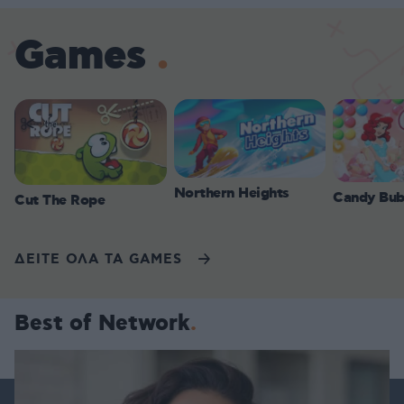
Games
Northern Heights
Candy Bub
Cut The Rope
ΔΕΙΤΕ ΟΛΑ ΤΑ GAMES
Best of Network