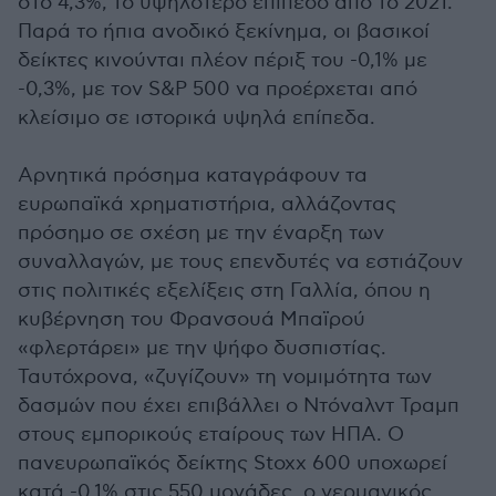
στο 4,3%, το υψηλότερο επίπεδο από το 2021.
Παρά το ήπια ανοδικό ξεκίνημα, οι βασικοί
δείκτες κινούνται πλέον πέριξ του -0,1% με
-0,3%, με τον S&P 500 να προέρχεται από
κλείσιμο σε ιστορικά υψηλά επίπεδα.
Αρνητικά πρόσημα καταγράφουν τα
ευρωπαϊκά χρηματιστήρια, αλλάζοντας
πρόσημο σε σχέση με την έναρξη των
συναλλαγών, με τους επενδυτές να εστιάζουν
στις πολιτικές εξελίξεις στη Γαλλία, όπου η
κυβέρνηση του Φρανσουά Μπαϊρού
«φλερτάρει» με την ψήφο δυσπιστίας.
Ταυτόχρονα, «ζυγίζουν» τη νομιμότητα των
δασμών που έχει επιβάλλει ο Ντόναλντ Τραμπ
στους εμπορικούς εταίρους των ΗΠΑ. Ο
πανευρωπαϊκός δείκτης Stoxx 600 υποχωρεί
κατά -0,1% στις 550 μονάδες, ο γερμανικός