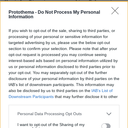
Ιλαρά: Ακριβό το τίμημα της χαμηλής εμβολιαστικής
κάλυψης στις ΗΠΑ – Κάθε κρούσμα κοστίζει πάνω από
Protothema -
Do Not Process My Personal
53.000 δολάρια
Information
πριν 10 λεπτά
Νεαρή γυναίκα από την Αιθιοπία έγινε viral με τη φυσική
If you wish to opt-out of the sale, sharing to third parties, or
ομορφιά της, δείτε την εντυπωσιακή μεταμόρφωσή της
processing of your personal or sensitive information for
targeted advertising by us, please use the below opt-out
πριν 11 λεπτά
Η Δανάη Παππά κάνει διακοπές στην Εύβοια: Κανένα
section to confirm your selection. Please note that after your
πρέπει, μόνο τζιτζίκια, γράφει
opt-out request is processed you may continue seeing
interest-based ads based on personal information utilized by
πριν 13 λεπτά
us or personal information disclosed to third parties prior to
Οι πυρκαγιές στην Αττική έκαναν τον γύρο του κόσμου:
your opt-out. You may separately opt-out of the further
Τα αφιερώματα των διεθνών ειδησιογραφικών
disclosure of your personal information by third parties on the
πρακτορείων
IAB’s list of downstream participants. This information may
πριν 13 λεπτά
also be disclosed by us to third parties on the
IAB’s List of
200.000 κλήσεις έχουν ήδη βεβαιωθεί από μία και μόνο
Downstream Participants
that may further disclose it to other
παράβαση
third parties.
πριν 16 λεπτά
Please note that this website/app uses one or more Google
Personal Data Processing Opt Outs
Η απόλυτη υποκρισία του Ελληνικού κράτους
services and may gather and store information including but
not limited to your visit or usage behaviour. You may click to
I want to opt-out of the Sharing of my
πριν 19 λεπτά