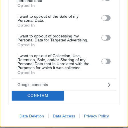
personal data.
Έφυγε από τη ζωή ο σπουδαίος λαϊκός τραγουδιστής
grant or deny consent to Google and its third-party tags to
Opted In
Δημήτρης Ξανθάκης
use your data for below specified purposes in below Google
consent section.
I want to opt-out of the Sale of my
πριν 19 λεπτά
Personal Data.
Δύο εκρήξεις κοντά σε δεξαμενόπλοιο στα Στενά του
Opted In
Ορμούζ
I want to opt-out of processing my
πριν 28 λεπτά
Personal Data for Targeted Advertising.
Βερμούδες: Όλα τα στυλ που θα φοράμε μέχρι το
Opted In
φθινόπωρο
I want to opt-out of Collection, Use,
πριν 28 λεπτά
Retention, Sale, and/or Sharing of my
Personal Data that Is Unrelated with the
Σπιτική βυσσινάδα: Η εύκολη συνταγή που διατηρείται
Purposes for which it was collected.
για μήνες
Opted In
Google consents
ΔΕΙΤΕ ΟΛΕΣ ΤΙΣ ΕΙΔΗΣΕΙΣ
CONFIRM
ΤΑ ΠΙΟ ΔΗΜΟΦΙΛΗ
Data Deletion
Data Access
Privacy Policy