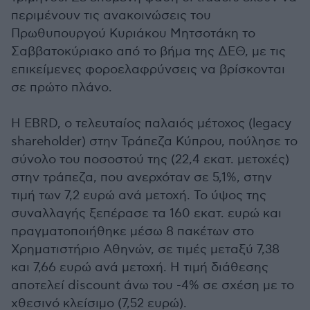
περιμένουν τις ανακοινώσεις του
Πρωθυπουργού Κυριάκου Μητσοτάκη το
Σαββατοκύριακο από το βήμα της ΔΕΘ, με τις
επικείμενες φοροελαφρύνσεις να βρίσκονται
σε πρώτο πλάνο.
Η EBRD, ο τελευταίος παλαιός μέτοχος (legacy
shareholder) στην Τράπεζα Κύπρου, πούλησε το
σύνολο του ποσοστού της (22,4 εκατ. μετοχές)
στην τράπεζα, που ανερχόταν σε 5,1%, στην
τιμή των 7,2 ευρώ ανά μετοχή. Το ύψος της
συναλλαγής ξεπέρασε τα 160 εκατ. ευρώ και
πραγματοποιήθηκε μέσω 8 πακέτων στο
Χρηματιστήριο Αθηνών, σε τιμές μεταξύ 7,38
και 7,66 ευρώ ανά μετοχή. Η τιμή διάθεσης
αποτελεί discount άνω του -4% σε σχέση με το
χθεσινό κλείσιμο (7,52 ευρώ).